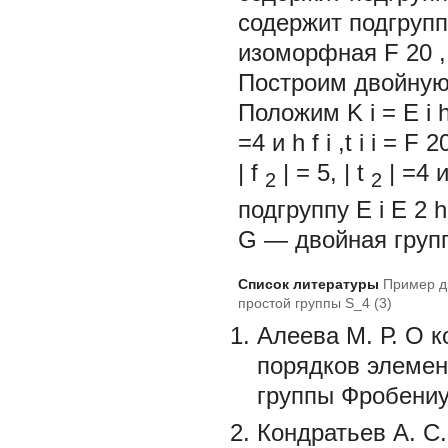
содержит подгруп
изоморфная F
20
Построим двойную
Положим K
i
=
E
i
=4 и
h
f
i
,t
i
i
= F
2
|
f
|
= 5,
|
t
|
=4 
2
2
подгруппу E
i
E
2
h
G — двойная груп
Список литературы
Пример д
простой группы S_4 (3)
Алеева М. Р. О 
порядков элемен
группы Фробениус
Кондратьев А. С.