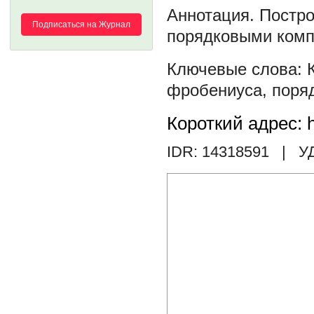
Постро
Подписаться на Журнал
порядковыми компо
фробениуса
,
поря
Короткий адрес: h
IDR: 14318591
| У