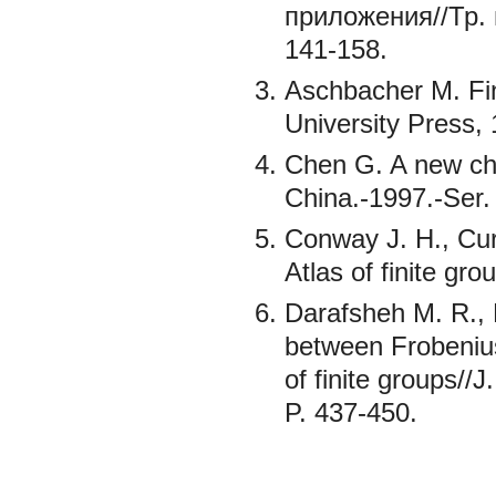
приложения//Тр. 
141-158.
Aschbacher M. Fi
University Press,
Chen G. A new cha
China.-1997.-Ser.
Conway J. H., Curt
Atlas of finite gr
Darafsheh M. R.,
between Frobeniu
of finite groups//
P. 437-450.