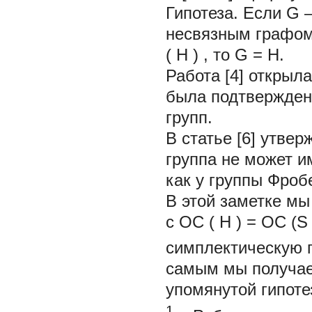
Гипотеза.
Если G —
несвязным графо
(
H
)
,
то G
=
H.
Работа [4] открыла
была подтвержден
групп.
В статье [6] утве
группа не может и
как у группы Фроб
В этой заметке м
c
OC
(
H
) =
OC
(S
симплектическую г
самым мы получаем
упомянутой гипоте
1