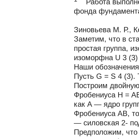
Работа выполне
фонда фундамента
Зиновьева М. Р., К
Заметим, что в ста
простая группа, и
изоморфна U
3
(3)
Наши обозначения 
Пусть
G
= S
4
(3).
Построим двойную
Фробениуса
H
=
A
как A — ядро груп
Фробениуса AB, то 
— силовская 2- под
Предположим, что 1