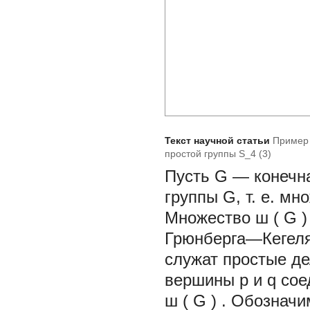
Текст научной статьи
Пример 
простой группы S_4 (3)
Пусть
G
— конечн
группы G, т. е. мн
Множество
ш
(
G
)
Грюнберга—Кегел
служат простые д
вершины
p
и
q
сое
ш
(
G
)
.
Обозначи