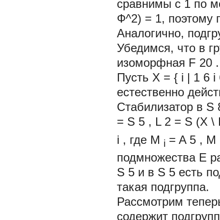
сравнимы с 1 по мо
Ф^2) = 1, поэтому
Аналогично, подгр
Убедимся, что в г
изоморфная F
20
Пусть X =
{
i
|
1 6
i
естественно дейст
Стабилизатор в S
= S
5
, L
2
=
S
(X
\
i
,
где
M
= A
5
,
M
i
подмножества E р
S
5
и в S
5
есть п
такая подгруппа.
Рассмотрим тепер
содержит подгруп