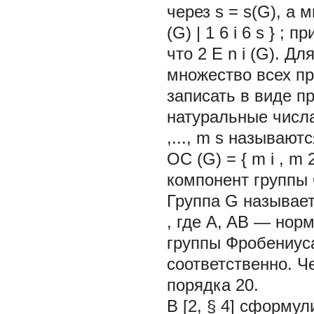
через
s
= s(G), а 
(G)
|
1 6
i
6 s
}
; пр
что 2
Е
n
i
(G). Дл
множество всех пр
записать в виде 
натуральные числа
,...,
m
s
называют
OC
(G) =
{
m
i
,
m
компонент группы 
Группа
G
называе
, где A,
AB —
норм
группы Фробениус
соответственно. Ч
порядка 20.
В [2, § 4] сформу