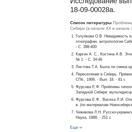
Исследование вып
18-09-00028а.
Список литературы
Проблемы
Сибири (в начале XX и начале X
Голубкова О.В. Невидимость к
этнографии, антропологии Сиби
- С. 398-400
Каргин А. С., Костина А.В. Этн
№ 1. - С. 34-46
Листова Т.А. Была ли смена иде
Переселение в Сибирь. Прямое
СПб., 1906. - Вып. 18. - 81 с
Фурсова Е.Ф. Проблемы типоло
Западной Сибири: мультидисцип
Фурсова Е.Ф., Васеха Л.И. Оч
в. (по материалам Новосибирско
Чижикова Л.Н. Русско-украинск
Наука, 1988. - 251 с
Шустов А.В. Восточно-славянс
Еще
Археология, этнография и антроп