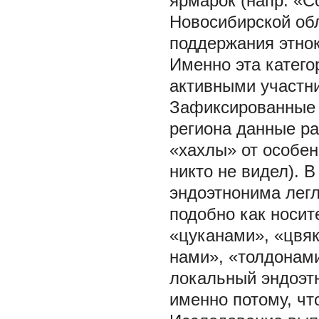
ярмарок (напр. «С
Новосибирской обл
поддержания этнок
Именно эта катего
активными участн
Зафиксированные 
региона данные р
«хахлы» от особен
никто не видел). 
эндоэтнонима легл
подобно как носит
«цуканами», «цвяк
нами», «толдонами
локальный эндоэтн
именно потому, чт