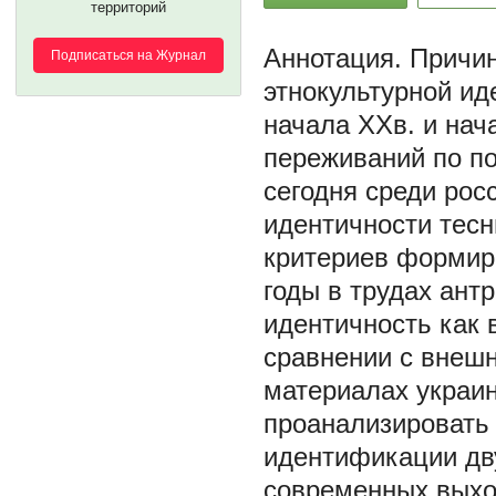
территорий
Причин
Подписаться на Журнал
этнокультурной ид
начала ХХв. и нача
переживаний по п
сегодня среди рос
идентичности тес
критериев формир
годы в трудах ант
идентичность как в
сравнении с внешн
материалах украи
проанализировать
идентификации дву
современных выхо