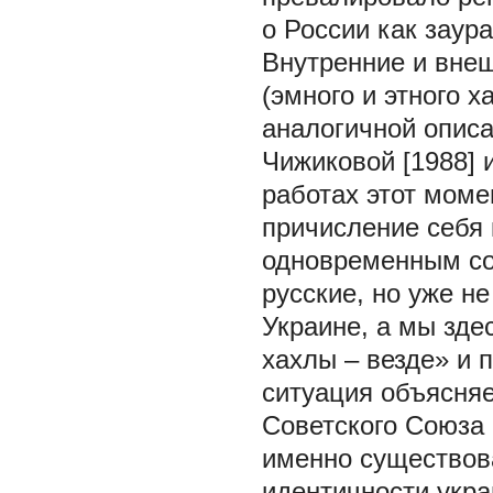
о России как заур
Внутренние и вне
(эмного и этного х
аналогичной описа
Чижиковой [1988] и
работах этот моме
причисление себя к
одновременным со
русские, но уже н
Украине, а мы зде
хахлы – везде»
и 
ситуация объясняе
Советского Союза 1
именно существов
идентичности укра