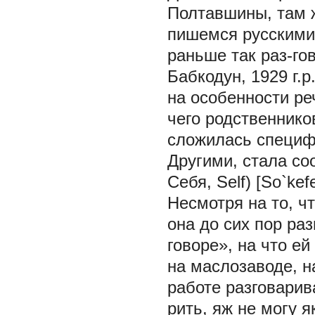
Полтавшины, там 
пишемся русскими.
раньше так раз-го
Бабкодун, 1929 г.
на особенности реч
чего родственнико
сложилась специфи
Другими, стала со
Себя, Self) [So`kefe
Несмотря на то, ч
она до сих пор ра
говоре», на что ей
на маслозаводе, н
работе разговарива
рить, яж не могу 