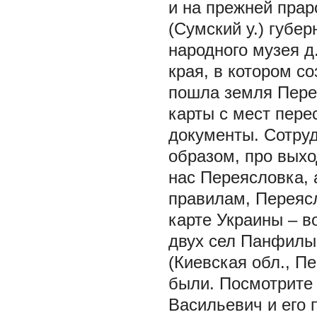
и на прежней прар
(Сумский у.) губе
народного музея д
края, в котором с
пошла земля Пере
карты с мест пере
документы. Сотру
образом, про выхо
нас Переясловка, 
правилам, Переясл
карте Украины – в
двух сел Панфилы 
(Киевская обл., П
были. Посмотрите
Васильевич и его 