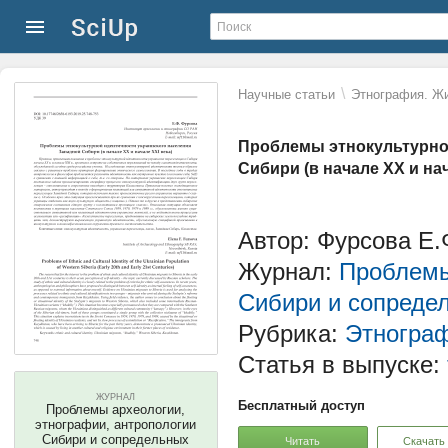
\
Научные статьи
Этнография. Жи
Проблемы этнокультурно
Сибири (в начале XX и нач
Автор: Фурсова Е.
Журнал:
Проблемы
Сибири и сопреде
Рубрика:
Этногра
Статья в выпуске:
ЖУРНАЛ
Бесплатный доступ
Проблемы археологии,
этнографии, антропологии
Сибири и сопредельных
Читать
Скачать