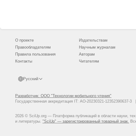
0102.2018.46.4.114-122
Sokefeld M. Debating Self, Identi
N 4. - P. 417-447
О проекте
Издательствам
Правообладателям
Научным журналам
Правила пользования
Авторам
Контакты
Читателям
Русский
Разработчик: ООО "Технологии мобильного чтения"
Государственная аккредитация IT: АО-20230321-12352390637-
2026 © SciUp.org — Платформа публикаций в области науки, те
и литературы.
"SciUp" — зарегистрированный товарный знак.
Все