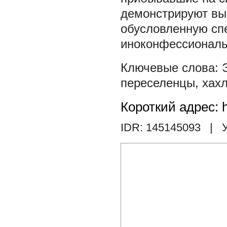
демонстрируют вы
обусловленную сп
иноконфессиональ
переселенцы
,
хах
Короткий адрес: h
IDR: 145145093
| У