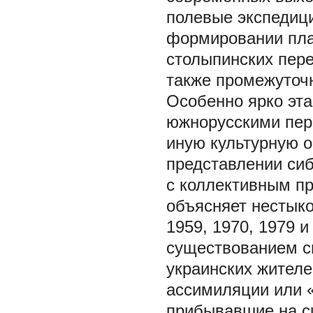
полевые экспедици
формировании пла
столыпинских пер
также промежуточн
Особенно ярко эта
южнорусскими пер
иную культурную о
представлении сиб
с коллективным п
объясняет нестыко
1959, 1970, 1979 и
существованием с
украинских жител
ассимиляции или 
прибывавшие на си