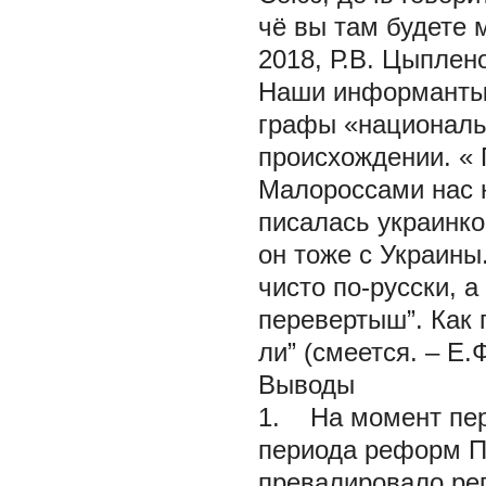
чё вы там будете 
2018, Р.В. Цыпленок
Наши информанты 
графы «национальн
происхождении. «
Малороссами нас н
писалась украинко
он тоже с Украины
чисто по-русски, а
перевертыш”. Как г
ли”
(смеется. –
Е.Ф
Выводы
1. На момент пер
периода реформ П.
превалировало рег