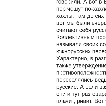
говорили. А вот в
пор чешут по-хах
хахлы, там до сих 
вот мы были вчера 
считают себя русс
Коллективным пр
называли своих со
южнорусских перес
Характерно, в раз
также утверждение
противоположность
переселялись ведь
русские. А если в
они и тут разговар
плачит, ривит. Вот