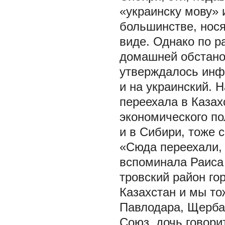
«украинску мову» и
большинстве, нос
виде. Однако по 
домашней обстанов
утверждалось инф
и на украинский. 
переехала в Казах
экономического по
и в Сибири, тоже 
«Сюда переехали, 
вспоминала Раиса 
тровский район го
Казахстан и мы то
Павлодара, Щербак
Союз, дочь говорит