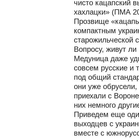
чисто кацапский вы
хахлацки» (ПМА 20
Прозвище «кацапы»
компактным украин
старожильческой с
Вопросу, живут ли 
Медуница даже уди
совсем русские и 
под общий стандар
они уже обрусели, 
приехали с Вороне
них немного други
Приведем еще оди
выходцев с украин
вместе с южнорус