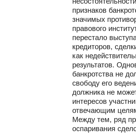
несостоятельности
признаков банкро
значимых противо
правового институ
перестало выступа
кредиторов, сделк
как недействитель
результатов. Одн
банкротства не до
свободу его веден
должника не може
интересов участни
отвечающим целям
Между тем, ряд пр
оспаривания сдело