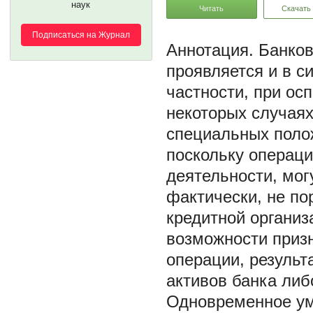
наук
Читать
Скачать
Подписаться на Журнал
Банков
проявляется и в с
частности, при ос
некоторых случаях
специальных полож
поскольку операци
деятельности, мог
фактически, не п
кредитной организ
возможности призн
операции, результ
активов банка либ
Одновременное ум