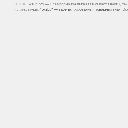
2026 © SciUp.org — Платформа публикаций в области науки, те
и литературы.
"SciUp" — зарегистрированный товарный знак.
Все