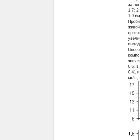
за лоп
1,7; 2
1,9 см
Проби
живой
сроков
увелич
выхода
Внесе
компо
значе
0,6; 1
0,41 и
мг/кг;