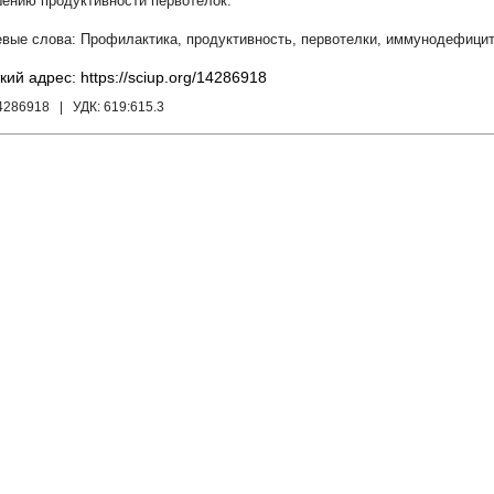
ению продуктивности первотелок.
Профилактика
,
продуктивность
,
первотелки
,
иммунодефици
кий адрес: https://sciup.org/14286918
14286918
| УДК:
619:615.3