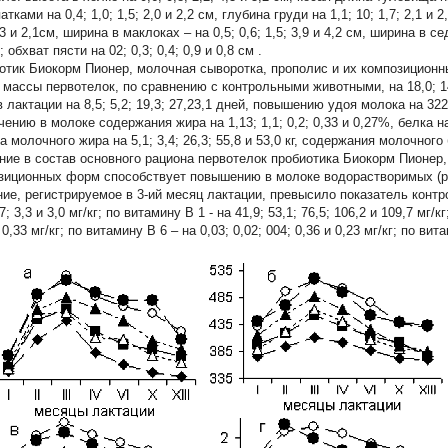
атками на 0,4; 1,0; 1,5; 2,0 и 2,2 см, глубина груди на 1,1; 10; 1,7; 2,1 и
,3 и 2,1см, ширина в маклоках – на 0,5; 0,6; 1,5; 3,9 и 4,2 см, ширина в се
; обхват пясти на 02; 0,3; 0,4; 0,9 и 0,8 см .
отик Биокорм Пионер, молочная сыворотка, прополис и их композицио
 массы первотелок, по сравнению с контрольными животными, на 18,0; 14,
 лактации на 8,5; 5,2; 19,3; 27,23,1 дней, повышению удоя молока на 322,2
ению в молоке содержания жира на 1,13; 1,1; 0,2; 0,33 и 0,27%, белка на
 молочного жира на 5,1; 3,4; 26,3; 55,8 и 53,0 кг, содержания молочного бе
ние в состав основного рациона первотелок пробиотика Биокорм Пионер,
зиционных форм способствует повышению в молоке водорастворимых (ри
ние, регистрируемое в 3-ий месяц лактации, превысило показатель контр
,7; 3,3 и 3,0 мг/кг; по витамину В
1
- на 41,9; 53,1; 76,5; 106,2 и 109,7 мг/
 0,33 мг/кг; по витамину В
6
– на 0,03; 0,02; 004; 0,36 и 0,23 мг/кг; по ви