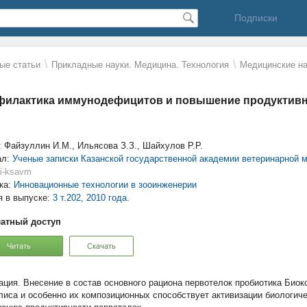
Подписки
\
\
ые статьи
Прикладные науки. Медицина. Технология
Mедицинские на
илактика иммунодефицитов и повышение продуктивн
: Файзуллин И.М., Ильясова З.З., Шайхулов Р.Р.
ал:
Ученые записки Казанской государственной академии ветеринарной 
ki-ksavm
ка:
Инновационные технологии в зооинженерии
я в выпуске:
3 т.202, 2010 года.
атный доступ
Читать
Скачать
Внесение в состав основного рациона первотелок пробиотика Биок
лиса и особенно их композиционных способствует активизации биологиче