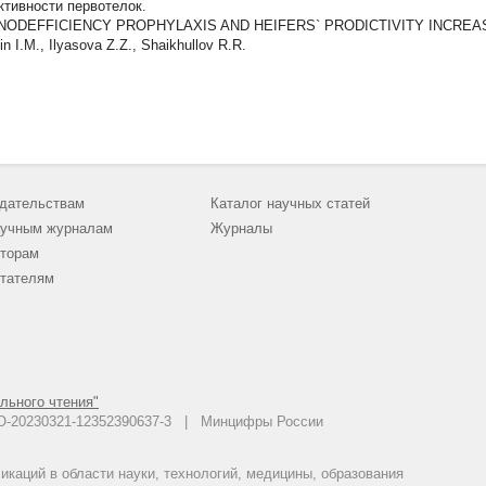
ктивности первотелок.
NODEFFICIENCY PROPHYLAXIS AND HEIFERS` PRODICTIVITY INCREA
lin I.M., Ilyasova Z.Z., Shaikhullov R.R.
дательствам
Каталог научных статей
учным журналам
Журналы
торам
тателям
льного чтения"
 АО-20230321-12352390637-3 | Минцифры России
каций в области науки, технологий, медицины, образования