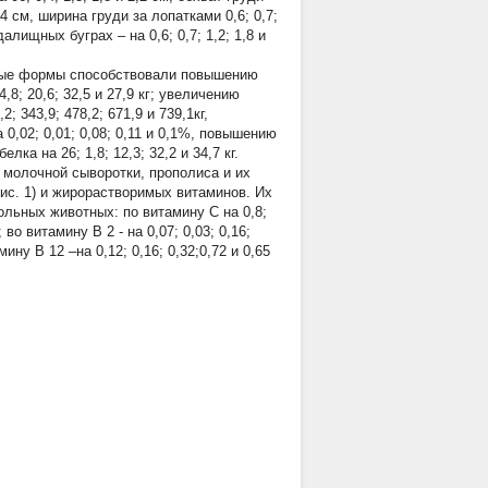
 2,4 см, ширина груди за лопатками 0,6; 0,7;
далищных буграх – на 0,6; 0,7; 1,2; 1,8 и
нные формы способствовали повышению
8; 20,6; 32,5 и 27,9 кг; увеличению
; 343,9; 478,2; 671,9 и 739,1кг,
 0,02; 0,01; 0,08; 0,11 и 0,1%, повышению
лка на 26; 1,8; 12,3; 32,2 и 34,7 кг.
 молочной сыворотки, прополиса и их
с. 1) и жирорастворимых витаминов. Их
ольных животных: по витамину С на 0,8;
кг; во витамину В
2
- на 0,07; 0,03; 0,16;
тамину В
12
–на 0,12; 0,16; 0,32;0,72 и 0,65