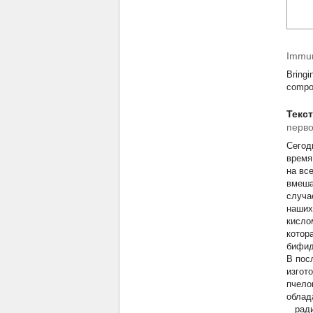
Immuno
Bringi
compos
Текс
перво
Сегод
время
на вс
вмеша
случа
наших
кисло
котор
бифид
В пос
изгот
пчело
облад
радио