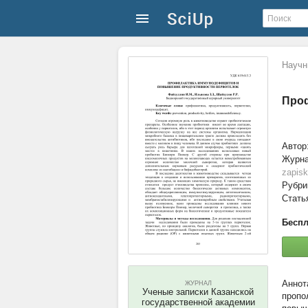
Научн
Проф
Автор
Журн
zapis
Рубри
Стать
Беспл
ЖУРНАЛ
Ученые записки Казанской
пропо
государственной академии