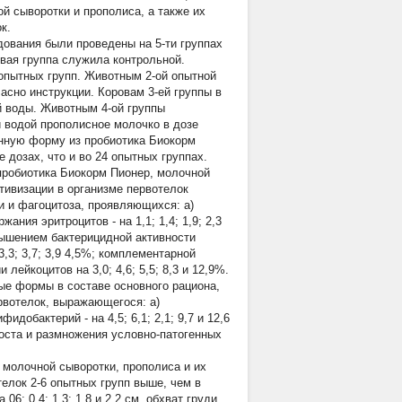
й сыворотки и прополиса, а также их
к.
ования были проведены на 5-ти группах
рвая группа служила контрольной.
опытных групп. Животным 2-ой опытной
асно инструкции. Коровам 3-ей группы в
й воды. Животным 4-ой группы
й водой прополисное молочко в дозе
онную форму из пробиотика Биокорм
 дозах, что и во 24 опытных группах.
 пробиотика Биокорм Пионер, молочной
тивизации в организме первотелок
и и фагоцитоза, проявляющихся: а)
жания эритроцитов - на 1,1; 1,4; 1,9; 2,3
повышением бактерицидной активности
 3,3; 3,7; 3,9 4,5%; комплементарной
и лейкоцитов на 3,0; 4,6; 5,5; 8,3 и 12,9%.
ые формы в составе основного рациона,
рвотелок, выражающегося: а)
добактерий - на 4,5; 6,1; 2,1; 9,7 и 12,6
м роста и размножения условно-патогенных
 молочной сыворотки, прополиса и их
елок 2-6 опытных групп выше, чем в
 06; 0,4; 1,3; 1,8 и 2,2 см, обхват груди