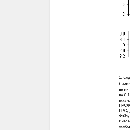
1. Со
(тиами
по вит
на 0,1
иссле
ПРОФ
ПРОД
Файзу
Внесе
особе