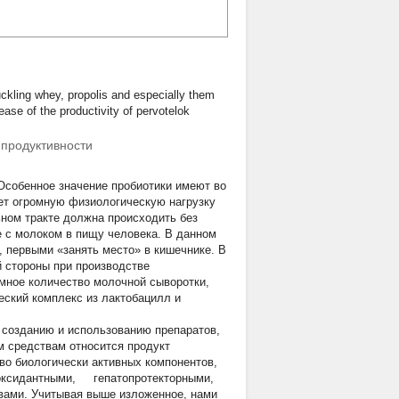
uckling whey, propolis and especially them
ease of the productivity of pervotelok
продуктивности
Особенное значение пробиотики имеют во
ает огромную физиологическую нагрузку
ном тракте должна происходить без
 с молоком в пищу человека. В данном
 первыми «занять место» в кишечнике. В
 стороны при производстве
мное количество молочной сыворотки,
ский комплекс из лактобацилл и
 созданию и использованию препаратов,
м средствам относится продукт
во биологически активных компонентов,
оксидантными, гепатопротекторными,
ами. Учитывая выше изложенное, нами