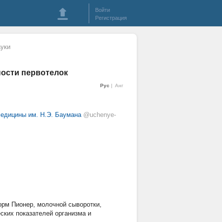
Войти
Регистрация
уки
ости первотелок
Рус
Анг
медицины им. Н.Э. Баумана
@uchenye-
орм Пионер, молочной сыворотки,
ских показателей организма и