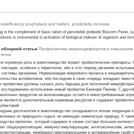
defficiency prophylaxis and heifers` prodictivity increase
ng in the complement of basic ration of pervotelok probiotik Biocorm Pione, s
itions is instrumental in activation of biological indexes of organism and incr
т обзорной статьи
Профилактика иммунодефицитов и повышение 
телок
ня огромную роль в животноводстве играют пробиотические препараты. 
 лактации, особенно у первотелок, ибо в этот период организм испытыв
е системы организма. Нормализация микробного баланса в пищеваритель
тельства антибиотиков, ибо последние в свою очередь попадают вместе
е пробиотики должны сыграть роль барьера для патогенной микрофлоры,
 исследованиях использован новый пробиотик Биокорм Пионер. С другой
молочных продуктов на молокозаводах остается невостребованным огро
ая являются дополнительным кормовым ресурсом и содержит пробиотиче
обактерий.
ледние десятилетия в животноводстве складывается четкая тенденция к
овленных из природного сырья, не имеющих химическую природу. К таки
водства прополис, который содержит в своем составе большое количест
ает общеукрепляющим, иммуностимулирующим, антитоксическим, анти
протекторными, мембраностабилизирующими и антимикробным свойств