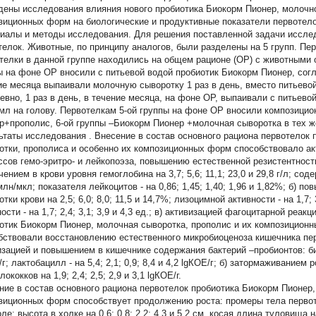
дены исследования влияния нового пробиотика Биокорм Пионер, молочно
зиционных форм на биологические и продуктивные показатели первотело
иалы и методы исследования. Для решения поставленной задачи исслед
телок. Животные, по принципу аналогов, были разделены на 5 групп. Пе
телки в данной группе находились на общем рационе (ОР) с животными 
ы на фоне ОР вносили с питьевой водой пробиотик Биокорм Пионер, согл
ие месяца выпаивали молочную сыворотку 1 раз в день, вместо питьево
евно, 1 раз в день, в течение месяца, на фоне ОР, выпаивали с питьево
 мл на голову. Первотелкам 5-ой группы на фоне ОР вносили композици
р+прополис, 6-ой группы –Биокорм Пионер +молочная сыворотка в тех же
ьтаты исследования
. Внесение в состав основного рациона первотелок
отки, прополиса и особенно их композиционных форм способствовало ак
ссов гемо-эритро- и лейкопоэза, повышению естественной резистентност
ением в крови уровня гемоглобина на 3,7; 5,6; 11,1; 23,0 и 29,8 г/л; содер
млн/мкл; показателя лейкоцитов - на 0,86; 1,45; 1,40; 1,96 и 1,82%; б) 
тки крови на 2,5; 6,0; 8,0; 11,5 и 14,7%; лизоцимной активности - на 1,7;
ости - на 1,7; 2,4; 3,1; 3,9 и 4,3 ед.; в) активизацией фагоцитарной реакци
отик Биокорм Пионер, молочная сыворотка, прополис и их композиционн
бствовали восстановлению естественного микробиоценоза кишечника пе
изацией и повышением в кишечнике содержания бактерий –пробионтов: бифи
г; лактобацилл - на 5,4; 2,1; 0,9; 8,4 и 4,2 lgКOE/г; б) затормаживание
ококков на 1,9; 2,4; 2,5; 2,9 и 3,1 lgКOE/г.
ние в состав основного рациона первотелок пробиотика Биокорм Пионер,
зиционных форм способствует продолжению роста: промеры тела первот
ле: высота в холке на 0,6; 0,8; 2,2; 4,3 и 5,2 см, косая длина туловища на