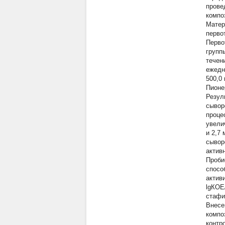
прове
компо
Матер
перво
Перво
групп
течен
ежедн
500,0
Пионе
Резул
сывор
проце
увелич
и 2,7 
сыворо
активн
Проби
спосо
актив
lgКOE/
стафил
Внесе
компо
контро