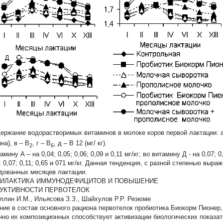
держание водорастворимых витаминов в молоке коров первой лактации: а 
на), в – В
, г – В
, д – В
12
(мг/ кг).
2
6
амину А – на 0,04; 0,05; 0,06; 0,09 и 0,11 мг/кг; во витамину Д - на 0,07; 0
; 0,07; 0,11; 0,65 и 071 мг/кг. Данная тенденция, с разной степенью выр
дованных месяцев лактации.
ИЛАКТИКА ИММУНОДЕФИЦИТОВ И ПОВЫШЕНИЕ
УКТИВНОСТИ ПЕРВОТЕЛОК
ллин И.М., Ильясова З.З., Шайхулов Р.Р. Резюме
ние в состав основного рациона первотелок пробиотика Биокорм Пионер,
нно их композиционных способствует активизации биологических показа