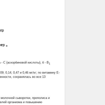
- С (аскорбиновой кислоты), б - В
1
,09; 0,14; 0,47 и 0,46 мг/кг; по витамину Е-
аженности, сохранялась во все 13
 молочной сыворотки, прополиса и
телей организма и повышению