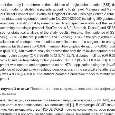
m of the study is to determine the incidence of surgical site infection (SSI), r
nostic model for stratifying patients according to its level. Materials and M
al Clinical Hospital and Ulyanovsk Regional Clinical Oncology Center. A total
med (data-base registration certificate No. 2024623300) including 190 gastre
resections, and 428 total hysterectomies. A retrospective analysis of the resu
 according to a single protocol. StatTech v. 4.5.0 (Stattech, Russia) and SPS
sed for statistical analysis of the study results. Results. The incidence of S
es (16.2 %) in the group with SSI and 15 ones (1.1 %) in the group without SS
velopment of postoperative infectious complications in the surgical site are a
aneous fat thickness (p<0.001), neutrophil-to-lymphocyte ratio (p<0.001), bo
on (p<0.001). Multivariate analysis showed that only the following parameters
tomy: colon surgery (OR 8.66 (95 % CI 3.74–21.7); diabetes mellitus (OR 9.
2–1.71) and neutrophil-to-lymphocyte ratio (OR 0.07 (95 % CI 0.03–0.13). A pr
pment was created and programmed as an HTML application using the JavaS
cidence of postoperative infectious complications in the surgical site after st
y was 4.93 % (74/1500). The authors created a prediction model to stratify pat
opment.
т научной статьи
Прогностическая модель возникновения инфекции
ательства
ние.
Инфекции, связанные с оказанием медицинской помощи (ИСМП), в 
лее частых послеоперационных осложнений [1]. В структуре ИСМП знач
гического вмешательства (ИОХВ). ИОХВ – это осложнение, которое возни
организмов в области послеоперационной раны, приводит к замедлению