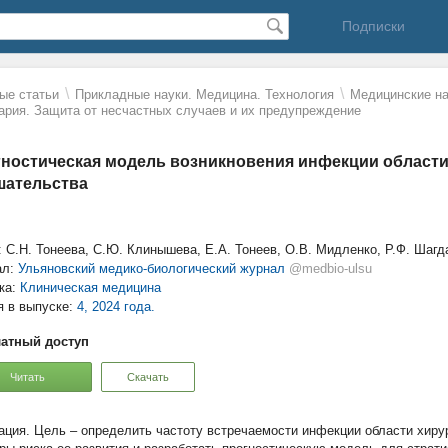
Подписки
\
\
ые статьи
Прикладные науки. Медицина. Технология
Mедицинские на
ария. Защита от несчастных случаев и их предупреждение
ностическая модель возникновения инфекции области
шательства
: С.Н. Тонеева, С.Ю. Клинышева, Е.А. Тонеев, О.В. Мидленко, Р.Ф. Шагд
ал:
Ульяновский медико-биологический журнал
@medbio-ulsu
ка:
Клиническая медицина
я в выпуске:
4, 2024 года.
атный доступ
Читать
Скачать
Цель – определить частоту встречаемости инфекции области хиру