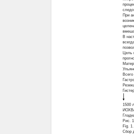
проце
следо
При а
возни
целен
вмешат
В нас
всегд
позво
Цель 
прогн
Матер
Ульян
Всего
Гастр
Резекц
Гисте
1500 
ИОХВ/
Гладк
Рис. 1
Fig. 1.
Сбор 