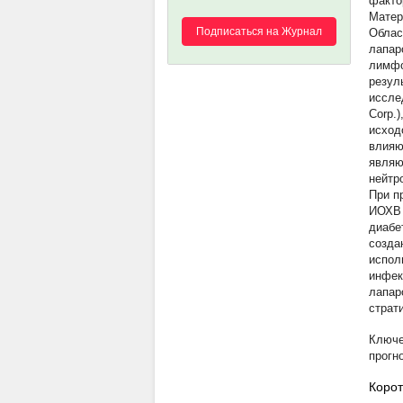
факто
Матер
Подписаться на Журнал
Облас
лапар
лимфо
резул
иссле
Corp.
исход
влияю
являю
нейтр
При п
ИОХВ 
диабе
созда
испол
инфек
лапар
страт
прогн
Корот