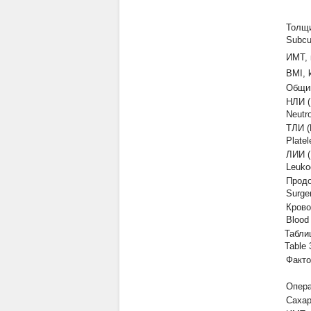
Толщи
Subcu
ИМТ, 
BMI, 
Общий
НЛИ (
Neutr
ТЛИ (
Plate
ЛИИ (
Leuko
Продо
Surge
Крово
Blood
Табли
Table 
Факто
Опера
Сахар