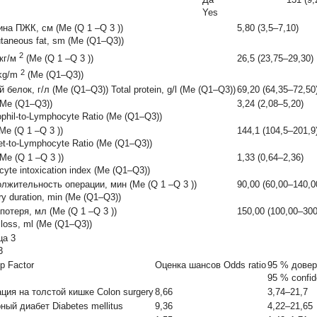
Yes
на ПЖК, см (Ме (Q
1
–Q
3
))
5,80 (3,5–7,10)
taneous fat, sm (Ме (Q1–Q3))
2
26,5 (23,75–29,30)
кг/м
(Ме (Q
1
–Q
3
))
2
kg/m
(Ме (Q1–Q3))
 белок, г/л (Ме (Q1–Q3)) Total protein, g/l (Ме (Q1–Q3))
69,20 (64,35–72,50
Ме (Q1–Q3))
3,24 (2,08–5,20)
ophil-to-Lymphocyte Ratio (Ме (Q1–Q3))
Ме (Q
1
–Q
3
))
144,1 (104,5–201,9
let-to-Lymphocyte Ratio (Ме (Q1–Q3))
Ме (Q
1
–Q
3
))
1,33 (0,64–2,36)
cyte intoxication index (Ме (Q1–Q3))
лжительность операции, мин (Ме (Q
1
–Q
3
))
90,00 (60,00–140,0
ry duration, min (Ме (Q1–Q3))
потеря, мл (Ме (Q
1
–Q
3
))
150,00 (100,00–300
 loss, ml (Ме (Q1–Q3))
ца 3
3
р Factor
Оценка шансов Odds ratio
95 % довер
95 % confid
ция на толстой кишке Colon surgery
8,66
3,74–21,7
ный диабет Diabetes mellitus
9,36
4,22–21,65