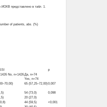
ам ИОХВ представлено в табл. 1.
mber of patients, abs. (%)
SSI
p
=1426 No, n=1426
Да, n=74
Yes, n=74
00–70,00)
65 (57,25–72,00)
0,007
,5)
54 (73,0)
0,098
,5)
20 (27,0)
0,8)
44 (59,5)
<0,001
2)
30 (40,5)