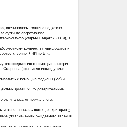
ва, оценивалась толщина подкожно-
за сутки до оперативного
тарно-лимфоцитарный индексы (ТЛИ), а
 абсолютному количеству лимфоцитов и
соответственно. ЛИИ по В.К.
ому распределению с помощью критерия
 – Смирнова (при числе исследуемых
исывались с помощью медианы (Me) и
центных долей. 95 % доверительные
го отличалось от нормального,
ости выполнялось с помощью критерия χ
ишера (при значениях ожидаемого явления
зателей использовалось отношение