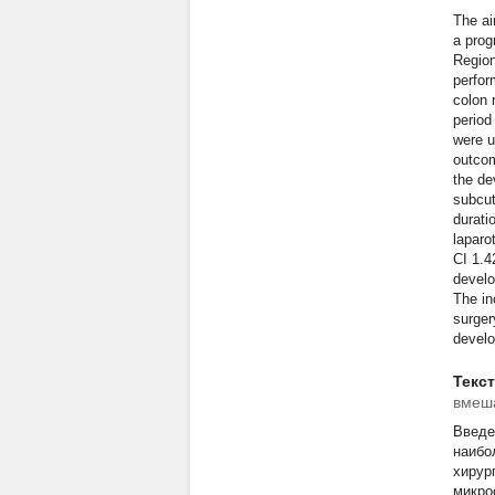
The ai
a prog
Region
perfor
colon 
period
were u
outcom
the de
subcut
durati
laparo
CI 1.4
develo
The in
surger
devel
Текс
вмеш
Введе
наибо
хирур
микро