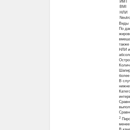
ИМТ
BMI
НЛИ
Neutr
Виды 
По да
жиров
вмеша
также
НЛИ и
абсол
Остро
Колич
Шапир
более 
В слу
нижне
Катег
интер
Сравн
выпол
Сравн
2
Пирс
менее
В кач