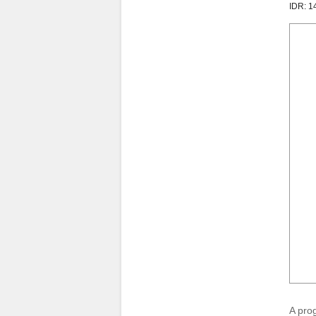
IDR: 
A prog