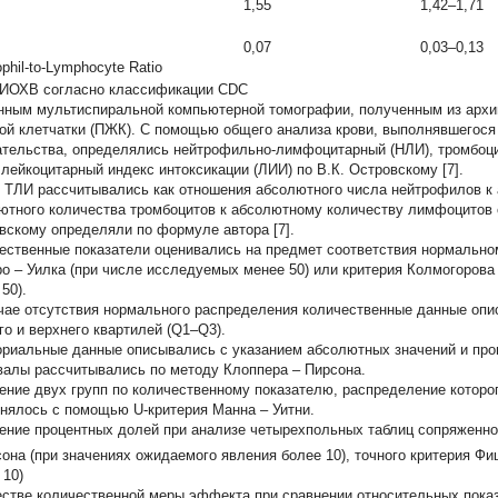
1,55
1,42–1,71
0,07
0,03–0,13
ophil-to-Lymphocyte Ratio
ИОХВ согласно классификации CDC
нным мультиспиральной компьютерной томографии, полученным из архи
ой клетчатки (ПЖК). С помощью общего анализа крови, выполнявшегося 
тельства, определялись нейтрофильно-лимфоцитарный (НЛИ), тромбоци
 лейкоцитарный индекс интоксикации (ЛИИ) по В.К. Островскому [7].
 ТЛИ рассчитывались как отношения абсолютного числа нейтрофилов к
ютного количества тромбоцитов к абсолютному количеству лимфоцитов 
вскому определяли по формуле автора [7].
ественные показатели оценивались на предмет соответствия нормальн
о – Уилка (при числе исследуемых менее 50) или критерия Колмогорова
50).
чае отсутствия нормального распределения количественные данные оп
го и верхнего квартилей (Q1–Q3).
ориальные данные описывались с указанием абсолютных значений и про
валы рассчитывались по методу Клоппера – Пирсона.
ение двух групп по количественному показателю, распределение которо
нялось с помощью U-критерия Манна – Уитни.
ение процентных долей при анализе четырехпольных таблиц сопряженн
она (при значениях ожидаемого явления более 10), точного критерия Ф
 10)
естве количественной меры эффекта при сравнении относительных пока