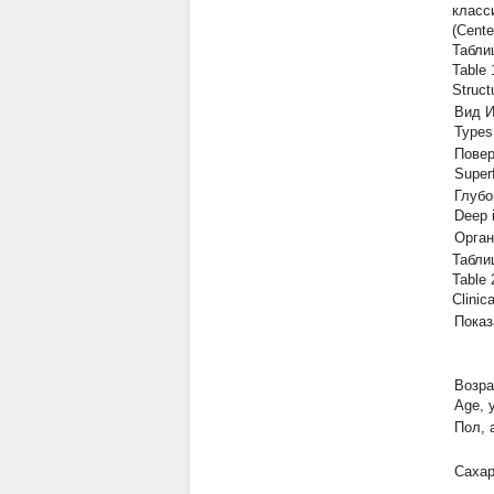
класс
(Cent
Табли
Table 
Struct
Вид 
Types
Повер
Superf
Глубо
Deep i
Орган
Табли
Table 
Clinic
Показ
Возра
Age, 
Пол, 
Сахар