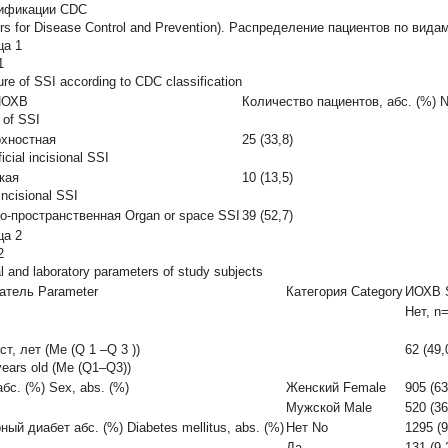
ификации CDC
ers for Disease Control and Prevention). Распределение пациентов по вид
ца 1
1
ure of SSI according to CDC classification
ИОХВ
Количество пациентов, абс. (%) Nu
 of SSI
хностная
25 (33,8)
icial incisional SSI
кая
10 (13,5)
ncisional SSI
о-пространственная Organ or space SSI
39 (52,7)
ца 2
2
al and laboratory parameters of study subjects
атель Parameter
Категория Category
ИОХВ 
Нет, n
ст, лет (Ме (Q
1
–Q
3
))
62 (49,
years old (Ме (Q1–Q3))
абс. (%) Sex, abs. (%)
Женский Female
905 (63
Мужской Male
520 (36
ный диабет абс. (%) Diabetes mellitus, abs. (%)
Нет No
1295 (9
Да
131 (9,