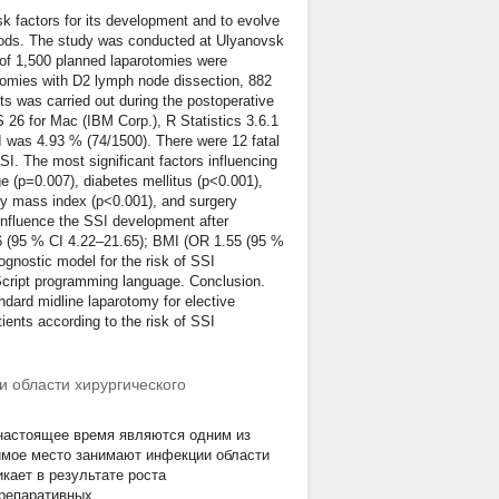
isk factors for its development and to evolve
ethods. The study was conducted at Ulyanovsk
 of 1,500 planned laparotomies were
ctomies with D2 lymph node dissection, 882
lts was carried out during the postoperative
S 26 for Mac (IBM Corp.), R Statistics 3.6.1
SI was 4.93 % (74/1500). There were 12 fatal
I. The most significant factors influencing
ge (p=0.007), diabetes mellitus (p<0.001),
dy mass index (p<0.001), and surgery
 influence the SSI development after
36 (95 % CI 4.22–21.65); BMI (OR 1.55 (95 %
ognostic model for the risk of SSI
cript programming language. Conclusion.
andard midline laparotomy for elective
ients according to the risk of SSI
 области хирургического
настоящее время являются одним из
имое место занимают инфекции области
кает в результате роста
 репаративных