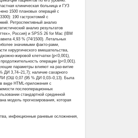
фика-ции пациентов по его уровню.
ластная клиническая больница и ГУЗ
нено 1500 плановых операций с
300): 190 гастрэктомий с
омий. Ретроспективный анализ
атистический анализ результатов
ттех», Россия) и SPSS 26 for Mac (IBM
тавила 4,93 % (74/1500). Летальных
Наиболее значимыми факто-рами,
сти хирургического вмешательства,
одкожно-жировой клетчатки (p<0,001),
 продолжительность операции (p<0,001).
дующие параметры влияют на раз-витие
% ДИ 3,74–21,7); наличие сахарного
НЛИ (ОШ 0,07 (95 % ДИ 0,03–0,13). Была
 в виде HTML-приложения с
чаемости послеоперационных
ользовании стандартной срединной
ана модель прогнозирования, которая
тва
,
инфекционные раневые осложнения
,