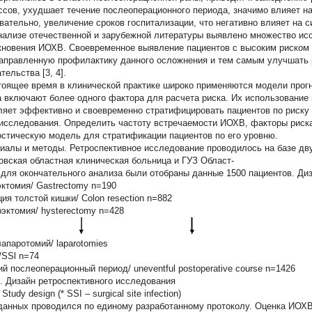
ссов, ухудшает течение послеоперационного периода, значимо влияет на
вательно, увеличение сроков госпитализации, что негативно влияет на с
нализе отечественной и зарубежной литературы выявлено множество ис
кновения ИОХВ. Своевременное выявление пациентов с высоким риском 
аправленную профилактику данного осложнения и тем самым улучшать 
ельства [3, 4].
тоящее время в клинической практике широко применяются модели прогн
а включают более одного фактора для расчета риска. Их использование 
ляет эффективно и своевременно стратифицировать пациентов по риску р
исследования.
Определить частоту встречаемости ИОХВ, факторы риска
остическую модель для стратификации пациентов по его уровню.
иалы и методы.
Ретроспективное исследование проводилось на базе дву
овская областная клиническая больница и ГУЗ Област-
 для окончательного анализа были отобраны данные 1500 пациентов. Диз
эктомия/ Gastrectomy n=190
ия толстой кишки/ Colon resection n=882
рэктомия/ hysterectomy n=428
лапаротомий/ laparotomies
SSl n=74
ий послеоперационный период/
uneventful postoperative course
n=1426
.
Дизайн ретроспективного исследования
Study design (* SSI – surgical site infection)
данных проводился по единому разработанному протоколу. Оценка ИОХ