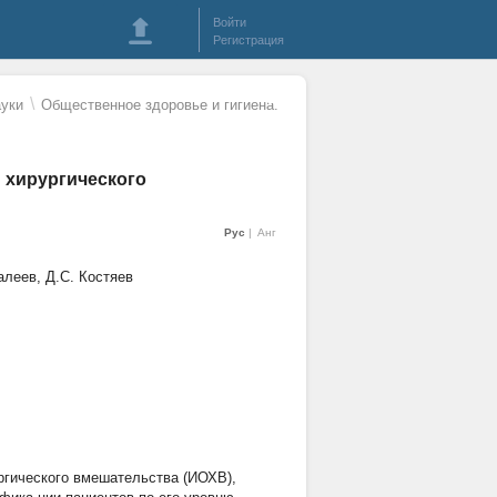
Войти
Регистрация
\
уки
Общественное здоровье и гигиена.
 хирургического
Рус
Анг
алеев, Д.С. Костяев
ргического вмешательства (ИОХВ),