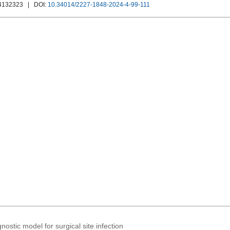
14132323
| DOI:
10.34014/2227-1848-2024-4-99-111
nostic model for surgical site infection