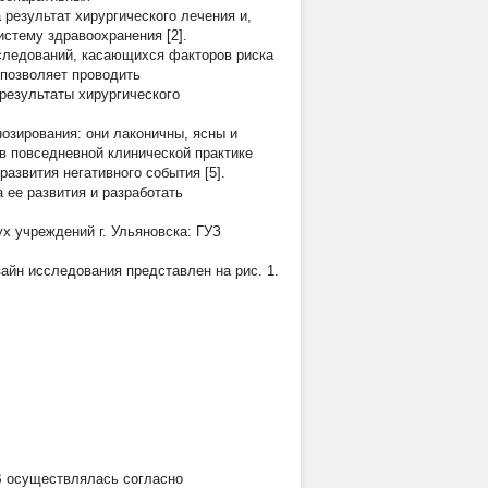
 результат хирургического лечения и,
истему здравоохранения [2].
следований, касающихся факторов риска
позволяет проводить
результаты хирургического
озирования: они лаконичны, ясны и
в повседневной клинической практике
азвития негативного события [5].
 ее развития и разработать
х учреждений г. Ульяновска: ГУЗ
айн исследования представлен на рис. 1.
В осуществлялась согласно