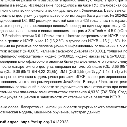
ры риска ее развития и разработать прогностическую модель для страти
иалы и методы. Исследование проводилось на базе ГУЗ Ульяновская об
тной клинический онкологический диспансер г. Ульяновска. Было вы-пол
отомным доступом (свидетельство о регистрации базы данных № 2024623
диссекцией D2, 882 резекции толстой киш-ки и 428 тотальных гистерэкт
ьтатов проведен в послеопера-ционный период по единому протоколу. Ст
дования вы-полнялся с использованием программ StatTech v. 4.5.0 («Ста
), R Statistics версия 3.6.1 Результаты. Частота встречаемости ИОХВ сос
ов в группе с ИОХВ было 12 (16,2 %), в группе без ИОХВ – 15 (1,1 %). 
щими на развитие послеоперационных инфекционных осложнений в обла
тся: возраст (p=0,007), наличие сахарного диабета (p<0,001), толщина п
офильно-лимфоцитарный индекс (p<0,001), индекс массы тела (p<0,001),
роведении многофакторного анализа было установлено, что только сле
после лапаротомного доступа: операция на толстой кишке (ОШ 8,66 (95 
та (ОШ 9,36 (95 % ДИ 4,22–21,65); ИМТ (ОШ 1,55 (95 % ДИ 1,42–1,71) и 
на прогностическая модель риска развития ИОХВ, запрограммированная
ьзованием языка программирования JavaScript. Выводы. Частота встре
ционных осложнений в области хи-рургического вмешательства при исп
отомии при пла-новых вмешательствах составила 4,93 % (74/1500). Созд
ифицирует пациентов в зависимости от степени риска развития ИОХВ.
Лапаротомия
,
инфекции области хирургического вмешательс
остическая модель
,
машинное обучение
,
бутстреп данных
кий адрес: https://sciup.org/14132323