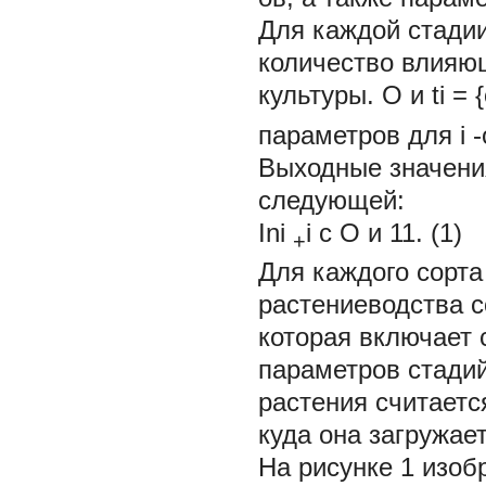
Для каждой стади
количество влияю
культуры.
О и ti
=
параметров для
i
-
Выходные значени
следующей:
Ini
i
с
О и 11.
(1)
+
Для каждого сорта
растениеводства с
которая включает 
параметров стадий
растения считаетс
куда она загружае
На рисунке 1 изо