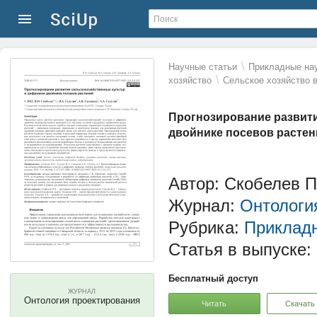
\
Научные статьи
Прикладные нау
\
хозяйство
Сельское хозяйство 
Прогнозирование развит
двойнике посевов растен
Автор: Скобелев П.
Журнал:
Онтологи
Рубрика:
Прикладн
Статья в выпуске:
Бесплатный доступ
ЖУРНАЛ
Онтология проектирования
Читать
Скачать