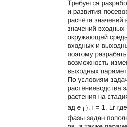
Требуется разрабо
и развития посево
расчёта значений 
значений входных
окружающей среды 
входных и выходны
поэтому разрабат
возможность измен
выходных парамет
По условиям задач
растениеводства з
растения на стади
ад е
}, i = 1,
Lr
гд
i
фазы задан попол
ов,
а также парам