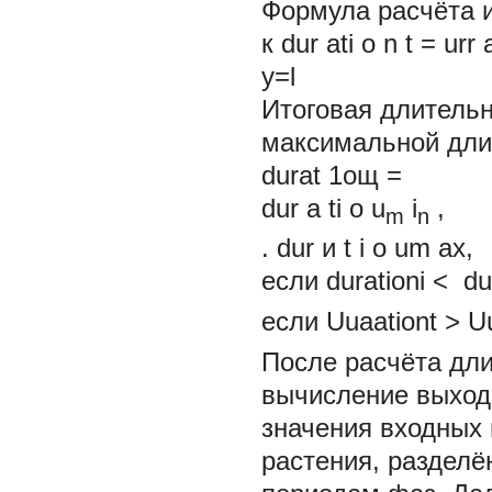
Формула расчёта 
к dur ati о n t = urr 
y=l
Итоговая длитель
максимальной дли
durat 1ощ
=
dur
a
ti о u
i
,
m
n
. dur и t i о um ax,
если
durationi
<
du
если
Uuaationt > U
После расчёта дли
вычисление выходн
значения входных 
растения, раздел