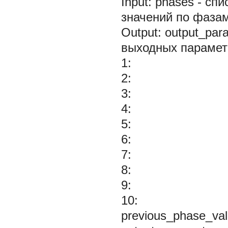
Input: phases - спи
значений по фаза
Output: output_par
выходных парамет
1:
2:
3:
4:
5:
6:
7:
8:
9:
10:
previous_phase_val