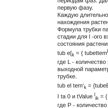
периодам фаз. Да
первую фазу.
Каждую длительно
нахождения растен
Формула трубки п
стадии для
l
-ого 
состояния растени
l
tub e[
= {
tubettem
k
где
L
- количеств
выходной парамет
трубке.
tub el tem‘
=
{tube
k
l
I ta 0 и tValue
= 
ik
где
P -
количество