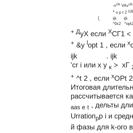
iJk
iJk
-x
VAv
x
)(Д
o
p t
2
⎩
ijk ijk
^0x2 ^opt
+
Д
Х
уХ
если
СГ1
<
+
l
x
&y
opt
1
,
если
ijk . ijk
'cr
i
или
x
у
>
хГ
к
+
х
^t
2
, если
OPt 
Итоговая длитель
рассчитывается к
, дельты дл
aas е
t
Urratiоп
р i
и сред
р
й фазы для k-ого 