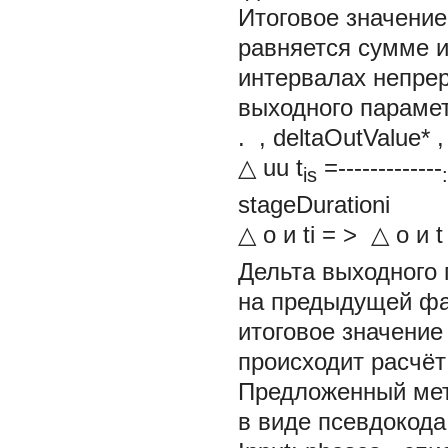
Итоговое значение
равняется сумме и
интервалах непрер
выходного парамет
. , deltaOutValue*
△
uu t
=-------------
is
:
stageDurationi
△
о и ti
= >
△
o
и 
Дельта выходного
на предыдущей фа
итоговое значение
происходит расчё
Предложенный мет
в виде псевдокода