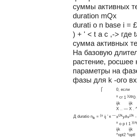
суммы активных т
duration mQx
durati о n base i = 
) + ' < t a c ,-> гд
сумма активных те
На базовую длите
растение, росшее 
параметры на фаз
фазы для
k
-ого в
⎧
0, если
x
)(ду
cr
1
0
ijk ijk
X .. — X . ^
(x
—
lJk
lJk
Д
duratio n
=
ij
'
к
x
yAv
-
ik
x
)(л
о
p
t
1
ijk ijk
^opt2 ^optl