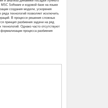
ия и анализа динамики посадки лунного
MSC Software и кодовой базе на языке
зации создания модели, ускорения
е ряда технологий позволяет исключить
ераций. В процессе решения сложных
тся принцип разбиения задачи на ряд
х технологий. Однако часто отсутствуют
ь формализации процесса разбиения