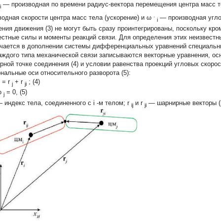
— производная по времени радиус-вектора перемещения центра масс т
i
.
водная скорости центра масс тела (ускорение) и
ω
— производная угло
i
ения движения (3) не могут быть сразу проинтегрированы, поскольку кро
естные силы и моменты реакций связи. Для определения этих неизвестн
чается в дополнении системы дифференциальных уравнений специальн
аждого типа механической связи записываются векторные уравнения, ос
рной точке соединения (4) и условии равенства проекций угловых скорос
ональные оси относительного разворота (5):
=
r
+
r
; (4)
j
ji
ω
= 0, (5)
j
 индекс тела, соединенного с
i
-м телом;
r
и
r
— шарнирные векторы (р
ij
ji