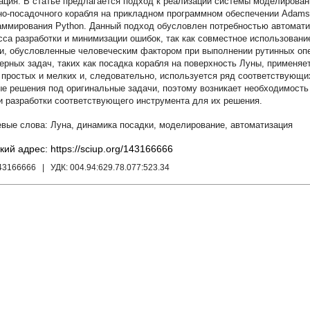
В статье предлагается подход к реализации системы моделирован
но-посадочного корабля на прикладном программном обеспечении Adams 
аммирования Python. Данный подход обусловлен потребностью автомати
сса разработки и минимизации ошибок, так как совместное использовани
и, обусловленные человеческим фактором при выполнении рутинных оп
ерных задач, таких как посадка корабля на поверхность Луны, применяе
 простых и мелких и, следовательно, используется ряд соответствующи
ые решения под оригинальные задачи, поэтому возникает необходимост
и разработки соответствующего инструмента для их решения.
Луна
,
динамика посадки
,
моделирование
,
автоматизация
кий адрес: https://sciup.org/143166666
143166666
| УДК:
004.94:629.78.077:523.34