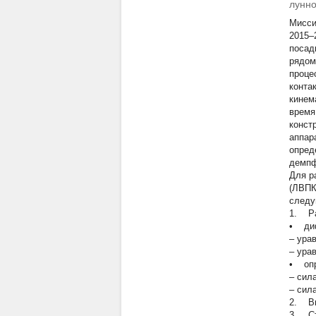
лунно
Мисси
2015–2
посад
рядом
проце
конта
кинем
время
конст
аппар
опред
демпф
Для р
(ЛВПК
следу
1. Ра
• диф
– ура
– ура
• опр
– сил
– сил
2. Вы
3. Ст