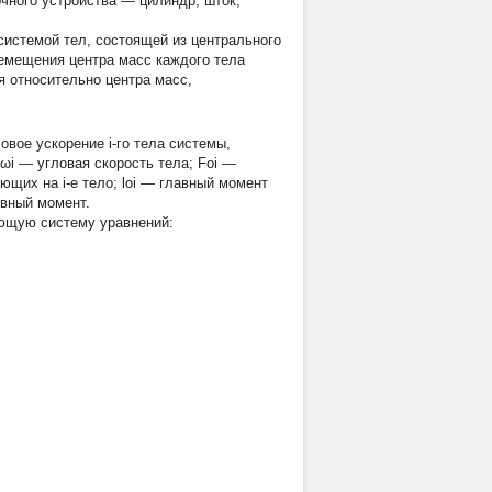
чного устройства — цилиндр, шток,
истемой тел, состоящей из центрального
ремещения центра масс каждого тела
 относительно центра масс,
и угловое ускорение i-го тела системы,
; ωi — угловая скорость тела; Foi —
ющих на i-е тело; loi — главный момент
ивный момент.
ующую систему уравнений: