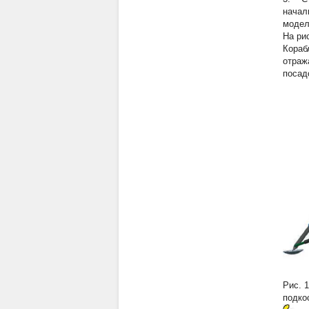
начал
модел
На ри
Кораб
отраж
посад
Рис. 
подко