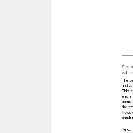
Progr
vehicl
The pa
and as
This a
errors
operat
the pr
Howeve
breaki
Текс