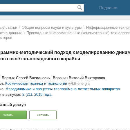
Подписки
\
\
ые статьи
Общие вопросы науки и культуры
Информационные технол
\
отка данных
Прикладные информационные (компьютерные) технологии
ютеров
раммно-методический подход к моделированию динам
ого взлётно-посадочного корабля
: Борзых Сергей Васильевич, Воронин Виталий Викторович
ал:
Космическая техника и технологии
@ktt-energia
ка:
Аэродинамика и процессы теплообмена летательных аппаратов
я в выпуске:
2 (21), 2018 года.
атный доступ
Читать
Скачать