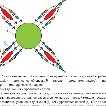
2. Схема механической системы:
1 — лунный взлетнопосадочный корабль
ндр); 4 — шток основной опоры; 5 — тарель; — сила (амортизатор); — ш
р; — цилиндрический шарнир
ения движения и уравнения связей
атическая модель процесса посадки основана на методах теоретической
ами проведено детальное рассмотрение математической модели посадк
 составлены уравнения движения (1), (2) и уравнения связей (4)–(7) для 