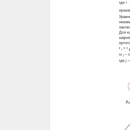
.
где
r
произ
Уравн
неизв
заклю
Для к
шарни
ортог
r
+
r
i
ij
ω
–
i
где
j
—