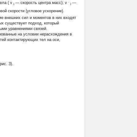
.
ела (
v
— скорость центра масс);
v
—
i
i
вой скорости (угловое ускорение).
ме внешних сил и моментов в них входят
ых существует подход, который
ыми уравнениями связей.
нованные на условии нерасхождения в
тей контактирующих тел на оси,
ис. 3).