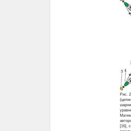
Рис. 
(цили
шарни
уравн
Матем
автор
[16],