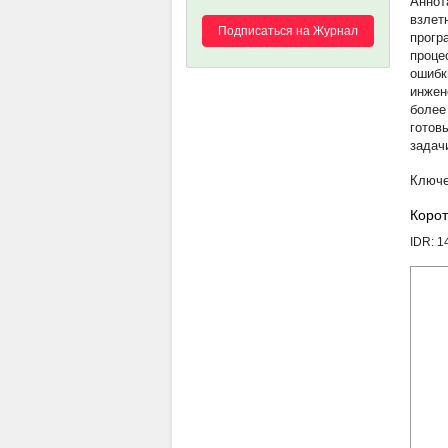
взлет
Подписаться на Журнал
прогр
проце
ошибк
инжен
более
готов
задач
Корот
IDR: 