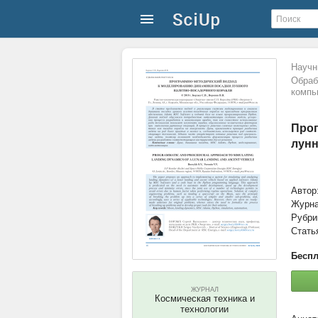
Научн
Обраб
компь
Прог
лунн
Автор
Журн
Рубри
Стать
Беспл
ЖУРНАЛ
Космическая техника и
технологии