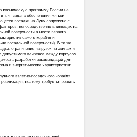
ю космическую программу России на
 в т. ч. задача обеспечения мягкой
роцесса посадки на Луну сопряжено с
факторов, непосредственно влияющих на
очной поверхности в месте первого
рактеристик самого корабля и
ьно посадочной поверхности). В то же
дки: ограничение нагрузок на экипаж и
но допустимого клиренса между корпусом
одимость разработки рекомендаций для
хема и энергетические характеристики
лунного взлетно-посадочного корабля
 реализация, поэтому требуется решить
ичных и оптимальных сочетаний