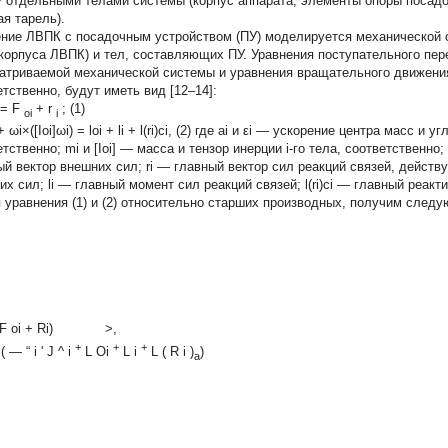
 отдельными телами системы (корпус аппарата, элементы опоры посадо
ая тарель).
ние ЛВПК с посадочным устройством (ПУ) моделируется механической с
(корпуса ЛВПК) и тел, составляющих ПУ. Уравнения поступательного пе
атриваемой механической системы и уравнения вращательного движения
етственно, будут иметь вид [12–14]:
=
F
+
r
; (1)
oi
i
i + ωi×([Ioi]ωi) = loi + li + l(ri)ci, (2) где ai и εi — ускорение центра масс 
тственно; mi и [Ioi] — масса и тензор инерции i-го тела, соответственно
ый вектор внешних сил; ri — главный вектор сил реакций связей, действу
их сил; li — главный момент сил реакций связей; l(ri)ci — главный реакт
 уравнения (1) и (2) относительно старших производных, получим след
 1(F oi + Ri) >,
+
+
+
(
—
“
i
'
J
^
i
L
Oi
L
i
L
(
R
i
)
)
a