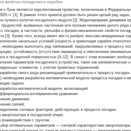
го взлётно-посадочного корабля
я к Луне является перспективным проектом, включенным в Федеральну
025 гг. [1]. В рамках этого проекта должен быть решен целый ряд задач,
ки лунного взлетно-посадочного модуля [2]. Моделирование динамики п
 трудностей, вызванных частичным или полным незнанием целого ряда 
сс посадки, в частности, рельефа и физико-механических свойств посад
кта [3]. Кроме того, всегда имеет место разброс массово-инерционных ха
атических начальных условий (скорость и ориентация корабля относител
, необходимо выполнить ряд требований, предъявляемых к процессу поса
рукцию, устойчивость (отсутствие переворота) и обеспечение минималь
ата и посадочной поверхностью [4–12]. В связи с этим возникает необх
еления параметров посадочного устройства, таких как кинематическая с
ирующих элементов, с учетом проектных ограничений.
азработки такого рода рекомендаций применительно к процессу посадки 
) необходима разработка математической модели процесса посадки и ее
ющие задачи:
зработка математической модели, включающей:
ференциально-алгебраические уравнения:
внения движения;
внения связей;
еделение силовых факторов, действующих в процессе посадки:
а амортизатора в посадочной опоре;
а взаимодействия с грунтом.
бор оптимальных параметров
— силовой характеристики амортизатора.
атистический анализ
по данным процесса посадки — определение крит