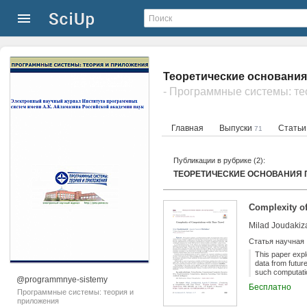
Теоретические основания
- Программные системы: те
Главная
Выпуски
Стать
71
Публикации в рубрике (2):
ТЕОРЕТИЧЕСКИЕ ОСНОВАНИЯ
Complexity o
Milad Joudakiza
Статья научная
This paper expl
data from futur
such computati
@programmnye-sistemy
investigate prog
Бесплатно
absence of comp
Программные системы: теория и
predicate withi
приложения