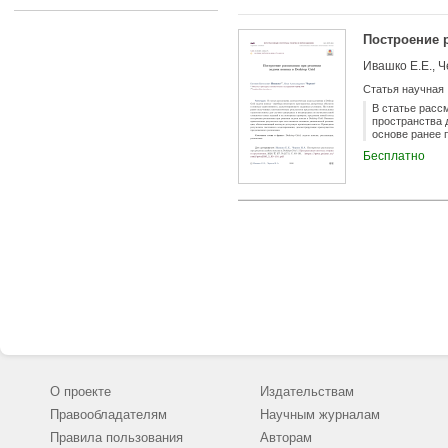
computation pro
bounded by a po
the NP and co-N
Построение р
Possible practi
leveraging quant
Ивашко Е.Е., Ч
the computation
PSPACE complexi
Статья научная
input data. In t
by such a para
В статье расс
programming pri
пространства 
employed instea
основе ранее 
случаев однор
Бесплатно
предложен нов
практическим 
доступную про
преимущества 
О проекте
Издательствам
Правообладателям
Научным журналам
Правила пользования
Авторам