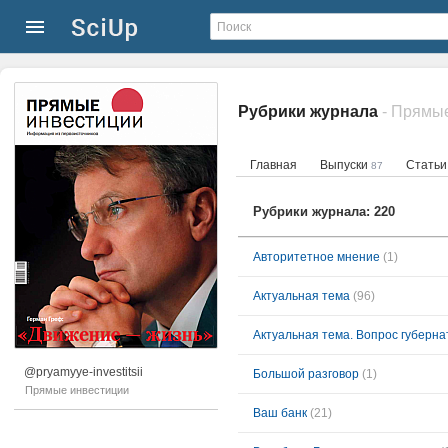
Рубрики журнала
- Прямы
Главная
Выпуски
Стать
87
Рубрики журнала: 220
Авторитетное мнение
(1)
Актуальная тема
(96)
Актуальная тема. Вопрос губерн
@pryamyye-investitsii
Большой разговор
(1)
Прямые инвестиции
Ваш банк
(21)