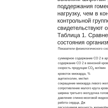
поддержания гоме
нагрузку, чем в ко
контрольной груп
свидетельствуют 
Таблица 1.
Сравне
состояния организ
Показатели физиологического со
суммарное содержание СО
2
в а
содержание СО
2
в венозной кро
скорость продукции СО
мл/мин
2
кровоток миокарда, %
ацетилхолин, мкг/мл
сокращение миокарда левого жел
сопротивление малого круга кров
ширина третьего желудочка голов
давление спинно-мозговой жидкос
работа сердца, Дж
расходуемая мощность жизнеобес