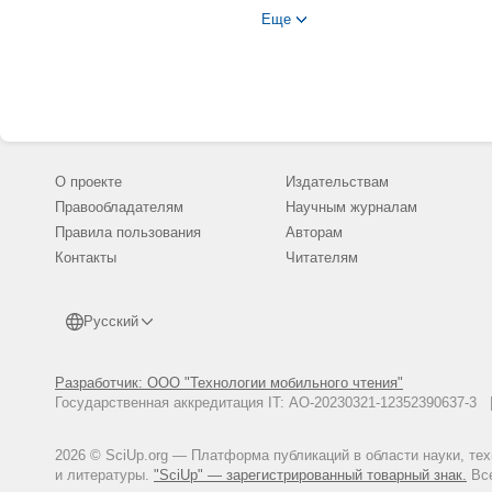
Еще
Мартынова, А.А. Опыт примене
физиологического состояния ор
международной научно-практи
исследования в физиологии и м
университета, 2010. Т. 3. С. 13
Сороко, С.И. Нейрофизиологич
119 с.
Мельник, Н.А. Модуляция эфф
О проекте
Издательствам
радиации и вариациями космич
Правообладателям
Научным журналам
Международная конференция «
Правила пользования
Авторам
загрязнение среды». К 50-лети
октября 2009. С. 77-80.
Контакты
Читателям
Русский
Разработчик: ООО "Технологии мобильного чтения"
Государственная аккредитация IT: АО-20230321-12352390637-
2026 © SciUp.org — Платформа публикаций в области науки, те
и литературы.
"SciUp" — зарегистрированный товарный знак.
Все