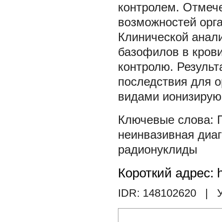
контролем. Отмеч
возможностей орга
Клинической анал
базофилов в крови
контролю. Резуль
последствия для 
видами ионизирую
неинвазивная диа
радионуклиды
Короткий адрес: h
IDR: 148102620
| У