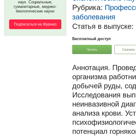
наук. Социальные,
Рубрика:
Професси
гуманитарные, медико-
биологические науки
заболевания
Подписаться на Журнал
Статья в выпуске:
Бесплатный доступ
Читать
Скачать
Провед
организма работни
добычей руды, со
Исследования вып
неинвазивной диаг
анализа крови. Ус
психофизиологиче
потенциал горняко