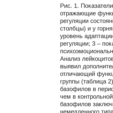
Рис. 1.
Показатели
отражающие функц
регуляции состоян
столбцы) и у горн
уровень адаптации
регуляции; 3 – по
психоэмоциональн
Анализ лейкоцитов
выявил дополните
отличающий функц
группы (таблица 2
базофилов в периф
чем в контрольной
базофилов заключа
немедленного типа