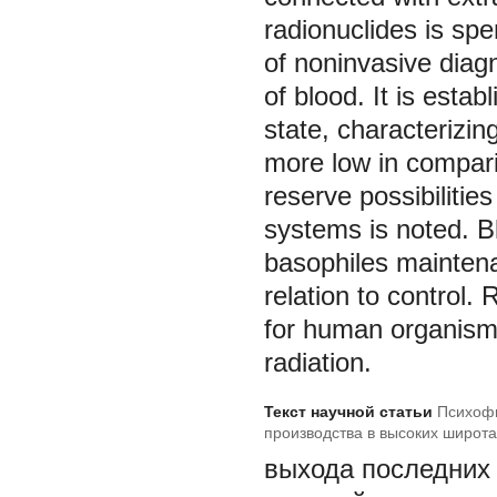
radionuclides is sp
of noninvasive diag
of blood. It is estab
state, characterizin
more low in compari
reserve possibilitie
systems is noted. Bl
basophiles maintena
relation to control
for human organism t
radiation.
Текст научной статьи
Психофи
производства в высоких широта
выхода последних 