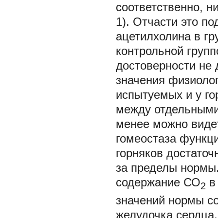
соответственно, ни
1). Отчасти это п
ацетилхолина в гру
контрольной групп
достоверности не 
значения физиолог
испытуемых и у го
между отдельными 
менее можно виде
гомеостаза функци
горняков достаточ
за пределы нормы.
содержание СО
в 
2
значений нормы с
желудочка сердца,