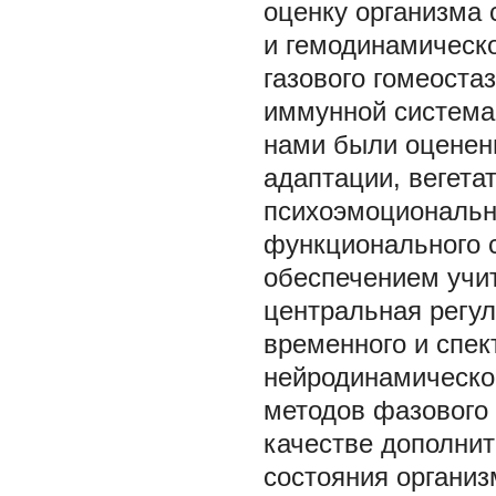
оценку организма 
и гемодинамическо
газового гомеоста
иммунной система
нами были оценены
адаптации, вегета
психоэмоционально
функционального 
обеспечением учит
центральная регул
временного и спек
нейродинамическог
методов фазового 
качестве дополнит
состояния органи