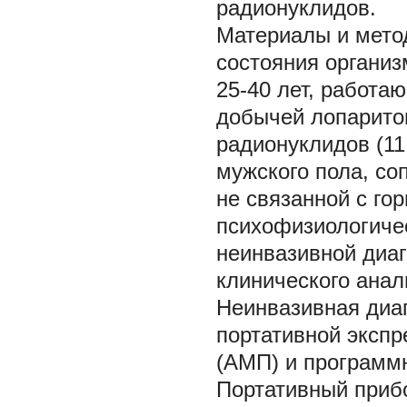
радионуклидов.
Материалы и мет
состояния организ
25-40 лет, работа
добычей лопарито
радионуклидов (11
мужского пола, со
не связанной с го
психофизиологиче
неинвазивной диаг
клинического ана
Неинвазивная диа
портативной эксп
(АМП) и программ
Портативный приб