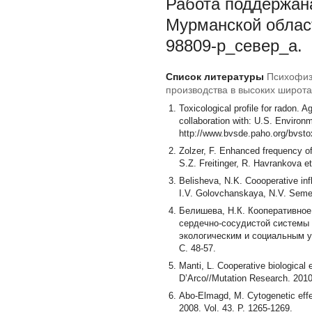
Работа поддержан
Мурманской област
98809-р_север_а.
Список литературы
Психофиз
производства в высоких широта
Toxicological profile for radon.
collaboration with: U.S. Enviro
http://www.bvsde.paho.org/bvstox/
Zolzer, F. Enhanced frequency of
S.Z. Freitinger, R. Havrankova et
Belisheva, N.K. Coooperative in
I.V. Golovchanskaya, N.V. Semeno
Белишева, Н.К. Кооперативное
сердечно-сосудистой системы 
экологическим и социальным ус
С. 48-57.
Manti, L. Cooperative biological 
D’Arco//Mutation Research. 2010,
Abo-Elmagd, M. Cytogenetic effe
2008. Vol. 43. P. 1265-1269.