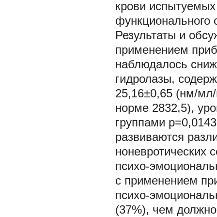
крови испытуемых
функционального с
Результаты и обс
применением приб
наблюдалось сниже
гидролазы, содерж
25,16±0,65 (нм/мл/
норме 2832,5), ур
группами р=0,014
развиваются разл
ноневротических с
психо-эмоциональн
с применением при
психо-эмоциональн
(37%), чем должно