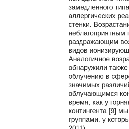
замедленного тип
аллергических реа
стенки. Возрастан
неблагоприятным п
раздражающим воз
видов ионизирующ
Аналогичное возра
обнаружили также 
облучению в сфер
значимых различий
облучающимся конт
время, как у горн
контингента [9] м
группами, у котор
2011).