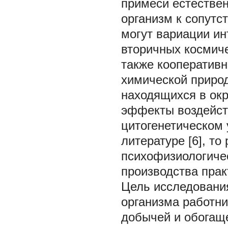
примеси естествен
организм к сопут
могут вариации и
вторичных космичес
также кооператив
химической приро
находящихся в окр
эффекты воздейств
цитогенетическом 
литературе [6], т
психофизиологичес
производства прак
Цель исследовани
организма работни
добычей и обогащ