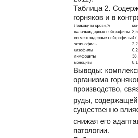
Таблица 2.
Содерж
горняков и в конт
Лейкоциты крови,%
ко
палочкоядерные нейтрофилы
2,5
сегментоядерные нейтрофилы
47
эозинофилы
2,2
базофилы
0,2
лимфоциты
38
моноциты
8,1
Выводы:
комплекс
организма горняко
производство, св
руды, содержащей
существенно влияе
снижая его адапта
патологии.