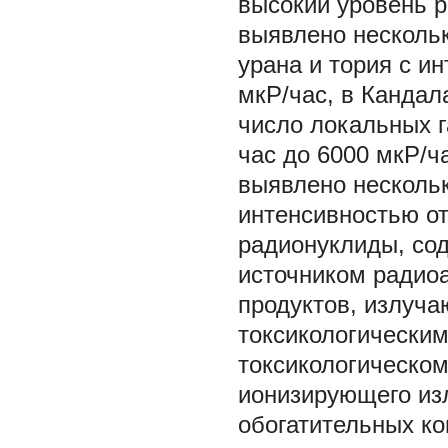
высокий уровень р
выявлено несколь
урана и тория с и
мкР/час, в Канда
число локальных г
час до 6000 мкР/ч
выявлено несколь
интенсивностью от
радионуклиды, сод
источником радиоа
продуктов, излуч
токсикологическим
токсикологическо
ионизирующего изл
обогатительных к