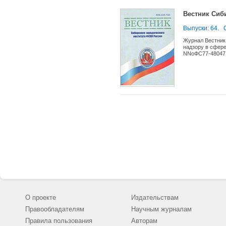
Вестник Сиб
Выпуски: 64.
Журнал Вестник
надзору в сфере
NNoФС77-48047 о
должны быть оп
наук, на соиска
юридического и
юриспруденции и
(теоретический 
исследований в 
предоставление 
распространение
наиболее актуа
обеспечение вза
Журнал открыт д
авторов с анал
Журнала являютс
аспиранты (адъю
О проекте
Издательствам
Правообладателям
Научным журналам
Правила пользования
Авторам