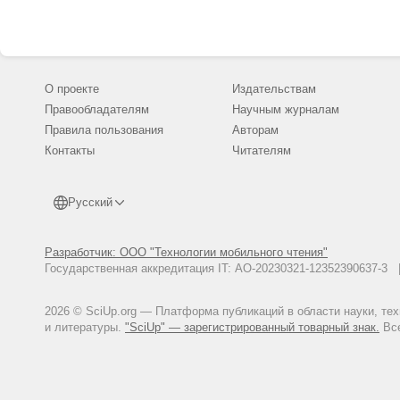
http://www.edu.ru/db/mo/Data/d
Стандарт основных понятий, т
Режим доступа: http://grodno.rl
ФЦП «Научные и научно-педаго
О проекте
Издательствам
доступа: http://www.fcpk.ru.
Правообладателям
Научным журналам
Фонд содействия развитию мал
доступа: http://www.fasie.ru/o-f
Правила пользования
Авторам
Контакты
Читателям
Русский
Разработчик: ООО "Технологии мобильного чтения"
Государственная аккредитация IT: АО-20230321-12352390637-
2026 © SciUp.org — Платформа публикаций в области науки, те
и литературы.
"SciUp" — зарегистрированный товарный знак.
Все