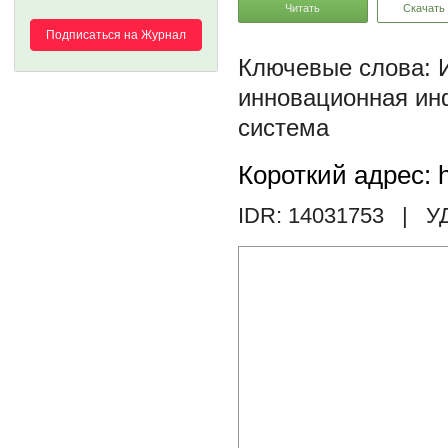
Читать
Скачать
Подписаться на Журнал
инновационная ин
система
Короткий адрес: h
IDR: 14031753
| У