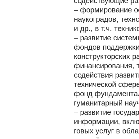
содействующие ра
– формирование о
наукоградов, техн
и др., в т.ч. техн
– развитие систе
фондов поддержки
конструкторских р
финансирования, 
содействия разви
технической сфер
фонд фундаментал
гуманитарный нау
– развитие госуда
информации, включ
говых услуг в обл