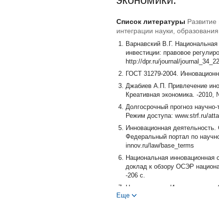
Список литературы
Развитие
интеграции науки, образования
Варнавский В.Г. Национальная
инвестиции: правовое регулиро
http://dpr.ru/journal/journal_34_2
ГОСТ 31279-2004. Инновационн
Джабиев А.П. Привлечение ино
Креативная экономика. -2010, № 
Долгосрочный прогноз научно-т
Режим доступа: www.strf.ru/att
Инновационная деятельность. 
Федеральный портал по научной
innov.ru/law/base_terms
Национальная инновационная с
доклад к обзору ОСЭР национа
-206 с.
Национальная Инновационная С
Еще
-Интернет-ресурс. Режим доступа:
Решение Коллегии Минобрнаук
области развития инновационн