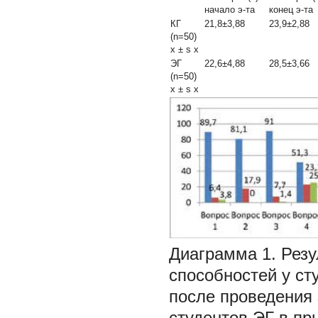
начало э-та
конец э-та
КГ
21,8±3,88
23,9±2,88
(n=50)
x
±
s
x
ЭГ
22,6±4,88
28,5±3,66
(n=50)
x
±
s
x
Диаграмма 1.
Резу
способностей у ст
после проведения
студентов ЭГ в пр