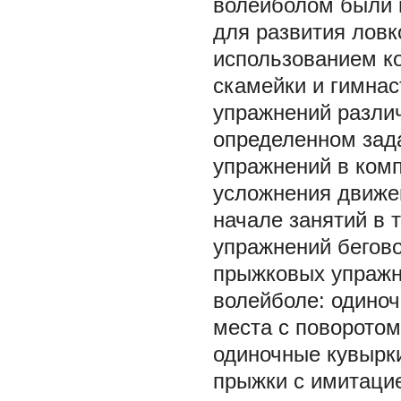
волейболом были 
для развития ловк
использованием к
скамейки и гимнас
упражнений разли
определенном зад
упражнений в ком
усложнения движе
начале занятий в т
упражнений бегово
прыжковых упражне
волейболе: одиноч
места с поворотом 
одиночные кувырки
прыжки с имитаци