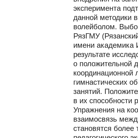
эксперимента под
данной методики в
волейболом. Выбо
РязГМУ (Рязански
имени академика И
результате иссле
о положительной 
координационной л
гимнастических об
занятий. Положит
в их способности 
Упражнения на ко
взаимосвязь межд
становятся более 
педагогического э