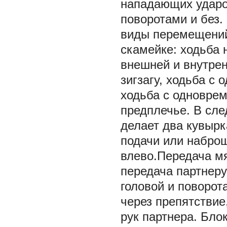
нападающих ударов
поворотами и без.
виды перемещений
скамейке: ходьба н
внешней и внутрен
зигзагу, ходьба с
ходьба с одновре
предплечье. В сле
делает два кувырк
подачи или наброш
влево.Передача мя
передача партнеру
головой и поворо
через препятстви
рук партнера. Бло