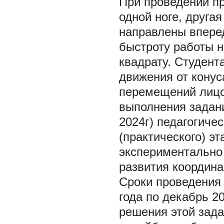
При проведении п
одной ноге, другая
направлены вперед
быстроту работы н
квадрату. Студент
движения от конус
перемещений лицо
выполнения задани
2024г) педагогиче
(практического) э
экспериментально
развития координа
Сроки проведения 
года по декабрь 2
решения этой зада