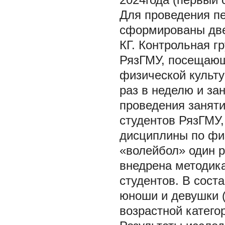
Для проведения пе
сформированы две
КГ. Контрольная г
РязГМУ, посещающ
физической культу
раз в неделю и з
проведения заняти
студентов РязГМУ
дисциплины по физ
«волейбол» один р
внедрена методик
студентов. В сост
юноши и девушки (
возрастной категор