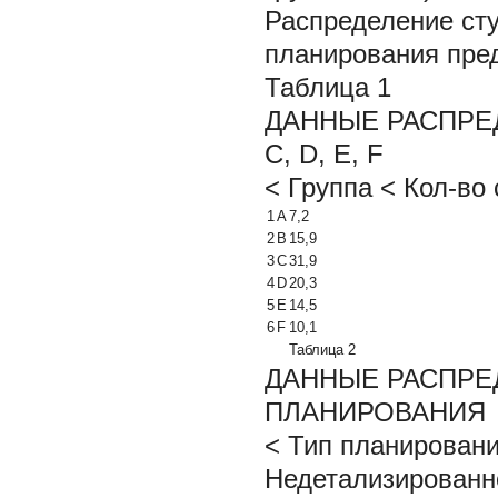
Распределение ст
планирования пред
Таблица 1
ДАННЫЕ РАСПРЕ
C, D, E, F
< Группа < Кол-во 
1
А
7,2
2
B
15,9
3
C
31,9
4
D
20,3
5
Е
14,5
6
F
10,1
Таблица 2
ДАННЫЕ РАСПРЕ
ПЛАНИРОВАНИЯ
< Тип планировани
Недетализированн