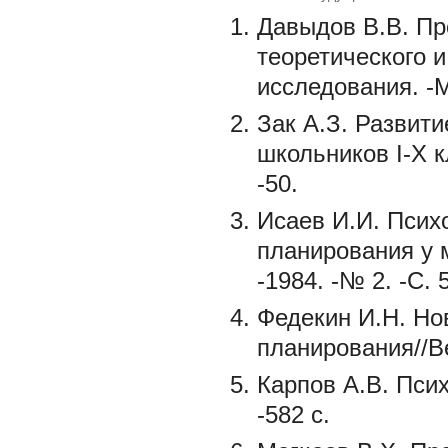
Давыдов В.В. П
теоретического 
исследования. -М
Зак А.З. Развити
школьников I-Х к
-50.
Исаев И.И. Псих
планирования у 
-1984. -№ 2. -С. 
Федекин И.Н. Но
планирования//Ве
Карпов А.В. Псих
-582 с.