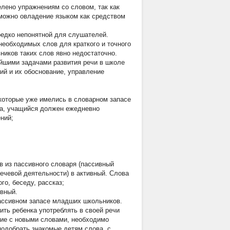
лено упражнениям со словом, так как
зможно овладение языком как средством
редко непонятной для слушателей.
необходимых слов для краткого и точного
иков таких слов явно недостаточно.
ейшими задачами развития речи в школе
ий и их обоснование, управление
 которые уже имелись в словарном запасе
ка, учащийся должен ежедневно
ний;
в из пассивного словаря (пассивный
речевой деятельности) в активный. Слова
го, беседу, рассказ;
ивный.
пассивном запасе младших школьников.
ить ребенка употреблять в своей речи
ние с новыми словами, необходимо
подобрать знакомые детям слова, с