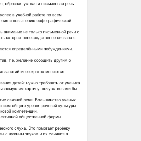
я, образная устная и письменная речь
успех в учебной работе по всем
тения и повышению орфографической
ь внимание не только письменной речи с
сть которых непосредственно связана с
ждаются определёнными побуждениями.
ив, т.е. желание сообщить другим о
се занятий многократно меняются
вания детей: нужно требовать от ученика
сываемую им картину, почувствовали бы
итие связной речи. Большинство учёных
ением общего уровня речевой культуры.
ковой компетенции.
фективной общественной формы
еского слуха. Это помогает ребёнку
вы с нужным звуком и их слияния в