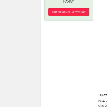
НАУКА"
Подписаться на Журнал
Текс
Речь 
класс