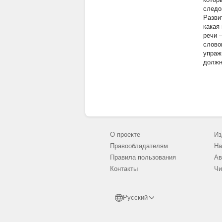
следо
Разви
какая
речи 
слово
упраж
должн
О проекте
Из
Правообладателям
На
Правила пользования
Ав
Контакты
Чи
Русский