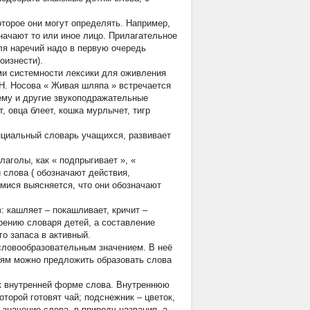
торое они могут определять. Например,
начают то или иное лицо. Прилагательное
ля наречий надо в первую очередь
оизнести).
ми системности лексики для оживления
Н. Носова
«
Живая шляпа
» встречается
ему и другие звукоподражательные
 овца блеет, кошка мурлычет, тигр
енциальный словарь учащихся, развивает
лаголы, как «
подпрыгивает
», «
 слова ( обозначают действия,
имися выясняется, что они обозначают
: кашляет – покашливает, кричит –
рению словаря детей, а составление
о запаса в активный.
словообразовательным значением. В неё
етям можно предложить образовать слова
 к внутренней форме слова. Внутреннюю
оторой готовят чай; подснежник – цветок,
значение слова, в природу названия, а