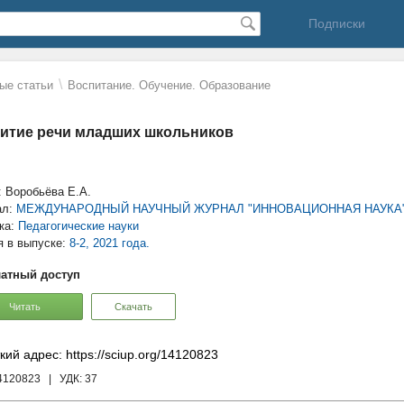
Подписки
\
ые статьи
Воспитание. Обучение. Образование
итие речи младших школьников
: Воробьёва Е.А.
ал:
МЕЖДУНАРОДНЫЙ НАУЧНЫЙ ЖУРНАЛ "ИННОВАЦИОННАЯ НАУКА"
ка:
Педагогические науки
я в выпуске:
8-2, 2021 года.
атный доступ
Читать
Скачать
кий адрес: https://sciup.org/14120823
14120823
| УДК:
37