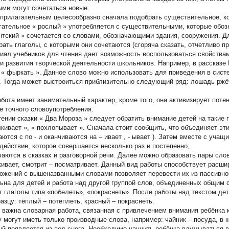
ыми могут сочетаться новые.
к прилагательным целесообразно сначала подобрать существительное, ко
гательное «
рослый
» употребляется с существительными, которые обоз
нтский
» сочетается со словами, обозначающими здания, сооружения. Д
рать глаголы, с которыми они сочетаются (сгоряча сказать, отчетливо пр
иал учебников для чтения дает возможность воспользоваться свойства
 и развития творческой деятельности школьников. Например, в рассказе
 «
фыркать
». Данное слово можно использовать для приведения в сист
. Тогда может выстроиться приблизительно следующий ряд: лошадь ржёт,
.
абота имеет занимательный характер, кроме того, она активизирует пот
е точного словоупотребления.
тении сказки «
Два Мороза
» следует обратить внимание детей на такие г
кивает
», «
похлопывает
». Сначала стоит сообщить, что объединяет эти
аются с
по
- и оканчиваются на –
ивает
, -
ывает
). Затем вместе с учащ
 действие, которое совершается несколько раз и постепенно;
чаются в сказках и разговорной речи. Далее можно образовать пары слов
кивает, смотрит – посматривает. Данный вид работы способствует расши
ожений с вышеназванными словами позволяет перевести их из пассивног
ьна для детей и работа над другой группой слов, объединенных общим 
т глаголы типа «побелеть», «покраснеть». После работы над текстом д
разцу: тёплый – потеплеть, красный – покраснеть.
 важна словарная работа, связанная с привлечением внимания ребёнка
 могут иметь только производные слова, например: чайник – посуда, в к
ый появляется из-под снега. Необходимо научить ребёнка вдумываться в 