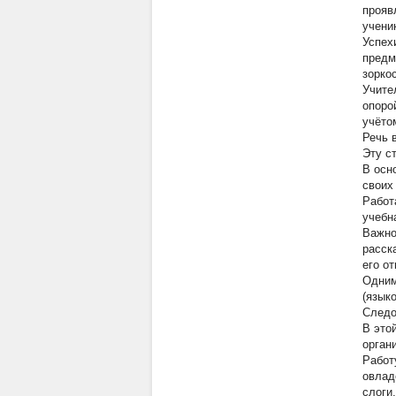
прояв
учени
Успех
предм
зоркос
Учите
опоро
учёто
Речь 
Эту с
В осн
своих
Работ
учебн
Важно
расск
его о
Одним
(язык
Следо
В это
орган
Работ
овлад
слоги,