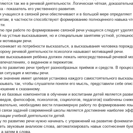
ляются так же в речевой деятельности. Логическая чёткая, доказательна
ка - показатель его умственного развития.
и учащихся в связной речи обеспечивают и в большой мере определяют 
етам, в частности способствуют формированию полноценного навыка ч
ти.
лю при работе по формированию связной речи учащихся следует уделят
й на устные высказывания, но и специальным занятиям устной, успешно
м мотивации речи.
возникает из потребности высказаться, а высказывания человека поро
торону речевой деятельности психологи называют мотивацией речи.
ове высказывания ребёнка должен лежать непосредственный речевой мот
 впечатлениях, о виденном и пережитом.
а по развитию речи требует разнообразных приёмов и средств. В процес
ая ситуация и мотивы речи.
е значение имеет целевая установка каждого самостоятельного высказы
азывать так, чтобы слушатели поняли его мысль, представили себе опи
тношение к сказанному.
 из базовых компонентов в обучении и воспитании детей является разв
оведов, философов, психологов, социологов, педагогов) озабочены сниж
вательно, необходимо вести планомерную работу по формированию язы
й связи задачей современной школы является достижение наиболее эф
изации учебной деятельности детей.
у по развитию речи нужно начинать с упражнений на развитие фонематич
еть звуковым анализом слова, автоматизировать навык соотнесения бук
 а затем в слова.