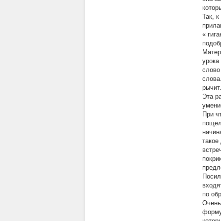
котор
Так, 
прила
«
гига
подоб
Матер
урока
слово
слова
рычит
Эта р
умени
При ч
пощел
начин
такое
встре
покри
предл
Посил
входя
по об
Очень
форму
котор