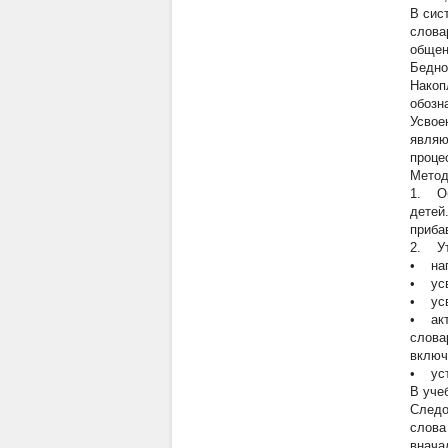
В сис
слова
общен
Бедно
Накоп
обозн
Усвое
являю
проце
Метод
1. Об
детей
приба
2. Ут
•
напо
•
усво
•
усв
•
акти
слова
включ
•
устр
В уче
Следо
слова
внача