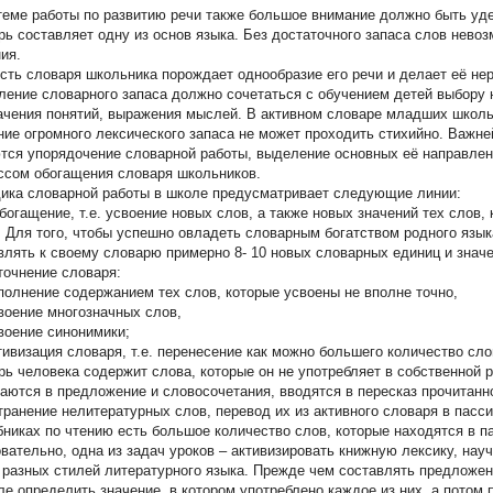
теме работы по развитию речи также большое внимание должно быть уде
рь составляет одну из основ языка. Без достаточного запаса слов нево
ия.
сть словаря школьника порождает однообразие его речи и делает её не
ление словарного запаса должно сочетаться с обучением детей выбору 
ачения понятий, выражения мыслей. В активном словаре младших школьн
ние огромного лексического запаса не может проходить стихийно. Важн
тся упорядочение словарной работы, выделение основных её направлен
ссом обогащения словаря школьников.
ика словарной работы в школе предусматривает следующие линии:
огащение, т.е. усвоение новых слов, а также новых значений тех слов,
. Для того, чтобы успешно овладеть словарным богатством родного язы
влять к своему словарю примерно 8- 10 новых словарных единиц и значе
очнение словаря:
лнение содержанием тех слов, которые усвоены не вполне точно,
ение многозначных слов,
оение синонимики;
визация словаря, т.е. перенесение как можно большего количество сло
рь человека содержит слова, которые он не употребляет в собственной 
аются в предложение и словосочетания, вводятся в пересказ прочитанно
анение нелитературных слов, перевод их из активного словаря в пасс
бниках по чтению есть большое количество слов, которые находятся в 
вательно, одна из задач уроков – активизировать книжную лексику, науч
 разных стилей литературного языка. Прежде чем составлять предложе
ле определить значение, в котором употреблено каждое из них, а потом 