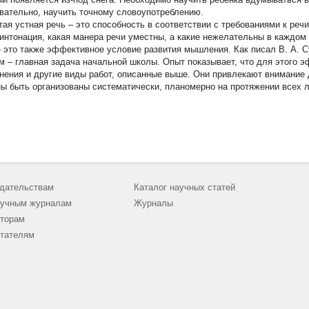
вательно, научить точному словоупотреблению.
тая устная речь – это способность в соответствии с требованиями к речи
 интонация, какая манера речи уместны, а какие нежелательны в каждом
– это также эффективное условие развития мышления. Как писал В. А. 
м – главная задача начальной школы. Опыт показывает, что для этого 
нения и другие виды работ, описанные выше. Они привлекают внимание д
ы быть организованы систематически, планомерно на протяжении всех л
дательствам
Каталог научных статей
учным журналам
Журналы
торам
тателям