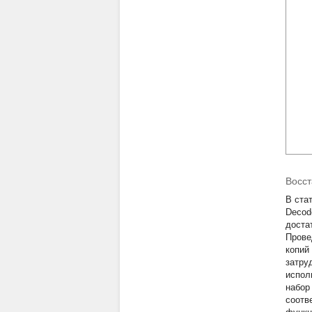
Восст
В ста
Decod
доста
Прове
копий
затру
испол
набор
соотв