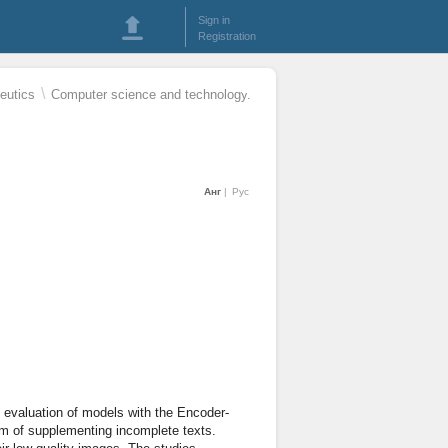
Sign in
Registration
\
eutics
Computer science and technology.
Анг
Рус
ce evaluation of models with the Encoder-
m of supplementing incomplete texts.