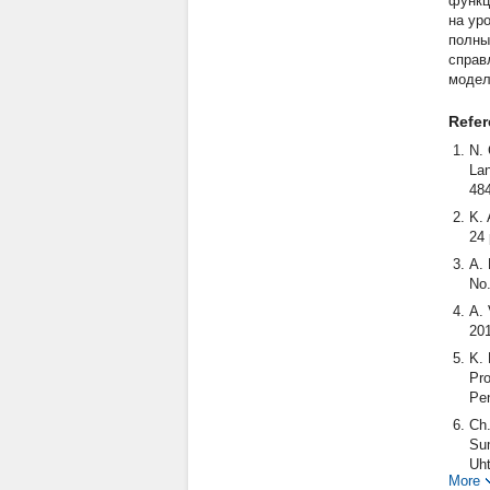
функц
на ур
полны
справ
модел
Refe
N. 
Lan
48
K. 
24 
A. 
No.
A. 
201
K. 
Pro
Pen
Ch.
Sum
Uht
More