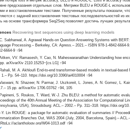
ии потерь loss и метрик accuracy, BLEU и ROUGE-L. Loss и accuracy п
овне предсказания отдельных слов. Метрики BLEU и ROUGE-L использо
ми и восстановленными текстами. Полученные результаты показали, что
ляются с задачей восстановления текстовых последовательностей из их
ь на основе трансформера Seq2Seq позволяет достичь лучших результат
rences
Recovering text sequences using deep learning models
C. Sabharwal, A. Agrawal Hands-on Question Answering Systems with BERT: A
guage Processing.– Berkeley, CA: Apress.– 2021.– ISBN 978-1-4842-6664-9.–
42-6664-9 ↑94
Aitken, VV. Ramasesh, Y. Cao, N. Maheswaranathan Understanding how encod
pp. arXivarXiv 2110.15253~[cs.LG] ↑94
Rahali, M. A. Akhloufi End-to-end transformer-based models in textual-based NLP
 1.– Pp. 54–110. https://doi.org/10.3390/ai4010004 ↑94
Vaswani, N. Shazeer, N. Parmar, J. Uszkoreit, L. Jones, A. N. Gomez, L. Kaise
7.– 15 pp. arXivarXiv 1706.03762 ↑94, 105
Papineni, S. Roukos, T. Ward, W.-J. Zhu BLEU: a method for automatic evalua
ceedings of the 40th Annual Meeting of the Association for Computational Ling
nsylvania, USA), Stroudsburg: ACL.– 2002.– Pp. 311–318. https://doi.org/1
-Y. Lin ROUGE: a package for automatic evaluation of summaries // Proceed
marization Branches Out, WAS 2004 (July, 2004, Barcelona, Spain).– ACL.
RtpLs://aclanthology.org/W04-1013.pdf ↑94