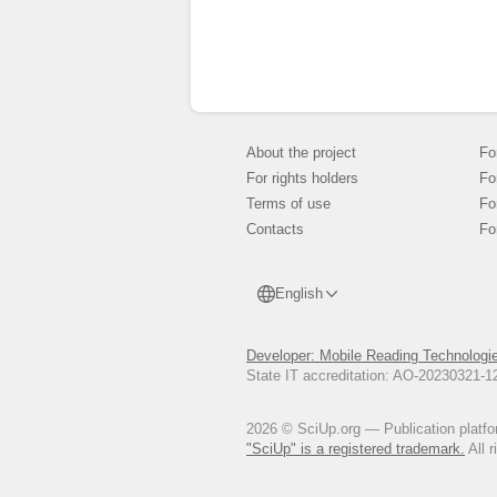
И.
от
№3(
p4
И.
Пр
htt
r3
About the project
Fo
Th.
For rights holders
Fo
the
Terms of use
Fo
ACL
Contacts
Fo
l1a
A. 
Adv
English
pp.
Pap
J. 
Developer: Mobile Reading Technologi
34t
State IT accreditation: AO-20230321-
PML
hUt
2026 © SciUp.org — Publication platfor
D. 
"SciUp" is a registered trademark.
All r
7.–
K. 