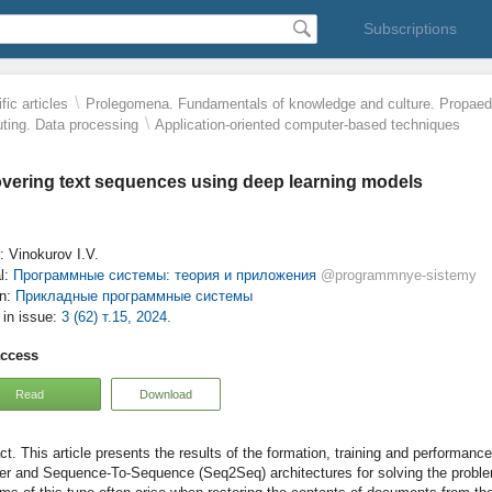
Subscriptions
\
fic articles
Prolegomena. Fundamentals of knowledge and culture. Propaed
\
ing. Data processing
Application-oriented computer-based techniques
vering text sequences using deep learning models
: Vinokurov I.V.
l:
Программные системы: теория и приложения
@programmnye-sistemy
on:
Прикладные программные системы
e in issue:
3 (62) т.15, 2024.
access
Read
Download
This article presents the results of the formation, training and performan
r and Sequence-To-Sequence (Seq2Seq) architectures for solving the proble