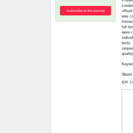
Proble
conduc
Subscribe to the journal
«Roska
was ca
formed
full t
were c
indivi
texts.
sequen
quality
Short
IDR: 