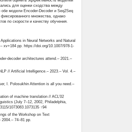
озволили оценить эффективность моделей
вались для оценки сходства между
 обе модели Encoder-Decoder и Seq2Seq
 фиксированного множества, однако
ов по скорости и качеству обучения.
pplications in Neural Networks and Natural
 xv+184 pp. https://doi.org/10.1007/978-1-
er-decoder architectures attend.– 2021.–
 // Artificial Intelligence.– 2023.– Vol. 4.–
r, I. Polosukhin Attention is all you need.–
tion of machine translation // ACL’02
uistics (July 7–12, 2002, Philadelphia,
0.3115/1073083.1073135 ↑94
ings of the Workshop on Text
– 2004.– 74–81 pp.