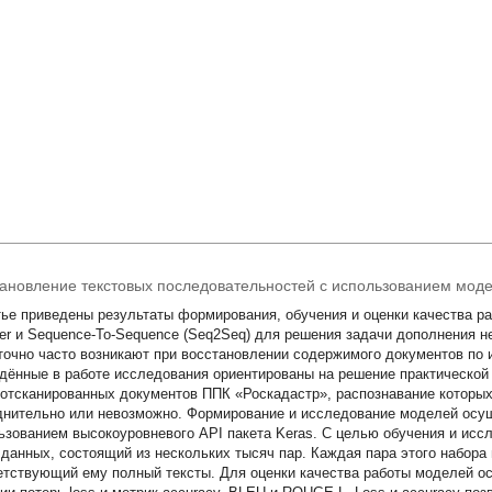
ановление текстовых последовательностей с использованием моде
тье приведены результаты формирования, обучения и оценки качества р
er и Sequence-To-Sequence (Seq2Seq) для решения задачи дополнения не
точно часто возникают при восстановлении содержимого документов по 
дённые в работе исследования ориентированы на решение практической
 отсканированных документов ППК «Роскадастр», распознавание которы
днительно или невозможно. Формирование и исследование моделей осущ
ьзованием высокоуровневого API пакета Keras. С целью обучения и ис
 данных, состоящий из нескольких тысяч пар. Каждая пара этого набора
етствующий ему полный тексты. Для оценки качества работы моделей 