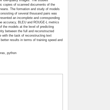
ir low-quality images. The studies
onic copies of scanned documents of the
d means. The formation and study of models
consisting of several thousand pairs was
epresented an incomplete and corresponding
and the accuracy, BLEU and ROUGE-L metrics
 the models at the level of predicting
ty between the full and reconstructed
ith the task of reconstructing text
etter results in terms of training speed and
eras
,
python