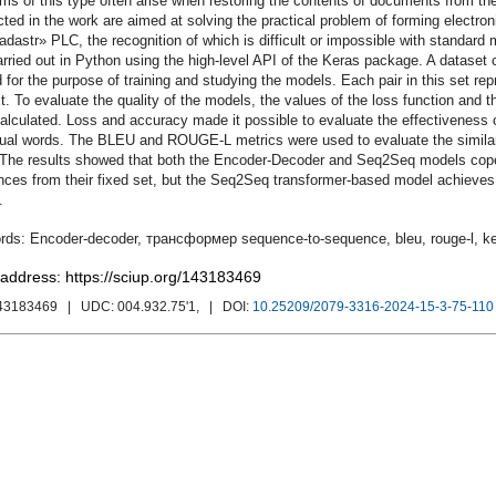
ms of this type often arise when restoring the contents of documents from the
ted in the work are aimed at solving the practical problem of forming electr
dastr» PLC, the recognition of which is difficult or impossible with standar
rried out in Python using the high-level API of the Keras package. A dataset 
 for the purpose of training and studying the models. Each pair in this set r
ext. To evaluate the quality of the models, the values of the loss function 
alculated. Loss and accuracy made it possible to evaluate the effectiveness of
dual words. The BLEU and ROUGE-L metrics were used to evaluate the similari
 The results showed that both the Encoder-Decoder and Seq2Seq models cope w
ces from their fixed set, but the Seq2Seq transformer-based model achieves b
.
Encoder-decoder
,
трансформер sequence-to-sequence
,
bleu
,
rouge-l
,
k
 address: https://sciup.org/143183469
143183469
| UDC:
004.932.75'1,
| DOI:
10.25209/2079-3316-2024-15-3-75-110