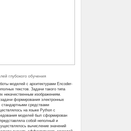
лей глубокого обучения
аботы моделей с архитектурами Encoder-
полных текстов. Задачи такого типа
их некачественным изображениям.
 задачи формирования электронных
х стандартными средствами
ествлялось на языке Python с
следования моделей был сформирован
 представляла собой неполный и
осуществлялось вычисление значений