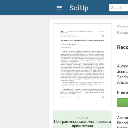
Scienti
Comput
Reco
Author
Journa
Secti
Articl
Free 
JOURNAL
Программные системы: теория и
Decode
приложения