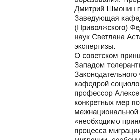
Дмитрий Шмонин п
Заведующая кафед
(Приволжского) Фе
наук Светлана Аст
экспертизы.
О советском принц
Западом толерантн
Законодательного
кафедрой социолог
профессор Алексе
конкретных мер п
межнациональной 
«необходимо прин
процесса миграци
миграции, особенн