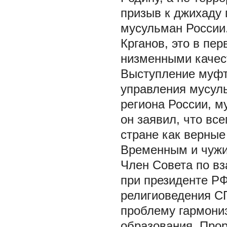
призыв к джихаду 
мусульман России
Крганов, это в пе
низменными качест
Выступление муфт
управления мусул
региона России, 
он заявил, что все
стране как верные
Временным и чужи
Член Совета по в
при президенте Р
религиоведения С
проблему гармониз
образования. Прор