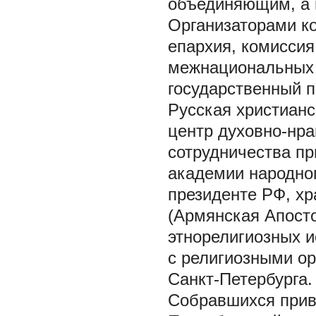
объединяющим, а 
Организаторами к
епархия, комисси
межнациональных 
государственный п
Русская христиан
центр духовно-нра
сотрудничества п
академии народног
президенте РФ, хр
(Армянская Апост
этнорелигиозных и
с религиозными о
Санкт-Петербурга.
Собравшихся прив