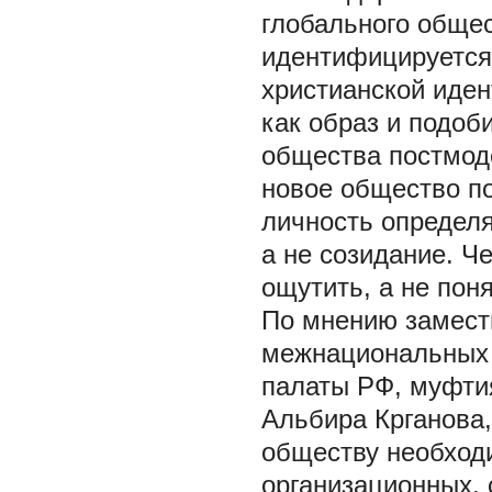
глобального общес
идентифицируется 
христианской иден
как образ и подоб
общества постмод
новое общество п
личность определя
а не созидание. Ч
ощутить, а не пон
По мнению замест
межнациональных 
палаты РФ, муфти
Альбира Крганова,
обществу необход
организационных, 