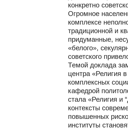
конкретно советск
Огромное населени
комплексе неполн
традиционной и кв
придуманные, нес
«белого», секулярн
советского привел
Темой доклада зам
центра «Религия 
комплексных соци
кафедрой политол
стала «Религия и 
контексты совреме
повышенных риско
институты станов