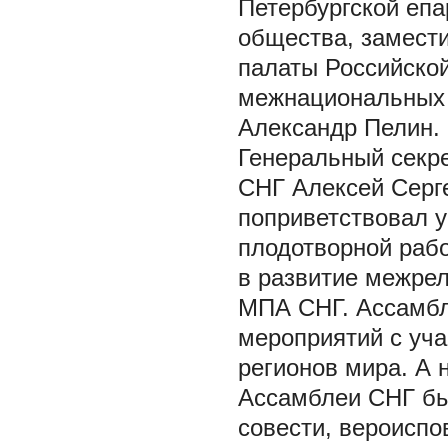
Петербургской еп
общества, замест
палаты Российско
межнациональных 
Александр Пелин.
Генеральный секр
СНГ Алексей Серг
поприветствовал 
плодотворной рабо
в развитие межрел
МПА СНГ. Ассамбл
мероприятий с уча
регионов мира. А
Ассамблеи СНГ бы
совести, вероиспо