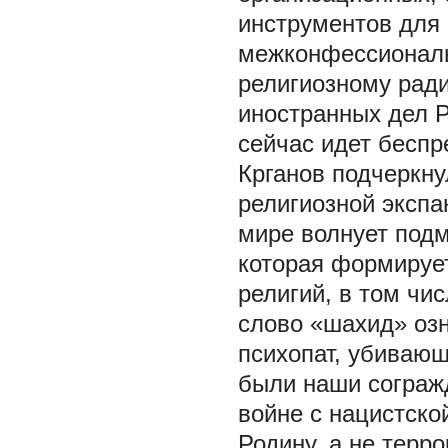
инструментов для
межконфессиональ
религиозному рад
иностранных дел 
сейчас идет бесп
Крганов подчеркну
религиозной экспа
мире волнует подм
которая формирует
религий, в том чи
слово «шахид» озн
психопат, убиваю
были наши сограж
войне с нацистско
Родину, а не терр