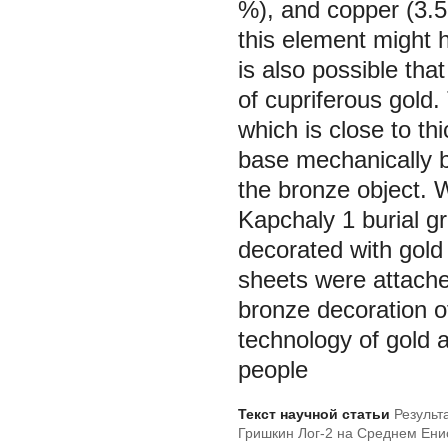
%), and copper (3.5
this element might h
is also possible tha
of cupriferous gold
which is close to thi
base mechanically by
the bronze object. W
Kapchaly 1 burial g
decorated with gold 
sheets were attached
bronze decoration 
technology of gold
people
Текст научной статьи
Результ
Гришкин Лог-2 на Среднем Ени