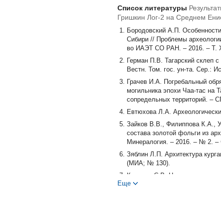
Список литературы
Результат
Гришкин Лог-2 на Среднем Ени
Бородовский А.П. Особенности
Сибири // Проблемы археологи
во ИАЭТ СО РАН. – 2016. – Т. X
Герман П.В. Тагарский склеп с
Вестн. Том. гос. ун-та. Сер.: И
Грачев И.А. Погребальный обр
могильника эпохи Чаа-тас на Т
сопредельных территорий. – СП
Евтюхова Л.А. Археологические
Зайков В.В., Филиппова К.А., 
состава золотой фольги из ар
Минералогия. – 2016. – № 2. – 
Зяблин Л.П. Архитектура курган
(МИА; № 130).
Киселев С.В. Некоторые резуль
Еще
С. 247–250.
Кызласов Л.Р. Чаатасы Хакасии
Марсадолов Л.С., Хаврин С.В.,
социальный индикатор // Теори