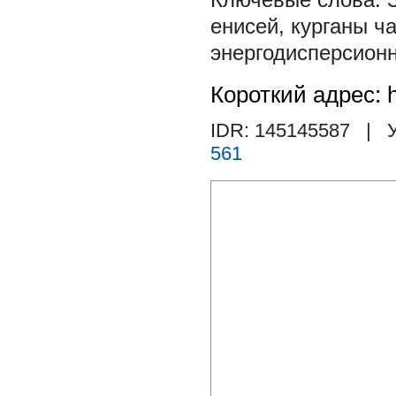
енисей
,
курганы ч
энергодисперсион
Короткий адрес: h
IDR: 145145587
| У
561