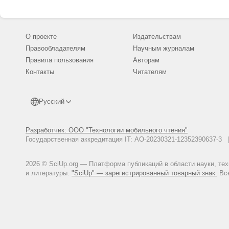
– № 2 (8). – С. 129–141.
Пунишко О.А., Евдокимов А.В.
исследований // Изв. Сибирско
О проекте
Издательствам
№ 1 (34). – С. 77–80.
Правообладателям
Научным журналам
Тишкин А.А. Изучение золоты
материалам древних и среднев
Правила пользования
Авторам
культуры Монголии, Байкальской
Контакты
Читателям
Тишкин А.А., Зайков В.В., Хво
проблема поиска древних исто
– Барнаул: Изд-во Алт. гос. ун-
Русский
Хаврин С.В. О составе сплава 
археологии в исследованиях и
Разработчик: ООО "Технологии мобильного чтения"
328 с.
Государственная аккредитация IT: АО-20230321-12352390637-
2026 © SciUp.org — Платформа публикаций в области науки, те
и литературы.
"SciUp" — зарегистрированный товарный знак.
Все