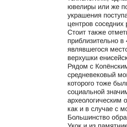
ювелиры или же п
украшения поступ
центров соседних 
Стоит также отмет
приблизительно в 
являвшегося мест
верхушки енисейски
Рядом с Копёнски
средневековый мог
которого тоже бы
социальной значим
археологическим о
как и в случае с м
Большинство образ
Укок и из памятни