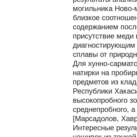
могильника Ново-
близкое соотношен
содержанием посл
присутствие меди 
диагностирующим 
сплавы от природно
Для хунно-сармат
натирки на проби
предметов из клад
Республики Хакаси
высокопробного зо
среднепробного, а
[Марсадолов, Хаври
Интересные резул
нашивок из тонкой