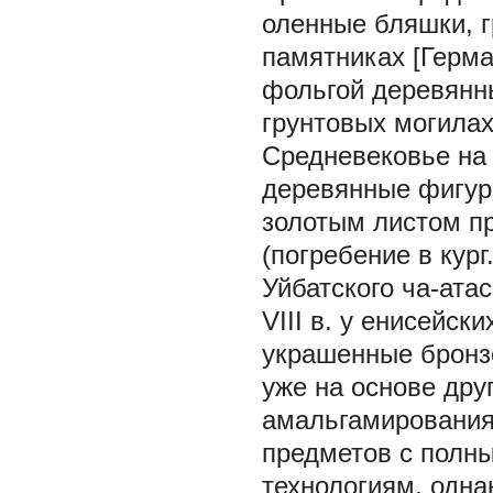
оленные бляшки, г
памятниках [Герман
фольгой деревянн
грунтовых могилах
Средневековье на 
деревянные фигур
золотым листом п
(погребение в кург
Уйбатского ча-атас
VIII в. у енисейск
украшенные бронз
уже на основе дру
амальгамирования
предметов с полн
технологиям, одна