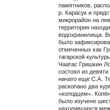
памятников, распо
р. Карасук и пред
микрорайон на ле
территория находи
водохранилища. В
было зафиксирова
отмеченных как Гр
тагарской культур
Чаатас Гришкин Ло
состоял из девяти
начато еще С.А. Т
раскопано два кур
«колодцем». Копён
было изучено шест
находившихся меж