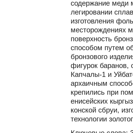
содержание меди 
легировании сплав
изготовления фоль
месторождениях ме
поверхность брон
способом путем о
бронзового издели
фигурок баранов,
Капчалы-1 и Уйбат
архаичным способ
крепились при помо
енисейских кыргы
конской сбруи, из
технологии золото