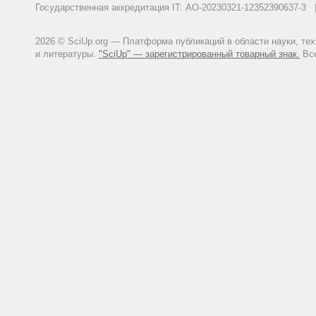
Государственная аккредитация IT: АО-20230321-12352390637-
2026 © SciUp.org — Платформа публикаций в области науки, те
и литературы.
"SciUp" — зарегистрированный товарный знак.
Все