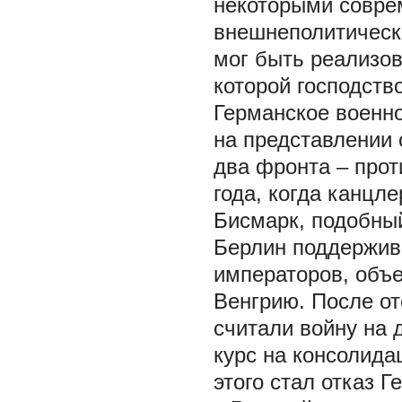
некоторыми совре
внешнеполитическо
мог быть реализов
которой господств
Германское военн
на представлении 
два фронта – прот
года, когда канцл
Бисмарк, подобны
Берлин поддержив
императоров, объ
Венгрию. После от
считали войну на 
курс на консолид
этого стал отказ 