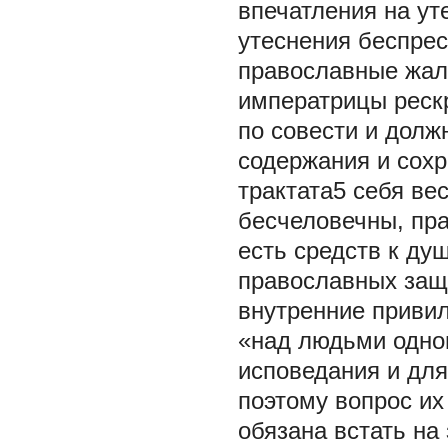
впечатления на ут
утеснения беспре
православные жалу
императрицы реск
по совести и долж
содержания и сохр
трактата5 себя ве
бесчеловечны, пр
есть средств к ду
православных защ
внутренние привил
«над людьми одного
исповедания и для
поэтому вопрос их
обязана встать на