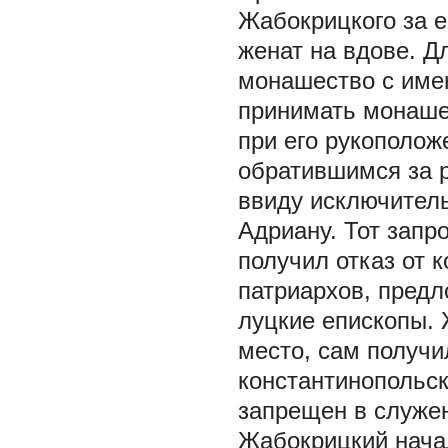
Жабокрицкого за е
женат на вдове. Д
монашество с имен
принимать монаше
при его рукополож
обратившимся за 
ввиду исключитель
Адриану. Тот запр
получил отказ от 
патриархов, предл
луцкие епископы. 
место, сам получи
константинопольск
запрещен в служе
Жабокрицкий начал