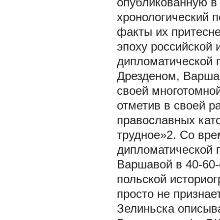
опубликованную в 
хронологический 
факты их притесне
эпоху российской
дипломатической 
Дрезденом, Варша
своей многотомно
отметив в своей р
православных кат
трудное»2. Со вре
дипломатической 
Варшавой в 40-60-е
польской историо
просто не признае
Зелиньска описыва