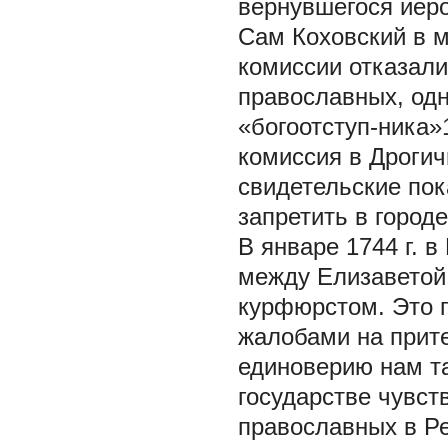
вернувшегося иеро
Сам Коховский в 
комиссии отказали
православных, одн
«богоотступ-ника»
комиссия в Дроги
свидетельские по
запретить в город
В январе 1744 г. 
между Елизаветой 
курфюрстом. Это 
жалобами на прите
единоверию нам та
государстве чувс
православных в Ре