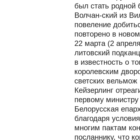
был стать родной
Волчан-ский из Ви
повеление добитьс
повторено в новом
22 марта (2 апреля
литовский подканц
в известность о т
королевским дворо
светских вельмож 
Кейзерлинг отреаг
первому министру 
Белорусская епар
благодаря условия
многим пактам кон
посланнику, что к