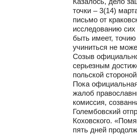
Казалось, дело за
точки – 3(14) мар
письмо от краковск
исследованию сих
быть имеет, точи
учиниться не може
Созыв официально
серьезным достиж
польской стороно
Пока официальная
жалоб православн
комиссия, созванн
Голембовский отп
Коховского. «Помя
пять дней продолж