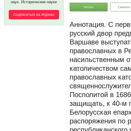
наук. Исторические науки
Читать
Скачать
Подписаться на Журнал
С перв
русский двор пре
Варшаве выступат
православных в Р
насильственным о
католичеством са
православных кат
священнослужител
Посполитой в 1686
защищать, к 40-м г
Белорусская епарх
распоряжения по р
республиканского 