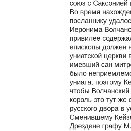
союз с Саксонией 
Во время нахожден
посланнику удалос
Иеронима Волчанс
привилее содержал
епископы должен 
униатской церкви
имевший сан митро
было неприемлемо
униата, поэтому К
чтобы Волчанский 
король это тут же
русского двора в 
Сменившему Кейзе
Дрездене графу М