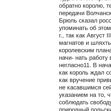
обратно королю, т
передачи Волчанс
Брюль сказал росс
упоминать об этом
г., так как Август
магнатов и шляхты
королевским план
начи- нать работу
негласно11. В нача
как король ждал с
как вручение при
не касавшимся се
указанием на то, 
соблюдать свобод
природный польски