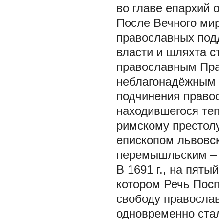
во главе епархий 
После Вечного мир
православных под
власти и шляхта с
православным Пра
неблагонадёжным 
подчинения правос
находившегося теп
римскому престолу
епископом львовс
перемышльским – 
В 1691 г., на пяты
котором Речь Пос
свободу правосла
одновременно стал