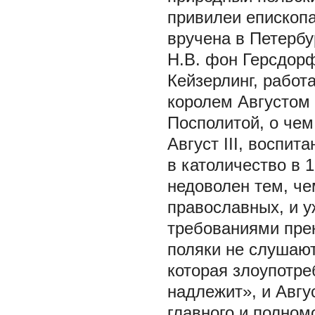
привилеи епископ
вручена в Петербу
Н.В. фон Герсдорф
Кейзерлинг, работ
королем Августом 
Посполитой, о чем
Август III, воспи
в католичество в 1
недоволен тем, че
православных, и у
требованиями прек
поляки не слушают
которая злоупотре
надлежит», и Авгус
главного и полном