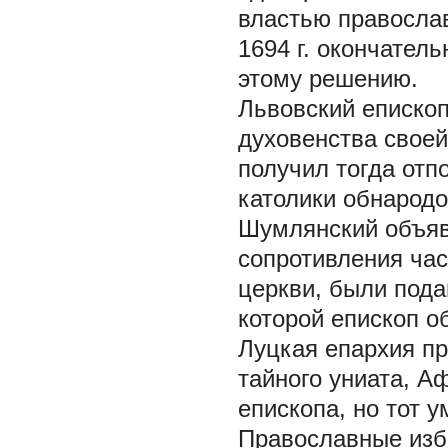
властью правосла
1694 г. окончател
этому решению.
Львовский епископ
духовенства своей
получил тогда отпо
католики обнародо
Шумлянский объяв
сопротивления час
церкви, были пода
которой епископ о
Луцкая епархия п
тайного униата, А
епископа, но тот у
Православные изб