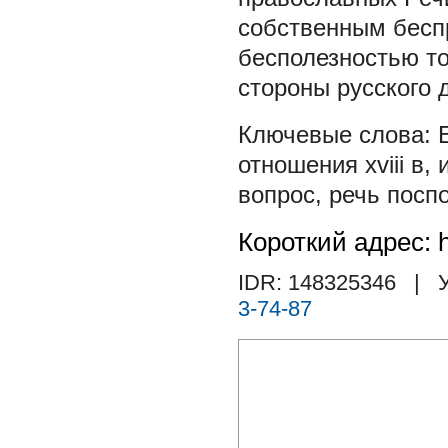
собственным бесп
бесполезностью т
стороны русского 
отношения xviii в
,
вопрос
,
речь посп
Короткий адрес: h
IDR: 148325346
| У
3-74-87