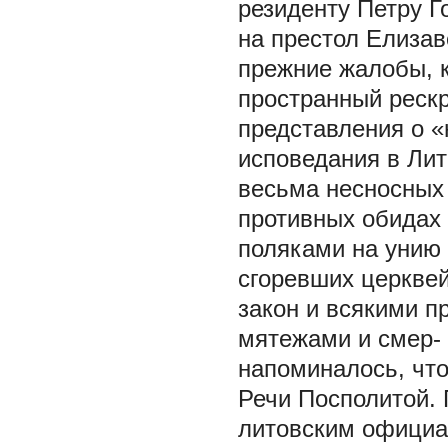
резиденту Петру 
на престол Елизав
прежние жалобы, к
пространный рескр
представления о «
исповедания в Лит
весьма несносных 
противных обидах 
поляками на унию
сгоревших церкве
закон и всякими п
мятежами и смер- 
напоминалось, что
Речи Посполитой.
литовским официа