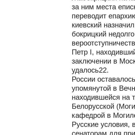
за ним места еписк
переводит епархию
киевский назначил
бокрицкий недолго 
вероотступничеств
Петр I, находивши
заключении в Моск
удалось22.
России оставалось
упомянутой в Вечн
находившейся на т
Белорусской (Моги
кафедрой в Могил
Русские условия, 
сенаторам для при