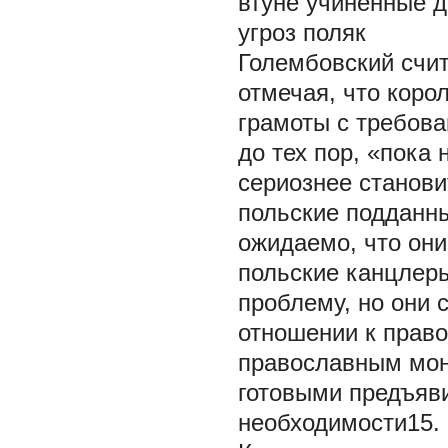
втуне учиненные д
угроз поляк
Голембовский счит
отмечая, что коро
грамоты с требов
до тех пор, «пока 
сериознее станови
польские подданны
ожидаемо, что они
польские канцлеры
проблему, но они 
отношении к прав
православным мон
готовыми предъяви
необходимости15.