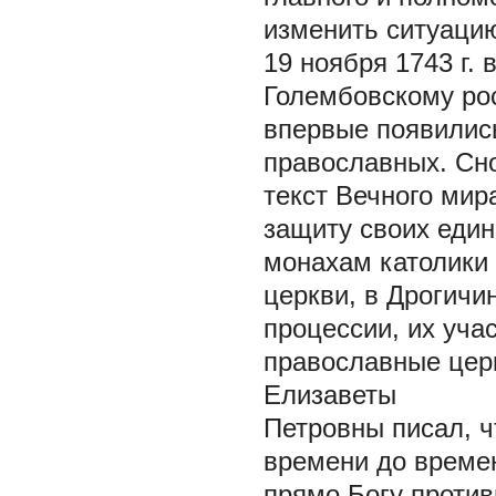
изменить ситуаци
19 ноября 1743 г.
Голембовскому ро
впервые появилис
православных. Сно
текст Вечного мир
защиту своих еди
монахам католики 
церкви, в Дрогичи
процессии, их уча
православные церк
Елизаветы
Петровны писал, ч
времени до време
прямо Богу проти