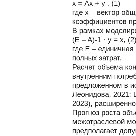
x = Аx + y , (1)
где x – вектор об
коэффициентов пря
В рамках моделир
(E – A)-1 · y = x, (2
где Е – единичная
полных затрат.
Расчет объема кон
внутренним потреб
предложенном в ис
Леонидова, 2021; L
2023), расширенно
Прогноз роста объ
межотраслевой мо
предполагает допу