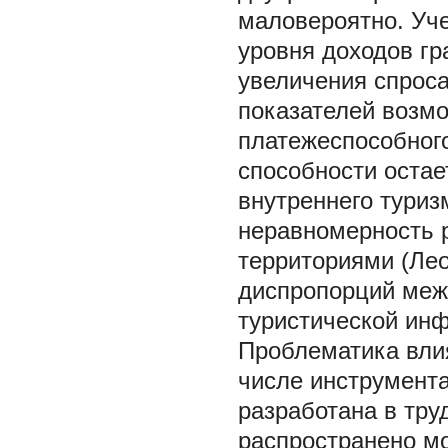
маловероятно. Уче
уровня доходов гр
увеличения спроса
показателей возмо
платежеспособног
способности оста
внутреннего туризм
неравномерность 
территориями (Лео
диспропорций меж
туристической инф
Проблематика влия
числе инструмента
разработана в тру
распространено м