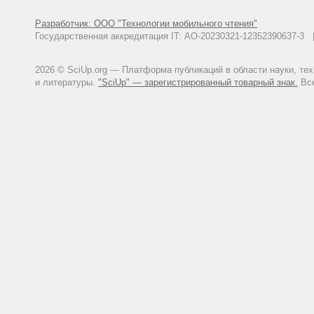
Разработчик: ООО "Технологии мобильного чтения"
Государственная аккредитация IT: АО-20230321-12352390637-
2026 © SciUp.org — Платформа публикаций в области науки, те
и литературы.
"SciUp" — зарегистрированный товарный знак.
Все