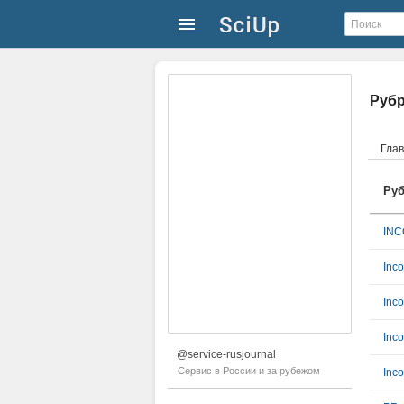
Руб
Гла
Руб
INC
Inco
Inc
Inco
@service-rusjournal
Сервис в России и за рубежом
Inc