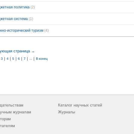
жетная политика
(2)
жетная система
(1)
нно-исторический туризм
(4)
ующая страница →
|
|
|
|
|
|
|
3
4
5
6
7
...
В конец
дательствам
Каталог научных статей
учным журналам
Журналы
торам
тателям