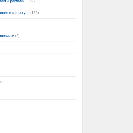
PR в туризме и сервисе: проблемы, технологии, перспективы. Лингвистические аспекты рекламной деятельности.
(9)
Актуальные вопросы государственного, муниципального и корпоративного управления в сфере услуг
(136)
кономики
(3)
4)