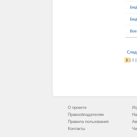
Бюд
Бюд
Вое
След
|
1
2
О проекте
Из
Правообладателям
На
Правила пользования
Ав
Контакты
Чи