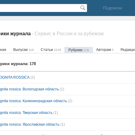
Подписки
рики журнала
- Сервис в России и за рубежом
вная
Выпуски
Статьи
Авторам
Редакц
Рубрики
119
2226
5
178
рики журнала: 178
OGNITA ROSSICA
(2)
gnita rossica: Вологодская область
(1)
ognita rossica: Калининградская область
(2)
gnita rossica: Тверская область
(1)
ognita rossica: Ярославская область
(1)