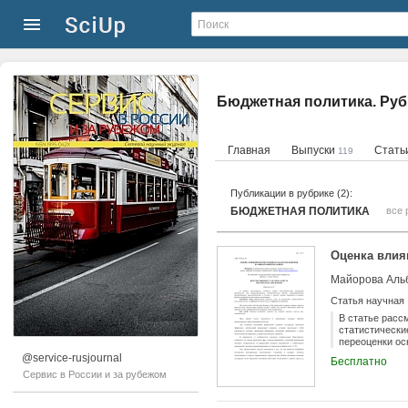
Бюджетная политика. Руб
Главная
Выпуски
Стать
119
Публикации в рубрике (2):
БЮДЖЕТНАЯ ПОЛИТИКА
все 
Оценка влия
Майорова Аль
Статья научная
В статье расс
статистически
переоценки ос
@service-rusjournal
Бесплатно
Сервис в России и за рубежом