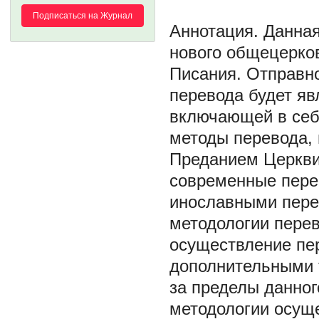
Подписаться на Журнал
Данная
нового общецерко
Писания. Отправн
перевода будет яв
включающей в себ
методы перевода,
Преданием Церкви
современные пере
инославными пере
методологии перево
осуществление пер
дополнительными 
за пределы данног
методологии осуще