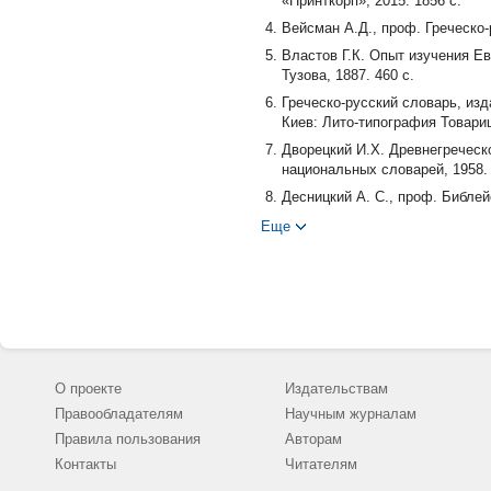
«Принткорп», 2015. 1856 с.
Вейсман А.Д., проф. Греческо-
Властов Г.К. Опыт изучения Ев
Тузова, 1887. 460 с.
Греческо-русский словарь, из
Киев: Лито-типография Товарищ
Дворецкий И.Х. Древнегреческо
национальных словарей, 1958. 
Десницкий А. С., проф. Библе
России, стран СНГ и Балтии. М
Еще
2003. 426 с.
Десницкий А. С., проф. Соврем
с.
Игнатий (Брянчанинов), свт. Д
Паломник, 2002. 783 с.
Иоанн Златоуст, свт. Беседы н
Иоанн Кронштадтский, прав. Н
О проекте
Издательствам
Издательство «Локид-Пресс», 2
Правообладателям
Научным журналам
Кассиан (Безобразов), еп. Вод
Правила пользования
Авторам
Мень А, прот. Читая Апокалип
Контакты
Читателям
с Богом», 2011. 255 с.