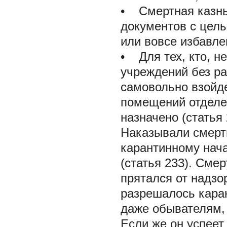
• Смертная казнь
документов с цел
или вовсе избавле
• Для тех, кто, н
учреждений без ра
самовольно взойде
помещений отделен
назначено (статья 
Наказывали смерть
карантинному нач
(статья 233). Смер
прятался от надзо
разрешалось каран
даже обывателям, 
Если же он успеет