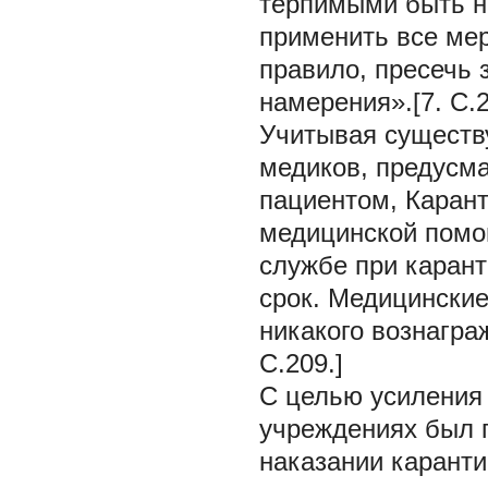
терпимыми быть не
применить все мер
правило, пресечь
намерения».[7. С.2
Учитывая существ
медиков, предусм
пациентом, Каран
медицинской помощ
службе при карант
срок. Медицинские
никакого вознагра
С.209.]
С целью усиления
учреждениях был 
наказании каранти