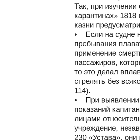
Так, при изучении
карантинах» 1818 
казни предусматр
• Если на судне 
пребывания плават
применение смертн
пассажиров, котор
то это делал впла
стрелять без всяк
114).
• При выявлении 
показаний капита
лицами относител
учреждение, неза
230 «Устава», они