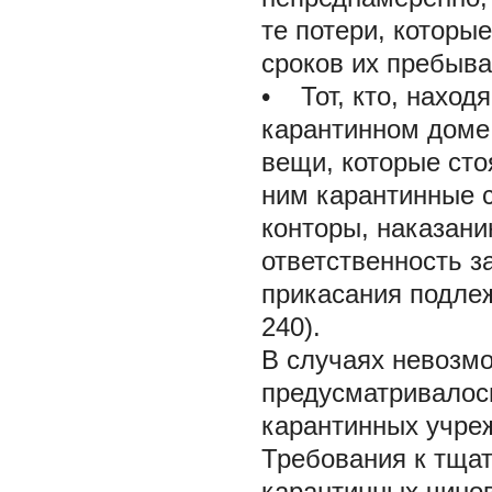
те потери, которы
сроков их пребыва
• Тот, кто, наход
карантинном доме
вещи, которые сто
ним карантинные с
конторы, наказани
ответственность з
прикасания подлеж
240).
В случаях невозм
предусматривалос
карантинных учре
Требования к тща
карантинных чино