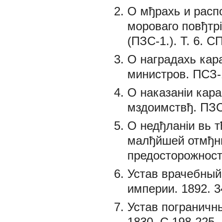
О мђрахь и расп
мороваго повђтрi
(ПЗС-1.). Т. 6. С
О наградахь кар
министров. ПСЗ-1
О наказанiи кар
мздоимствђ. ПЗС-
О недђланiи вь т
малђйшей отмђны
предосторожностя
Устав врачебный.
империи. 1892. 3
Устав пограничны
1830. С.198-225.