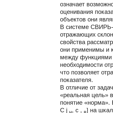
означает возможн
оценивания показа
объектов они явл
В системе СВИРЬ-
отражающих склонн
свойства рассматр
они применимы и 
между функциями 
необходимости отр
что позволяет отр
показателя.
В отличие от зада
«реальная цель» 
понятие «норма». 
C
j
,
с
,
] на шка
н
в