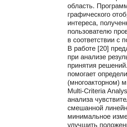
область. Програм
графического ото
интереса, получен
пользователю про
в соответствии с 
В работе [20] пре
при анализе резул
принятия решений.
помогает определи
(многоакторном) м
Multi-Criteria Ana
анализа чувствите
смешанной линейно
минимальное изме
улучшить положен