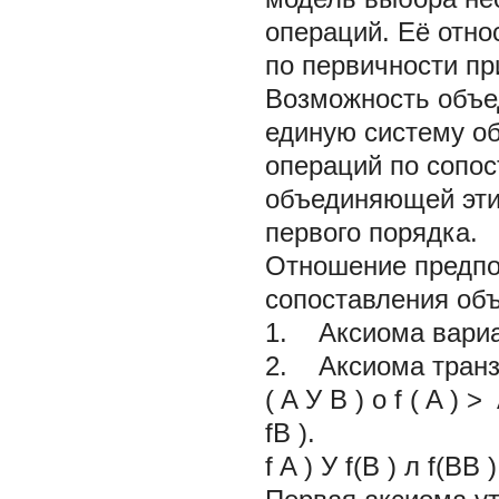
операций. Её отно
по первичности п
Возможность объе
единую систему о
операций по
сопо
объединяющей эти
первого порядка.
Отношение предпо
сопоставления объе
1. Аксиома
вари
2. Аксиома
тран
(
A
У
B
)
о
f
(
A
) >
fB
).
f A
)
У
f(B
)
л
f(BB