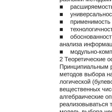
■
расширяемость 
■
универсальност
■
применимость 
■
технологичност
■
обоснованность 
анализа информац
■
модульно-комп
2 Теоретические 
Принципиальным р
методов выбора н
логической (булев
вещественных чисе
алгебраические о
реализовываться т
модель выбора не