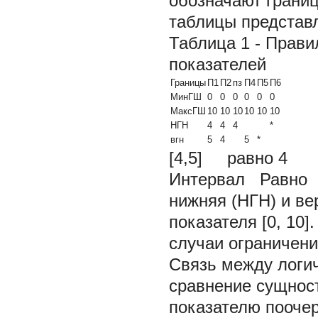
обозначают границ
таблицы представ
Таблица 1 - Прави
показателей
Границы
П1
П2
пз
П4
П5
П6
МинГШ
0
0
0
0
0
0
МаксГШ
10
10
10
10
10
10
НГН
4
4
4
*
вгн
5
4
5
*
[4,5] равно
Интервал Равно
нижняя (НГН) и ве
показателя [0, 10]
случаи ограничени
Связь между логи
сравнение сущнос
показателю поочер