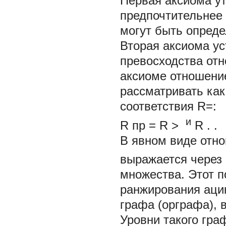
Первая аксиома ут
предпочтительнее 
могут быть опреде
Вторая аксиома ус
превосходства отн
аксиоме отношени
рассматривать как
соответствия R=:
и
R
пр
=
R
>
R
.
.
В явном виде отн
выражается через
множества. Этот 
ранжирования ацик
графа (орграфа),
Уровни такого гр