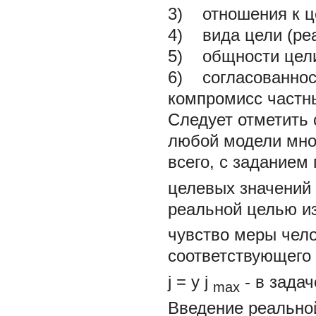
3) отношения к ц
4) вида цели
(ре
5) общности цели
6) согласованност
компромисс частн
Следует отметить
любой модели мно
всего, с заданием
целевых значений
реальной целью
и
чувство меры чело
соответствующего
j
=
y
j
- в зада
max
Введение реально