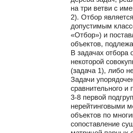
на три ветви с им
2). Отбор являетс
допустимым класс
«Отбор») и постав
объектов, подлежа
В задачах отбора
некоторой совокуп
(задача 1), либо 
Задачи упорядочен
сравнительного и 
3-8 первой подгру
нерейтинговыми м
объектов по мног
сопоставление су
матрицей парных 