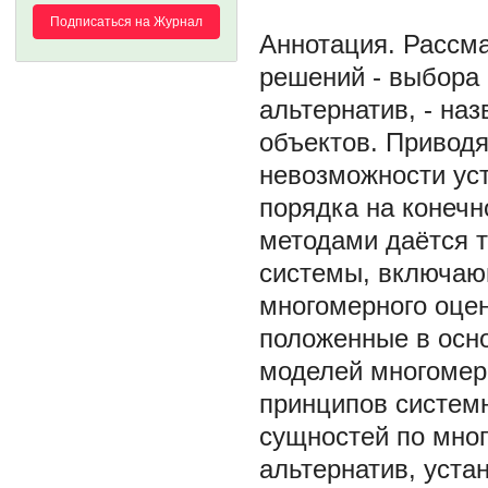
Подписаться на Журнал
Рассма
решений - выбора
альтернатив, - на
объектов. Приводя
невозможности уст
порядка на конеч
методами даётся 
системы, включаю
многомерного оце
положенные в осно
моделей многомер
принципов систем
сущностей по мно
альтернатив, уст