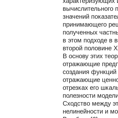
характеризующих их
вычислительного 
значений показате
принимающего ре
полученных частны
в этом подходе в 
второй половине XX
В основу этих тео
отражающие предп
создания функций
отражающие ценно
отрезках его шкал
полезности моделир
Сходство между э
нелинейности и мо