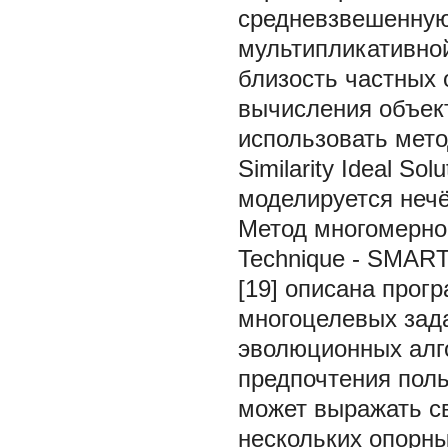
средневзвешенну
мультипликативно
близость частных 
вычисления объек
использовать мет
Similarity Ideal Solu
моделируется неч
Метод многомерног
Technique - SMAR
[19] описана про
многоцелевых зад
эволюционных алго
предпочтения поль
может выражать с
нескольких опорн