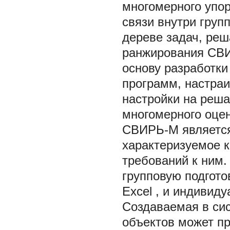
многомерного упор
связи внутри груп
дереве задач, ре
ранжирования СВИ
основу разработки
программ, настра
настройки на реш
многомерного оце
СВИРЬ-М является
характеризуемое к
требований к ним.
групповую подгот
Excel , и индивид
Создаваемая в си
объектов может п