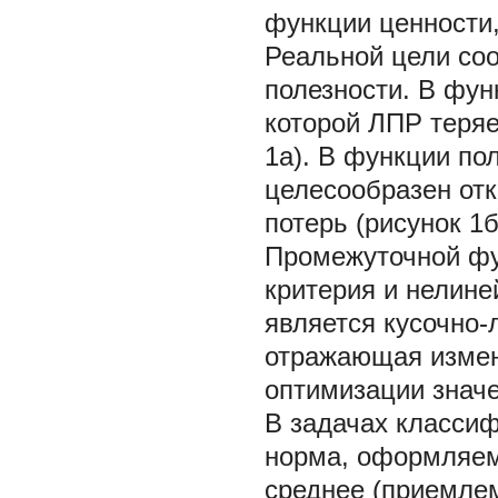
функции ценности,
Реальной цели соо
полезности. В фун
которой ЛПР теряе
1а). В функции пол
целесообразен
от
потерь (рисунок 1б
Промежуточной ф
критерия и нелин
является кусочно-
отражающая измен
оптимизации значе
В задачах класси
норма, оформляема
среднее (приемлем