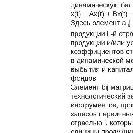
динамическую бал
x(t)
=
Ax(t)
+
Bx(t)
Здесь элемент
a
j
i
продукции
i
-й отр
продукции и/или у
коэффициентов ст
в динамической м
выбытия и капита
фондов
Элемент bij матри
технологический з
инструментов, пр
запасов первичны
отраслью i, котор
единицы продукци