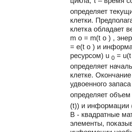
цикла,
τ
– время с
определяет текущ
клетки. Предполаг
клетка обладает 
m
o
= m(t
o
)
, эне
= e(t
o
)
и информ
ресурсом)
u
= u(t
0
определяет начал
клетке. Окончание
удвоенного запас
определяет объем
(t))
и информации
B
- квадратные м
элементы, показы