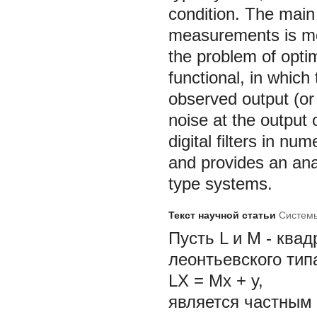
condition. The main 
measurements is mod
the problem of optim
functional, in whic
observed output (or
noise at the output
digital filters in nu
and provides an ana
type systems.
Текст научной статьи
Системы
Пусть
L
и
M
-
квад
леонтьевского тип
LX = Mx
+
у,
является частным