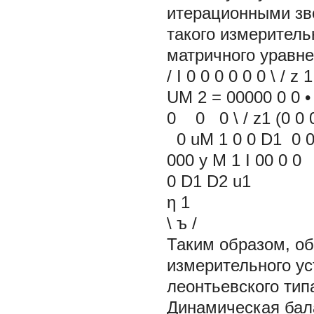
итерационными зв
такого измеритель
матричного уравн
/ I 0 0 0 0 0 0 \ / z
UM 2 = 00000 0 0 
0 0 0 \ / z1 (0 0
0 uM 1 0 0 D1 0 0
000 y M 1 I 00 0 0 0
0 D1 D2 u1
η
1
\ ъ /
Таким образом, о
измерительного ус
леонтьевского типа
Динамическая бал