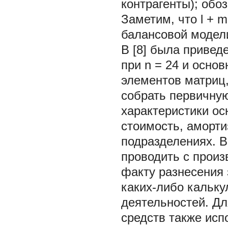
контрагенты); обо
Заметим, что
l
+
m
балансовой модел
В [8] была привед
при
n
= 24
и основ
элементов матриц
собрать первичну
характеристики ос
стоимость, аморти
подразделениях. В
проводить с произ
факту разнесения 
каких-либо кальку
деятельностей. Дл
средств также исп