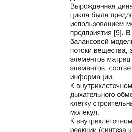
Вырожденная дина
цикла была предло
использованием м
предприятия [9]. 
балансовой модели
потоки вещества, 
элементов матриц 
элементов, соотве
информации.
К внутриклеточном
дыхательного обме
клетку строительн
молекул.
К внутриклеточном
реакции (синтеза 