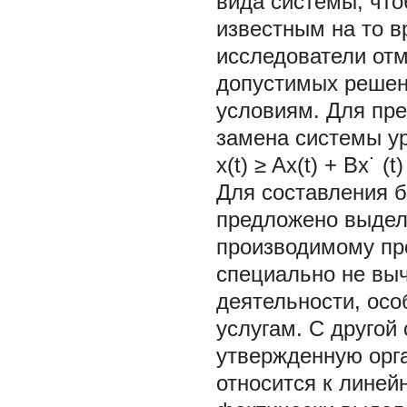
вида системы, чт
известным на то 
исследователи отм
допустимых решен
условиям. Для пре
замена системы у
x(t)
≥
Ax(t) + Bx˙ (t)
Для составления б
предложено выдел
производимому про
специально не вы
деятельности, осо
услугам. С другой
утвержденную орга
относится к линей