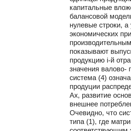
капитальные вложен
балансовой модели
нулевые строки, а
экономических при
производительными
показывают выпуск
продукцию i-й отра
значения валово- г
система (4) означ
продуции распреде
Ax, развитие осно
внешнее потреблен
Очевидно, что сис
типа (1), где матр
соответствующим 