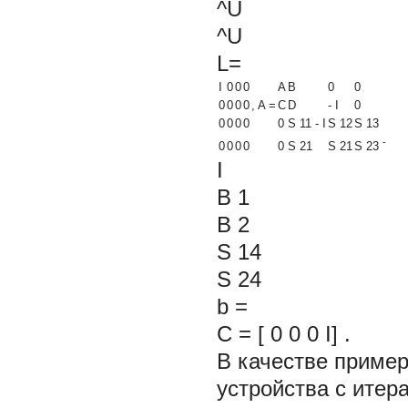
^U
^U
L=
I
0
0
0
A
B
0
0
0
0
0
0
, A
=
C
D
-
I
0
0
0
0
0
0
S
11
-
I
S
12
S
13
-
0
0
0
0
0
S
21
S
21
S
23
I
B
1
B
2
S
14
S
24
b
=
C
= [ 0 0 0
I] .
В качестве приме
устройства с итер