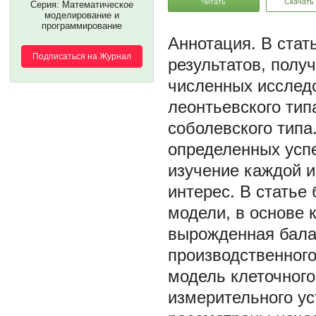
Читать
Скачать
Серия: Математическое
моделирование и
программирование
В стат
Подписаться на Журнал
результатов, полу
численных исслед
леонтьевского тип
соболевского тип
определенных успе
изучение каждой 
интерес. В статье
модели, в основе 
вырожденная бала
производственног
модель клеточного
измерительного ус