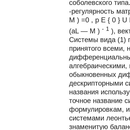
соболевского тип
-регулярность ма
M
) =0
,
p
Е
{
0
} U
-
1
(aL
—
M
)
), ве
Системы вида (1) п
принятого всеми, н
дифференциальным
алгебраическими,
обыкновенных диф
дескрипторными си
названия использую
точное название с
формулировкам, и 
системами леонтье
знаменитую балан