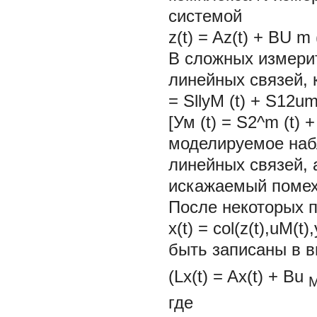
системой
z(t) = Az(t) +
BU
m
В сложных измери
линейных связей, 
= SllyM (t) + S12um
[Ум (t) = S2^m (t) 
моделируемое набл
линейных связей, 
искажаемый поме
После некоторых 
x(t) = col(z(t),uM(t
быть записаны в в
(Lx(t) = Ax(t)
+
Bu
где