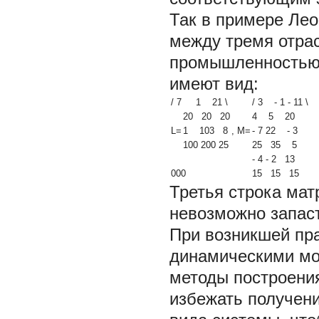
Так в примере Лео
между тремя отрас
промышленностью
имеют вид:
/ 7 1 21 \
/ 3
-
1
-
11 \
20 20 20
4 5 20
L=
1 103 8
, M=
-
7 22
-
3
100 200 25
25 35 5
-
4
-
2 13
000
15 15 15
Третья строка ма
невозможно запас
При возникшей пр
динамическими мод
методы построения
избежать получени