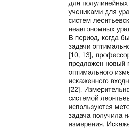
для полулинейных 
учениками для ура
систем леонтьевск
неавтономных урав
В период, когда б
задачи оптимально
[10, 13], професс
предложен новый 
оптимального изм
искаженного входн
[22]. Измерительн
системой леонтьев
используются мето
задача получила н
измерения. Искаж