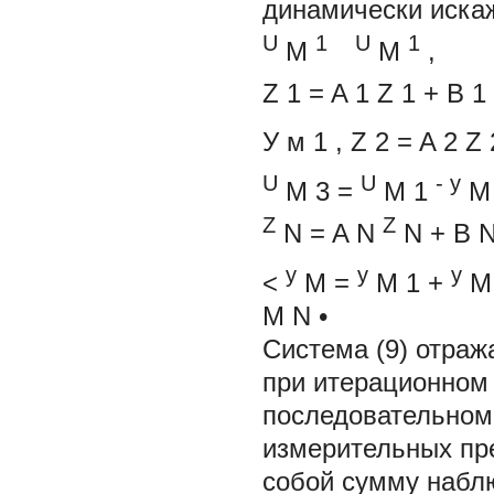
динамически иска
U
1
U
1
M
M
,
Z
1
= A
1
Z
1
+
B
1
У
м
1
,
Z
2
=
A
2
Z
U
U
-
y
M
3
=
M
1
Z
Z
N
= A
N
N
+
B
y
y
y
<
M
=
M
1
+
M
M
N
•
Система (9) отраж
при итерационном 
последовательном
измерительных пр
собой сумму набл