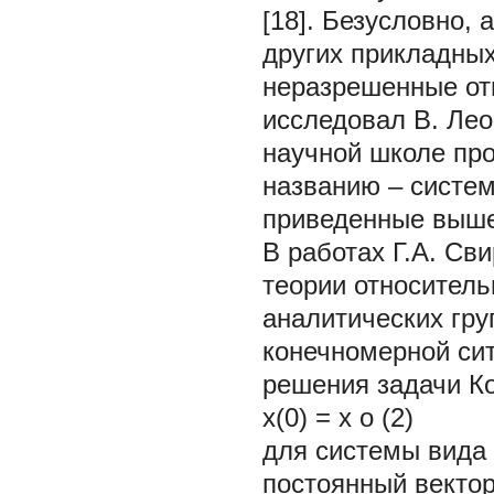
[18]. Безусловно,
других прикладных
неразрешенные от
исследовал В. Лео
научной школе про
названию – систем
приведенные выше
В работах Г.А. Св
теории относител
аналитических гру
конечномерной сит
решения задачи К
x(0) = x
o
(2)
для системы вида 
постоянный вектор