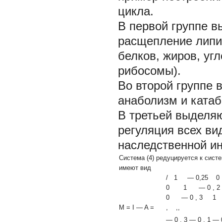
цикла.
В первой группе 
расщепление липид
белков, жиров, уг
рибосомы).
Во второй группе
анаболизм и катаб
В третьей выделя
регуляция всех ви
наследственной и
Система (4) редуцируется к систе
имеют вид
/ 1
—
0,25
0 1
—
0
,
0
—
0
,
3 
M = I
—
A =
, ,,
—
0
,
3
—
0
,
1
—