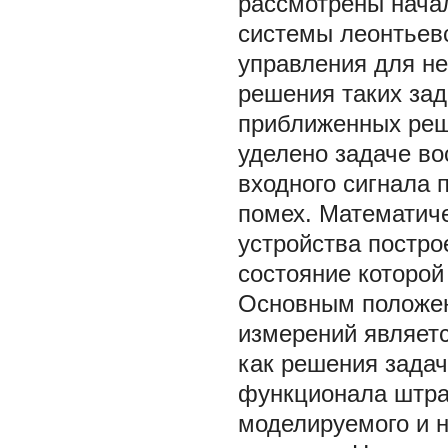
рассмотрены нача
системы леонтьевс
управления для не
решения таких зад
приближенных реш
уделено задаче в
входного сигнала
помех. Математич
устройства постро
состояние которой
Основным положен
измерений являет
как решения зада
функционала штра
моделируемого и 