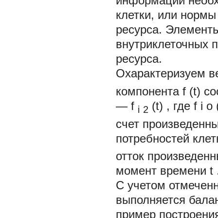
информации необх
клетки, или нормы
ресурса. Элемент
внутриклеточных 
ресурса.
Охарактеризуем в
компонента
f
(t)
со
—
f
(t)
,
где
f
i
o
i
2
счет произведенн
потребностей клет
отток произведенн
момент времени
t
С учетом отмечен
выполняется бала
пример построени