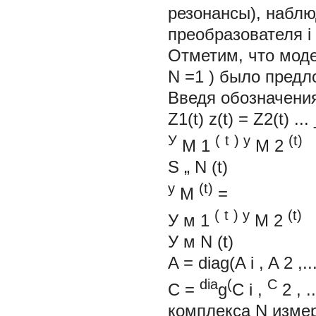
резонансы), наблю
преобразователя i =
Отметим, что моде
N
=1
) было предл
Введя обозначени
Z1(t) z(t) = Z2(t) ...
У
(
t
)
y
(t)
М
1
M
2
S
„
N
(t)
y
(t)
M
=
(
t
)
y
(t)
У
м
1
M
2
У
м
N
(t)
A =
diag(A
i
, A
2
,..
dia
(
C
C =
g
C
i
,
2
,
.
комплекса
N
изме