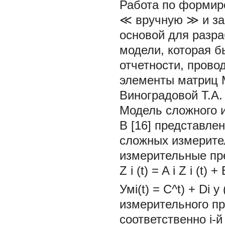
Работа по формир
≪
вручную
≫
и з
основой для разра
модели, которая б
отчетности, прово
элементы матриц
Виноградовой Т.А. 
Модель сложного 
В [16] представл
сложных измерител
измерительные пр
Z
i
(t) = A
i
Z
i
(t)
+
Умi(t) = C^t) + Di y (
измерительного пр
соответственно i-й