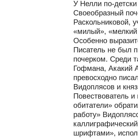
У Нелли по-детски
Своеобразный поч
Раскольниковой, у
«милый», «мелкий 
Особенно выразит
Писатель не был п
почерком. Среди т
Гофмана, Акакий А
превосходно писа
Видоплясов и кня
Повествователь и 
обитатели» обрат
работу» Видоплясо
каллиграфический
шрифтами», испол