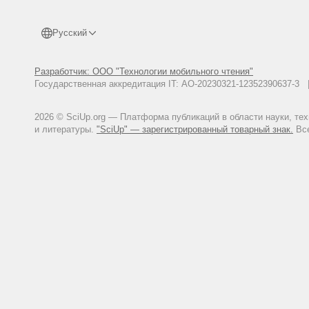
Тарасова Н. А., Кибальник С. 
научного исследования // Неиз
Русский
https://unknown-dostoevsky.ru/fi
EDN:ROBBCN
Тарасова Н. А., Панюкова Т. 
Разработчик: ООО "Технологии мобильного чтения"
Достоевского // Неизвестный До
Государственная аккредитация IT: АО-20230321-12352390637-
dostoevsky.ru/files/redaktor_pd
Тарасова Н. А., Панюкова Т. В
2026 © SciUp.org — Платформа публикаций в области науки, те
Неизвестный Достоевский. 2020.
и литературы.
"SciUp" — зарегистрированный товарный знак.
dostoevsky.ru/files/redaktor_pd
Все
Тихомиров Б. Н. Каллиграфиче
Достоевский. 2022. Т. 9. № 2. 
dostoevsky.ru/files/redaktor_pd
Тихомиров Б. Н. Неучтенный а
// Неизвестный Достоевский. 20
dostoevsky.ru/files/redaktor_p