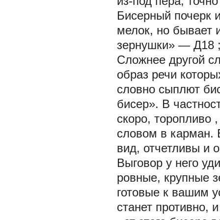
из-под пера, точн
Бисерный почерк из
мелок, но бывает 
зернушки» —
Д18
Сложнее другой сл
образ речи которы
словно сыплют би
бисер». В частнос
скоро, торопливо
словом в карман.
вид, отчетливы и 
Выговор
у него
уди
ровные, крупные з
готовые к вашим у
станет противно, 