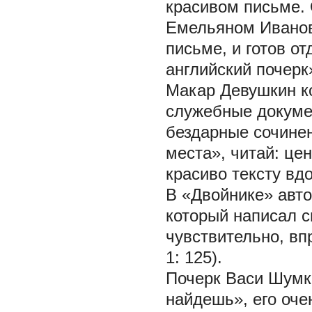
красивом письме. 
Емельяном Иванов
письме, и готов о
английский почерк
Макар Девушкин к
служебные докумен
бездарные сочинен
места», читай: це
красиво тексту вд
В «Двойнике» авто
который написал 
чувствительно, вп
1: 125).
Почерк Васи Шумко
найдешь», его оче