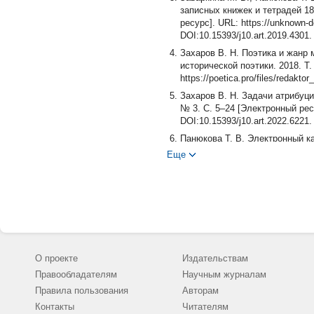
записных книжек и тетрадей 186
ресурс]. URL: https://unknown-d
DOI:10.15393/j10.art.2019.430
Захаров В. Н. Поэтика и жанр 
исторической поэтики. 2018. Т.
https://poetica.pro/files/redak
Захаров В. Н. Задачи атрибуци
№ 3. С. 5–24 [Электронный ресур
DOI:10.15393/j10.art.2022.62
Панюкова Т. В. Электронный ка
2023. Т. 10. № 3. С. 5–25 [Элек
Еще
(20.07.2023). DOI: 10.15393/j10
Тарасова Н. А. Принципы созда
Неизвестный Достоевский. 2022.
dostoevsky.ru/files/redaktor_pd
Тарасова Н. А. Каллиграфия До
57 [Электронный ресурс]. URL: h
DOI:10.15393/j10.art.2023.666
О проекте
Издательствам
Тарасова Н. А., Заваркина М. 
Правообладателям
Научным журналам
информационной базы данных //
Правила пользования
Авторам
https://unknown-dostoevsky.ru/f
YWRIPJ
Контакты
Читателям