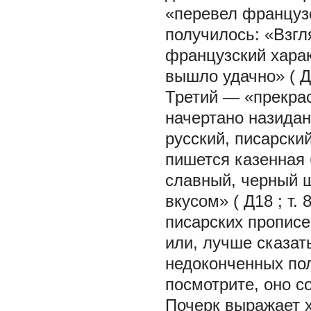
«перевел французс
получилось: «Взгл
французский харак
вышло удачно» (
Д
Третий — «прекра
начертано назидан
русский, писарский
пишется казенная 
славный,
черный
вкусом» (
Д18
; т.
писарских прописе
или, лучше сказать
недоконченных пол
посмотрите, оно с
Почерк выражает х