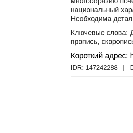
многообразию поче
национальный хара
Необходима детали
пропись
,
скоропис
Короткий адрес: h
IDR: 147242288
| D