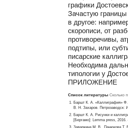
графики Достоевск
Зачастую границы 
в другое: наприме
скорописи, от раз
противоречивы, ат
подтипы, или субт
писарские каллигра
Необходима дальн
типологии у Досто
ПРИЛОЖЕНИЕ
Список литературы
Сколько п
Баршт К. А. «Каллиграфия» Ф. М
В. Н. Захаров. Петрозаводск: И
Баршт К. А. Рисунки и каллигр
[Бергамо]: Lemma press, 2016. 
Заваркина М. В., Панюкова Т. 