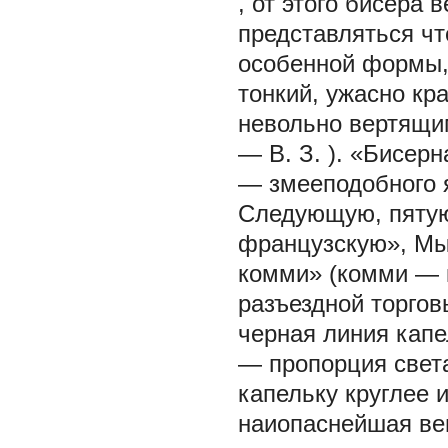
, от этого
бисера в
представляться чт
особенной формы,
тонкий, ужасно кр
невольно вертящи
—
В. З.
). «Бисерн
— змееподобного 
Следующую, пятую
французскую», Мы
комми» (комми — 
разъездной торгов
черная линия капе
— пропорция света
капельку круглее 
наиопаснейшая вещ