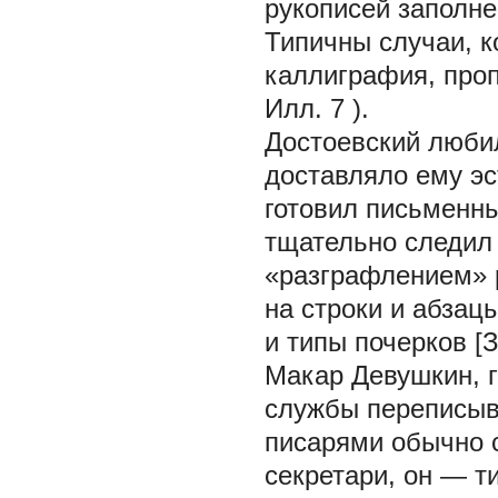
рукописей заполне
Типичны случаи, к
каллиграфия, проп
Илл. 7
).
Достоевский любил
доставляло ему эс
готовил письменны
тщательно следил
«разграфлением» р
на строки и абзац
и типы почерков [З
Макар Девушкин, 
службы переписыв
писарями обычно с
секретари, он — т