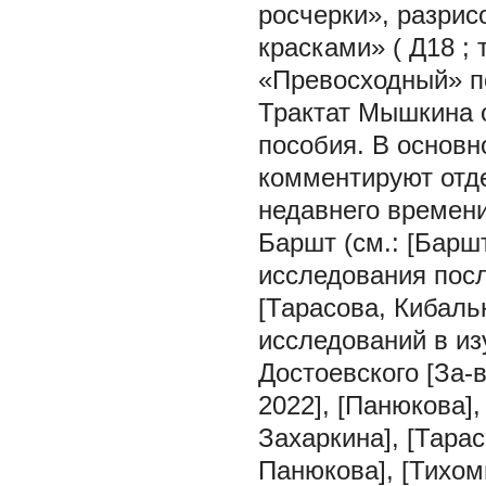
росчерки», разри
красками» (
Д18
; 
«Превосходный» п
Трактат Мышкина 
пособия. В основн
комментируют отде
недавнего времени
Баршт (см.: [Баршт,
исследования пос
[Тарасова, Кибаль
исследований в из
Достоевского [За-в
2022], [Панюкова],
Захаркина], [Тара
Панюкова], [Тихоми