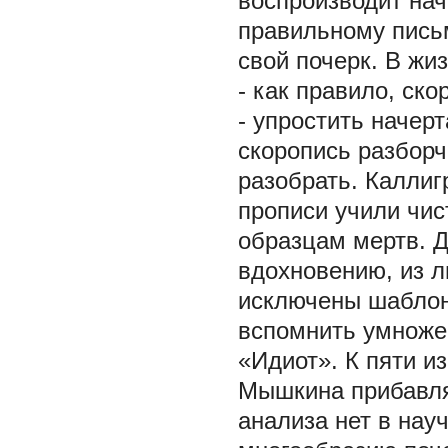
воспроизводит нач
правильному письм
свой почерк. В жи
- как правило, ск
- упростить начер
скоропись разборч
разобрать. Каллиг
прописи учили чис
образцам мертв. Д
вдохновению, из л
исключены шаблоны
вспомнить умнож
«Идиот». К пяти 
Мышкина прибавля
анализа нет в нау