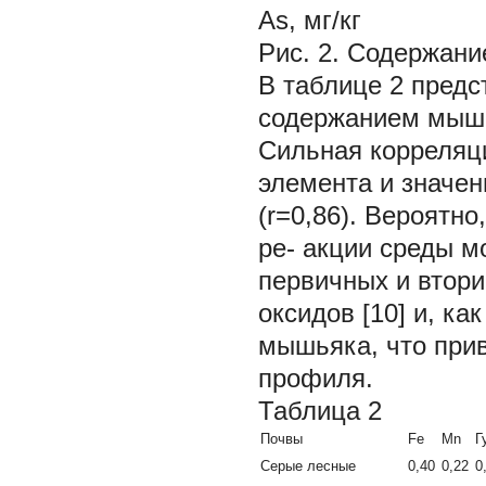
As, мг/кг
Рис. 2. Содержани
В таблице 2 пред
содержанием мышь
Сильная корреляц
элемента и значен
(r=0,86). Вероятно
ре- акции среды м
первичных и втор
оксидов [10] и, ка
мышьяка, что прив
профиля.
Таблица 2
Почвы
Fe
Mn
Г
Серые лесные
0,40
0,22
0