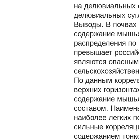
на делювиальных о
делювиальных сугл
Выводы.
В почвах
содержание мышья
распределения по 
превышает россий
являются опасным
сельскохозяйствен
По данным корреля
верхних горизонта
содержание мышья
составом. Наимен
наиболее легких п
сильные корреляц
содержанием тонк