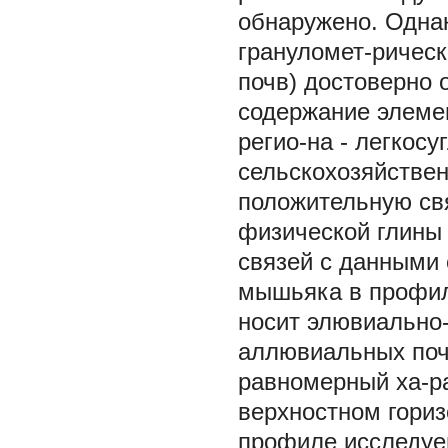
обнаружено. Однак
грануломет-рическ
почв) достоверно 
содержание элемен
регио-на - легкосу
сельскохозяйстве
положительную свя
физической глины (
связей с данными 
мышьяка в профил
носит элювиально
аллювиальных поч
равномерный ха-ра
верхностном горизо
профиле исследуе