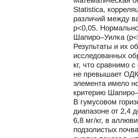
Математическая о
Statistica, корре
различий между в
p<0,05. Нормальн
Шапиро–Уилка (p<0
Результаты и их о
исследованных обр
кг, что сравнимо 
не превышает ОДК 
элемента имело но
критерию Шапиро–
В гумусовом гори
диапазоне от 2,4 д
6,8 мг/кг, в аллюви
подзолистых почвах