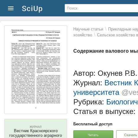
\
Научные статьи
Прикладные нау
\
хозяйство
Сельское хозяйство 
Содержание валового мы
Автор: Окунев Р.В.
Журнал:
Вестник К
университета
@ves
Рубрика:
Биологич
Статья в выпуске:
Бесплатный доступ
ЖУРНАЛ
Вестник Красноярского
Читать
Скачать
государственного аграрного