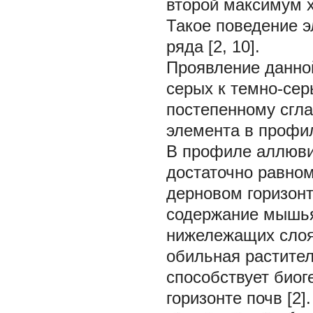
второй максимум 
Такое поведение э
ряда [2, 10].
Проявление данно
серых к темно-сер
постепенному сгл
элемента в профиле
В профиле аллюви
достаточно равном
дерновом горизон
содержание мышья
нижележащих слоях
обильная растител
способствует био
горизонте почв [2].