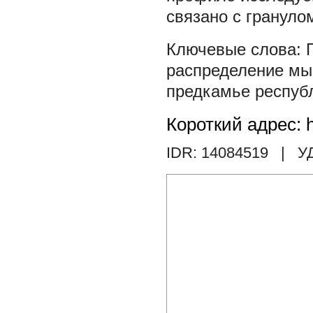
связано с грануло
распределение м
предкамье республ
Короткий адрес: h
IDR: 14084519
| У