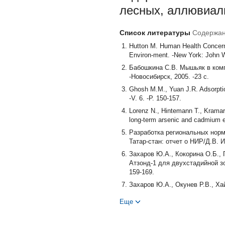
лесных, аллювиал
Список литературы
Содержан
Hutton M. Human Health Concern
Environ-ment. -New York: John W
Бабошкина С.В. Мышьяк в комп
-Новосибирск, 2005. -23 с.
Ghosh M.M., Yuan J.R. Adsorption
-V. 6. -P. 150-157.
Lorenz N., Hintemann T., Kramare
long-term arsenic and cadmium ex
Разработка региональных норм
Татар-стан: отчет о НИР/Д.В. Ив
Захаров Ю.А., Кокорина О.Б.,
Атзонд-1 для двухстадийной зо
159-169.
Захаров Ю.А., Окунев Р.В., Х
для выполнения анализа горны
Еще
материа-лов. -2014. -Т. 80. -№ 2
Аптикаев Р.С. Соединения мыш
03.00.16. -М., 2005. -183 с.