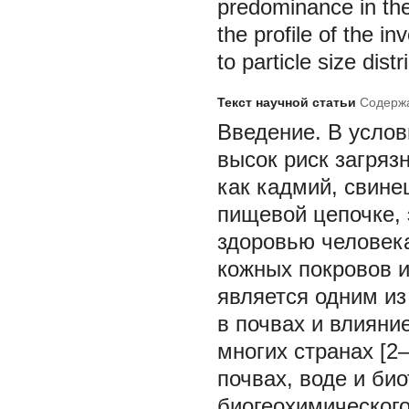
predominance in the 
the profile of the i
to particle size distr
Текст научной статьи
Содержа
Введение.
В услов
высок риск загряз
как кадмий, свине
пищевой цепочке, 
здоровью человек
кожных покровов и
является одним из
в почвах и влияни
многих странах [2
почвах, воде и би
биогеохимическог