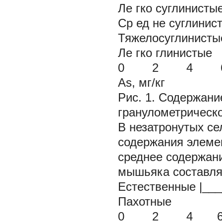
Ле гко суглин
Ср ед не сугл
Тяжелосугли
Ле гко гли
0 2 4 
As, мг/кг
Рис. 1. Содержани
гранулометрическо
В незатронутых се
содержания элемен
среднее содержание
мышьяка составляе
Естественные |___
Пахотные 
0 2 4 6