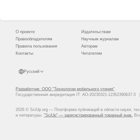
Ориентировочно допустимые ко
химическими свойствами (вало
Гигиенические нормативы. ГН 2
Ковда В.А., Розанова Б.Г. Почво
О проекте
Издательствам
Правообладателям
Научным журналам
Правила пользования
Авторам
Контакты
Читателям
Русский
Разработчик: ООО "Технологии мобильного чтения"
Государственная аккредитация IT: АО-20230321-12352390637-
2026 © SciUp.org — Платформа публикаций в области науки, те
и литературы.
"SciUp" — зарегистрированный товарный знак.
Все