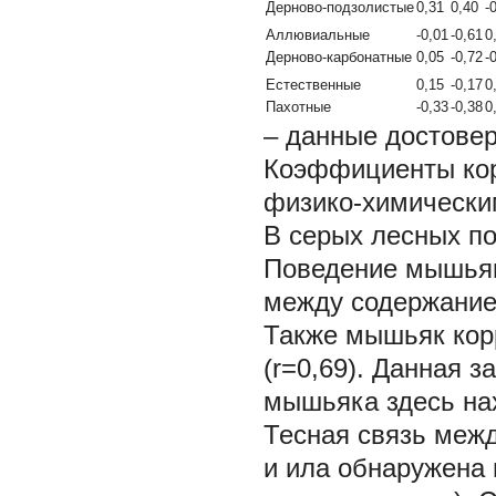
Дерново-подзолистые
0,31
0,40
-
Аллювиальные
-0,01
-0,61
0
Дерново-карбонатные
0,05
-0,72
-
Естественные
0,15
-0,17
0
Пахотные
-0,33
-0,38
0
– данные достовер
Коэффициенты ко
физико-химически
В серых лесных п
Поведение мышьяк
между содержанием
Также мышьяк кор
(r=0,69). Данная 
мышьяка здесь на
Тесная связь меж
и ила обнаружена 