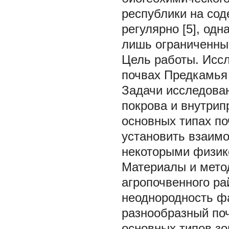
республики на со
регулярно [5], од
лишь ограниченны
Цель работы.
Иссл
почвах Предкамья 
Задачи исследова
покрова и внутри
основных типах по
установить взаим
некоторыми физик
Материалы и мето
агропочвенного ра
неоднородность ф
разнообразный поч
основных типов зо