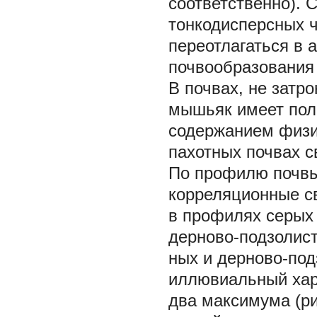
соответственно). 
тонкодисперсных ч
переотлагаться в 
почвообразования 
В почвах, не затр
мышьяк имеет поло
содержанием физиче
пахотных почвах с
По профилю почвы
корреляционные с
в профилях серых 
дерново-подзолист
ных и дерново-под
иллювиальный хар
два максимума (рис