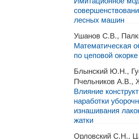
Имитационное мод
совершенствовани
лесных машин
Ушанов С.В., Палк
Математическая о
по цеповой окорке
Блынский Ю.Н., Гу
Пчельников А.В., 
Влияние конструкт
наработки уборочн
изнашивания лако
жатки
Орловский С.Н., Ц