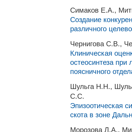
Симаков Е.А., Мит
Создание конкуре
различного целево
Чернигова С.В., Ч
Клиническая оцен
остеосинтеза при
поясничного отдел
Шульга Н.Н., Шуль
С.С.
Эпизоотическая си
скота в зоне Даль
Морозова Л.А., Мик