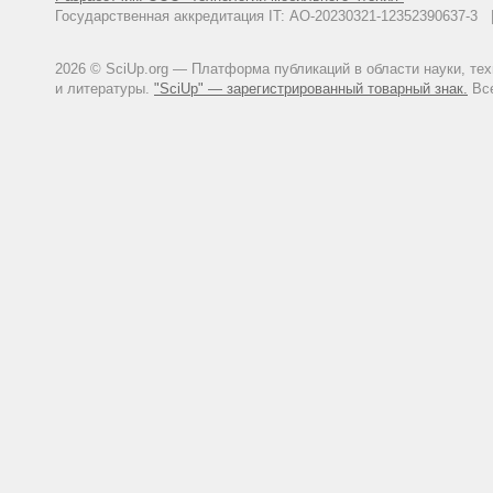
Государственная аккредитация IT: АО-20230321-12352390637-
2026 © SciUp.org — Платформа публикаций в области науки, те
и литературы.
"SciUp" — зарегистрированный товарный знак.
Все