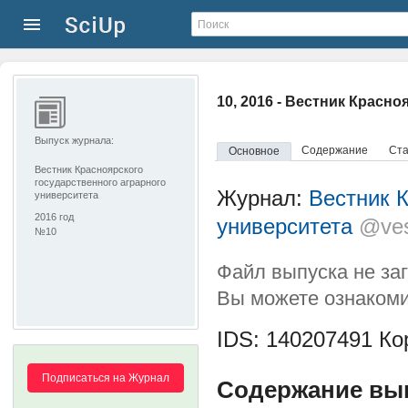
10, 2016 - Вестник Красн
Выпуск журнала:
Содержание
Ста
Основное
Вестник Красноярского
государственного аграрного
Журнал:
Вестник К
университета
2016 год
университета
@ves
№10
Файл выпуска не за
Вы можете ознакоми
IDS: 140207491
Кор
Подписаться на Журнал
Содержание вып