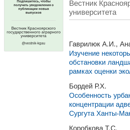
Вестник Краснояр
Подпишитесь, чтобы
получать уведомления о
публикации новых
университета
выпусков
Вестник Красноярского
государственного аграрного
университета
Гаврилюк А.И., Ан
@vestnik-kgau
Изучение некоторы
обстановки ландш
рамках оценки эко
Бордей Р.Х.
Особенность урба
концентрации адве
Сургута Ханты-Ман
Коробкова Т.С.