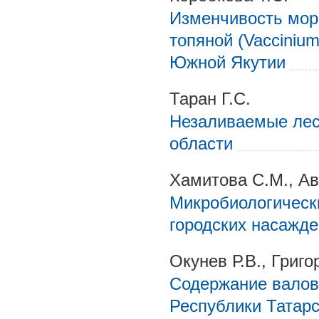
Изменчивость мор
топяной (Vaccinium
Южной Якутии
Таран Г.С.
Незаливаемые лес
области
Хамитова С.М., А
Микробиологическ
городских насажде
Окунев Р.В., Григо
Содержание валов
Республики Татар