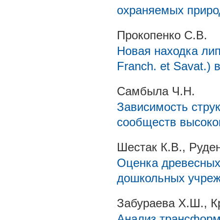
охраняемых приро
Прокопенко С.В.
Новая находка лип
Franch. et Savat.
Самбыла Ч.Н.
Зависимость стру
сообществ высоког
Шестак К.В., Руде
Оценка древесных 
дошкольных учре
Забураева Х.Ш., К
Анализ трансформ