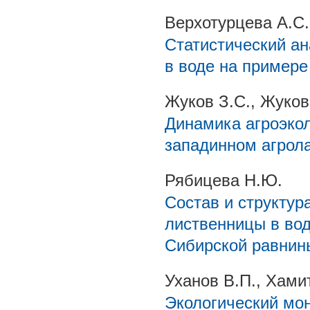
Верхотурцева А.С.
Статистический а
в воде на примере
Жуков З.С., Жуков
Динамика агроэкол
западинном агрол
Рябицева Н.Ю.
Состав и структу
лиственницы в во
Сибирской равнин
Уханов В.П., Хами
Экологический мон