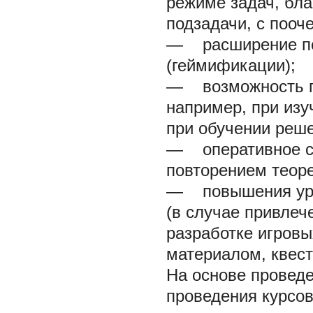
режиме задач, бла
подзадачи, с поо
— расширение по
(геймификации);
— возможность пр
например, при изу
при обучении реш
— оперативное со
повторением теоре
— повышения уро
(в случае привлеч
разработке игров
материалом, квесто
На основе провед
проведения курсо