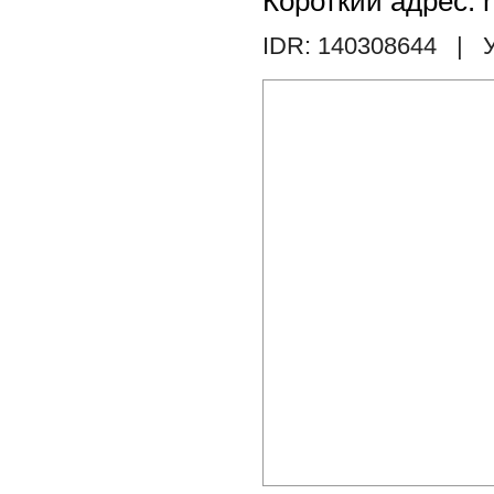
Короткий адрес: h
IDR: 140308644
| У