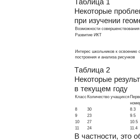
Таблица 1
Некоторые пробле
при изучении геом
Возможности совершенствования 
Развитие ИКТ
Интерес школьников к освоению 
построения и анализа рисунков
Таблица 2
Некоторые резуль
в текущем году
Класс
Количество учащихся
Перв
номе
8
30
8.3
9
23
9.5
10
27
10.5
11
24
11.4
В частности, это