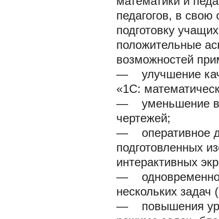
математики и педа
педагогов, в свою
подготовку учащи
положительные ас
возможностей прим
— улучшение каче
«1С: математически
— уменьшение вре
чертежей;
— оперативное до
подготовленных из
интерактивных экр
— одновременное 
нескольких задач (
— повышения уро