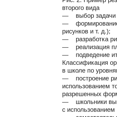
второго вида
— выбор задачи (
— формирование с
рисунков и т. д.);
— разработка рис
— реализация пла
— подведение ито
Классификация ор
в школе по уровня
— построение рис
использованием т
разрешенных фор
— школьники выпо
с использованием