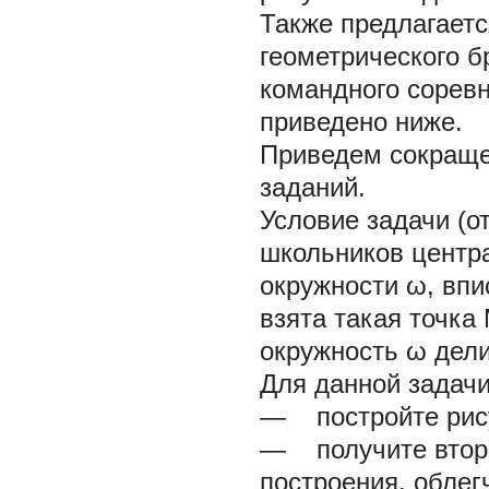
Также предлагает
геометрического б
командного соревн
приведено ниже.
Приведем сокраще
заданий.
Условие задачи (
школьников центра 
окружности ω, впи
взята такая точка 
окружность ω дели
Для данной задач
— постройте рису
— получите второ
построения, обле