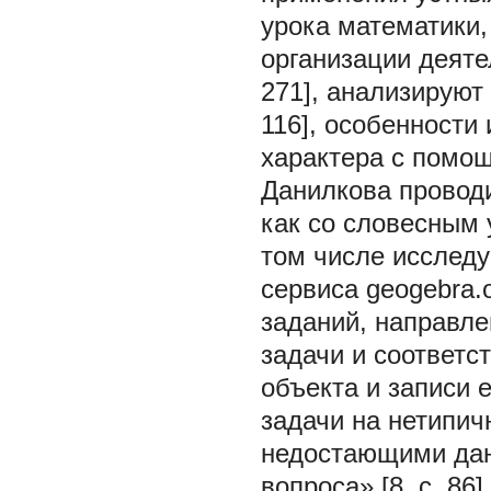
урока математики,
организации деяте
271], анализируют 
116], особенности
характера c помощь
Данилкова проводи
как со словесным 
том числе исслед
сервиса geogebra.o
заданий, направле
задачи и соответс
объекта и записи 
задачи на нетипич
недостающими дан
вопроса» [8, с. 86