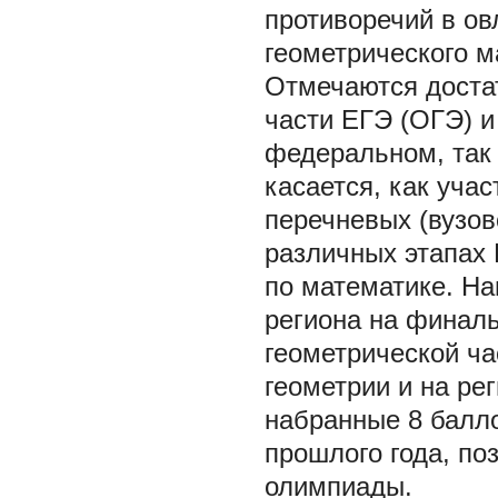
противоречий в о
геометрического ма
Отмечаются достат
части ЕГЭ (ОГЭ) и
федеральном, так 
касается, как уча
перечневых (вузов
различных этапах
по математике. На
региона на финал
геометрической ча
геометрии и на ре
набранные 8 балло
прошлого года, по
олимпиады.