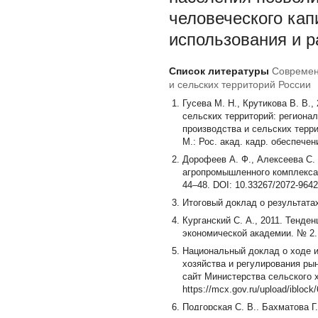
человеческого кап
использования и р
Список литературы
Современ
и сельских территорий России
Гусева М. Н., Крутикова В. В
сельских территорий: регионал
производства и сельских терри
М.: Рос. акад. кадр. обеспече
Дорофеев А. Ф., Алексеева С.
агропромышленного комплекса 
44–48. DOI: 10.33267/2072-9642
Итоговый доклад о результатах
Курганский С. А., 2011. Тенде
экономической академии. № 2. 
Национальный доклад о ходе и
хозяйства и регулирования ры
сайт Министерства сельского 
https://mcx.gov.ru/upload/iblo
Подгорская С. В., Бахматова Г