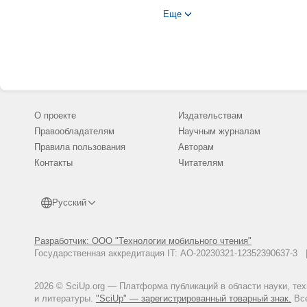
Чёмов В.В., Москалев О.А., Б
Еще
компоненты функциональной по
П.Ф. Лесгафта. -2015. -№ 6 (124
О проекте
Издательствам
Правообладателям
Научным журналам
Правила пользования
Авторам
Контакты
Читателям
Русский
Разработчик: ООО "Технологии мобильного чтения"
Государственная аккредитация IT: АО-20230321-12352390637-
2026 © SciUp.org — Платформа публикаций в области науки, те
и литературы.
"SciUp" — зарегистрированный товарный знак.
Все