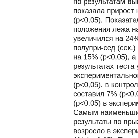
по результатам вы
показала прирост 
(р<0,05). Показат
положения лежа на
увеличился на 24%
полупри-сед (сек.
на 15% (р<0,05), 
результатах теста
экспериментально
(р<0,05), в контр
составил 7% (р<0,
(р<0,05) в экспер
Самым наименьшим
результаты по пры
возросло в экспер