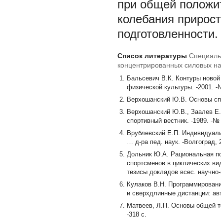
при общей положи
колебания прирост
подготовленности.
Список литературы
Специаль
концентрированных силовых наг
Бальсевич В.К. Контуры новой 
физической культуры. -2001. -№
Верхошанский Ю.В. Основы спец
Верхошанский Ю.В., Заалев Е.
спортивный вестник. -1989. -№ 6
Врублевский Е.П. Индивидуали
… д-ра пед. наук. -Волгоград, 2
Дольник Ю.А. Рациональная п
спортсменов в циклических вид
тезисы докладов всес. научно-п
Кулаков В.Н. Программировани
и сверхдлинные дистанции: авто
Матвеев, Л.П. Основы общей те
-318 с.