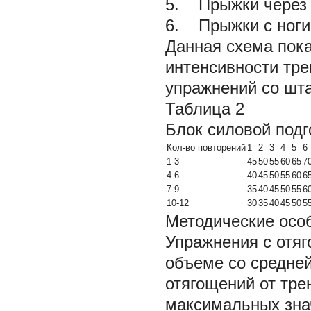
5. Прыжки через б
6. Прыжки с ноги 
Данная схема пок
интенсивности тре
упражнений со штан
Таблица 2
Блок силовой подг
Кол-во повторений
1
2
3
4
5
6
1-3
45
50
55
60
65
7
4-6
40
45
50
55
60
6
7-9
35
40
45
50
55
6
10-12
30
35
40
45
50
5
Методические осо
Упражнения с отя
объеме со средне
отягощений от тре
максимальных зна