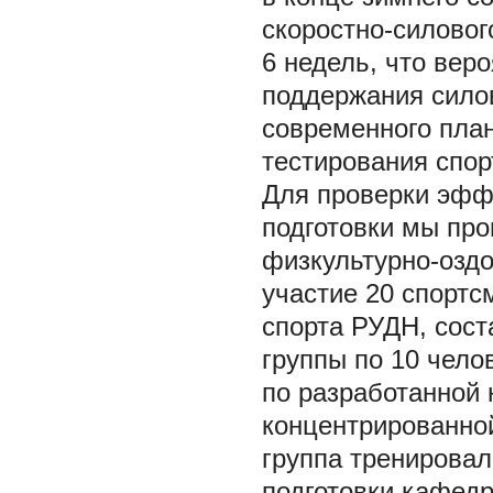
скоростно-силовог
6 недель, что вер
поддержания силов
современного план
тестирования спо
Для проверки эфф
подготовки мы про
физкультурно-озд
участие 20 спортс
спорта РУДН, сос
группы по 10 чело
по разработанной 
концентрированной
группа тренирова
подготовки кафедр