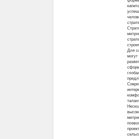
форми
капит
успеш
челов
страте
Страт
метро
страте
строит
Для с
могут
разве
сформ
глоба
предл
Совре
интер
комфо
талан
Неско
высок
метро
позво
проек
сельс