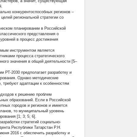
кластеров, а значит, существующая
й.
бально конкурентоспособных регионов –
 целей региональной стратегии со
ическом планировании в Российской
классического представления о
 уровней в процесс достижения
димым инструментом является
никами процесса стратегического
ного значения в общей деятельности [5–
ии РТ-2030 предполагает разработку и
ирования. Однако методические
, требуют адаптации к особенностям
подходов к решению проблем
ьных образований. Если в Российской
упных городов и регионов и имеется
ланов, то муниципальный уровень
вания [1; 3; 5; 6].
разработки стратегий социально-
дента Республики Татарстан Р.Н.
июня 2016 г. обеспечить разработку и