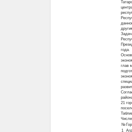
Татар
центр
респу
Респу
данно
други
Задач
Респу
Прези
года.
Основ
эконо
глав 
подго
эконо
специ
разви
Согла
район
21 го
посел
Табли
Числе
№
Го
1
Аг