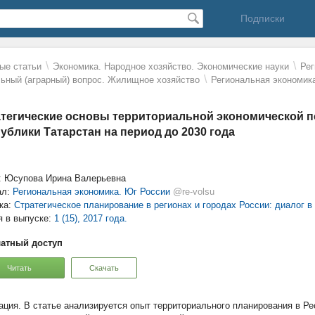
Подписки
\
\
ые статьи
Экономика. Народное хозяйство. Экономические науки
Рег
\
ьный (аграрный) вопрос. Жилищное хозяйство
Региональная экономик
тегические основы территориальной экономической п
ублики Татарстан на период до 2030 года
: Юсупова Ирина Валерьевна
ал:
Региональная экономика. Юг России
@re-volsu
ка:
Стратегическое планирование в регионах и городах России: диалог в
я в выпуске:
1 (15), 2017 года.
атный доступ
Читать
Скачать
В статье анализируется опыт территориального планирования в Ре