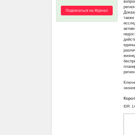
вопро
регио
Подписаться на Журнал
Доказ
также
иссле
актив
недос
дейст
едины
разли
жизне
беспр
плани
регио
эконо
Корот
IDR: 