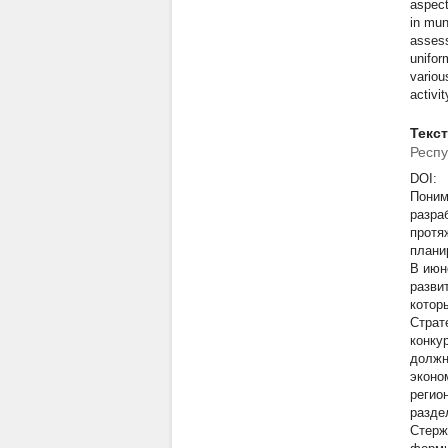
aspect
in mun
assess
unifor
variou
activit
Текс
Респу
DOI:
Поним
разра
протя
плани
В июн
разви
котор
Страт
конку
должн
эконо
регио
разде
Стерж