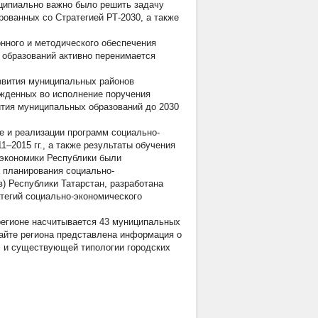
нципиально важно было решить задачу
рованных со Стратегией РТ-2030, а также
нного и методического обеспечения
х образований активно перенимается
звития муниципальных районов
ржденных во исполнение поручения
ития муниципальных образований до 2030
е и реализации программ социально-
–2015 гг., а также результаты обучения
 экономики Республики были
 планирования социально-
в) Республики Татарстан, разработана
атегий социально-экономического
 регионе насчитывается 43 муниципальных
сайте региона представлена информация о
г. и существующей типологии городских