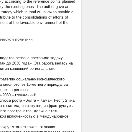
ely according to the reference points planned
ely the existing ones. The author gave an
rategy which in total will allow to provide a
ibute to the consolidations of efforts of
ement of the favorable environment of the
ической политики
водство региона поставило задачу
ан до 2030 года». Эта работа велась на
вития концепций регионального
ов.
тратегию социально-экономического
ачался отсчет 15-летнего периода, за
плекса региона.
н-2030 – глобальный
полюса роста «Волга – Кама». Республика
о капитала, институтов, инфраструктуры,
него пространства; должна стать
окой включенностью в международное
вокруг этого стержня, включая: