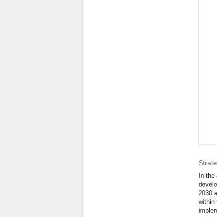
Strate
In the
develo
2030 a
within
implem