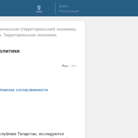
Войти
Регистрация
иональная (территориальная) экономика.
а. Территориальная экономика
олитики
Рус
Анг
 поисках согласованности
спублике Татарстан, исследуются