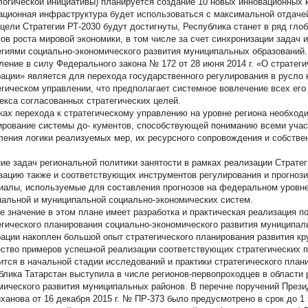
логической инициативы) планируется создание 10 новых инновационных 
ационная инфраструктура будет использоваться с максимальной отдаче
 цели Стратегии РТ-2030 будут достигнуты, Республика станет в ряд гло
ов роста мировой экономики, в том числе за счет синхронизации задач и
егиями социально-экономического развития муниципальных образований.
ление в силу Федерального закона № 172 от 28 июня 2014 г. «О стратег
ации» является для перехода государственного регулирования в русло 
егическом управлении, что предполагает системное вовлечение всех его
екса согласованных стратегических целей.
ках перехода к стратегическому управлению на уровне региона необхо
рование системы до- кументов, способствующей пониманию всеми участ
ления логики реализуемых мер, их ресурсного сопровождения и собствен
ие задач региональной политики занятости в рамках реализации Стратег
зацию также и соответствующих инструментов регулирования и прогноз
иалы, используемые для составления прогнозов на федеральном уровне
нальной и муниципальной социально-экономических систем.
е значение в этом плане имеет разработка и практическая реализация 
егического планирования социально-экономического развития муниципал
ации накоплен большой опыт стратегического планирования развития кр
ство примеров успешной реализации соответствующих стратегических п
ится в начальной стадии исследований и практики стратегического планиро
блика Татарстан выступила в числе регионов-первопроходцев в области 
мического развития муниципальных районов. В перечне поручений Прези
ханова от 16 декабря 2015 г. № ПР-373 было предусмотрено в срок до 1 