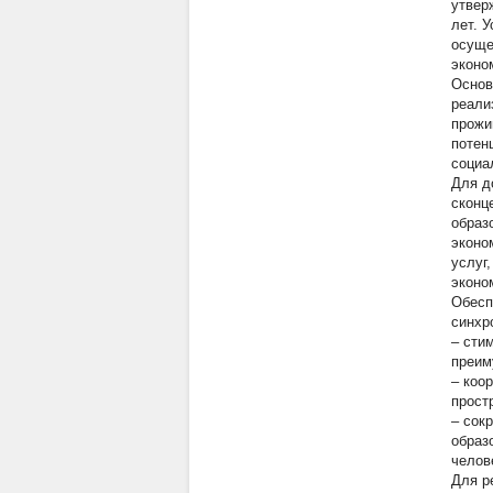
утвер
лет. 
осуще
эконо
Основ
реали
прожи
потен
социа
Для д
сконц
образ
эконо
услуг
эконо
Обесп
синхр
– сти
преим
– коо
прост
– сок
образ
челове
Для р