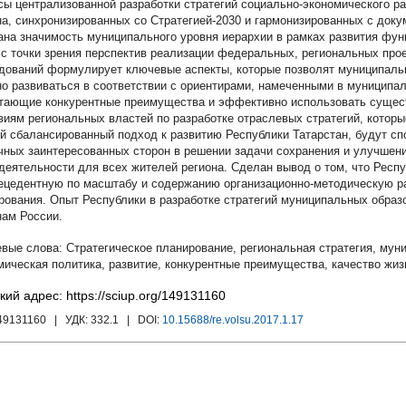
сы централизованной разработки стратегий социально-экономического р
на, синхронизированных со Стратегией-2030 и гармонизированных с доку
ана значимость муниципального уровня иерархии в рамках развития фун
 с точки зрения перспектив реализации федеральных, региональных про
дований формулирует ключевые аспекты, которые позволят муниципаль
но развиваться в соответствии с ориентирами, намеченными в муниципа
тающие конкурентные преимущества и эффективно использовать сущес
виям региональных властей по разработке отраслевых стратегий, которы
й сбалансированный подход к развитию Республики Татарстан, будут сп
чных заинтересованных сторон в решении задачи сохранения и улучшен
деятельности для всех жителей региона. Сделан вывод о том, что Респ
ецедентную по масштабу и содержанию организационно-методическую ра
рования. Опыт Республики в разработке стратегий муниципальных образ
нам России.
Стратегическое планирование
,
региональная стратегия
,
муни
мическая политика
,
развитие
,
конкурентные преимущества
,
качество жиз
кий адрес: https://sciup.org/149131160
149131160
| УДК:
332.1
| DOI:
10.15688/re.volsu.2017.1.17