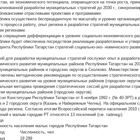
стан, ее экономического потенциала, опирающегося на точки роста, при
ализованной разработки муниципальных стратегий до 2030 г., синхронизи
бликанскими отраслевыми проектами и программами.
блика осуществила беспрецедентную по масштабу и уровню организацио
го процесса работу, опыт региона в разработке стратегий муниципальны
ми регионами.
а сокращения дифференциации в уровнях социально-экономического ра
блики будет обеспечена посредством реализации разработанных и утве
дента Республики Татарстан стратегий социально-эко- номического разв
ой для разработки муниципальных стратегий послужил опыт в разработк
мического развития муниципальных районов Республики Татарстан на 2011
муниципальных районов и городских округов в Сколково. Министерством
товлены методические рекомендации по осуществлению стратегического
мического развития на уровне муниципальных районов (городских округо
альная методика проведения стратегических сессий для разработки стр
тия муниципальных районов (городских округов).
сно Конституции Республики Татарстан от 6 ноября 1992 г. (№ 40-ЗРТ) в
а и 2 городских округа (Казань и Набережные Челны). На официальном 
роде региона. Согласно итогам Всероссийской переписи населения 2010 
ений к малым городам РТ относятся 13 поселений (см. таблицу).
ца
нность населения малых городов Республики Татарстан
род
Численность, чел.
рыз
19 299