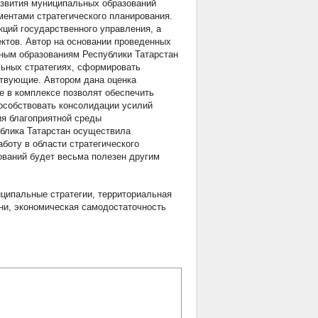
азвития муниципальных образований
ментами стратегического планирования.
кций государственного управления, а
ектов. Автор на основании проведенных
ным образованиям Республики Татарстан
льных стратегиях, сформировать
твующие. Автором дана оценка
е в комплексе позволят обеспечить
особствовать консолидации усилий
ия благоприятной среды
ублика Татарстан осуществила
боту в области стратегического
ований будет весьма полезен другим
ципальные стратегии
,
территориальная
ни
,
экономическая самодостаточность