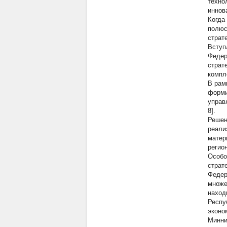
техно
иннов
Когда
полюс
страт
Вступ
Федер
страт
компл
В рам
форми
управ
8].
Решен
реали
матер
регио
Особо
страт
Федер
множе
наход
Респу
эконо
Минни