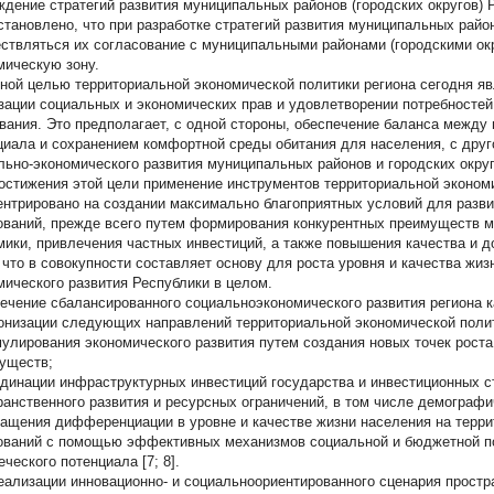
ждение стратегий развития муниципальных районов (городских округов) 
Установлено, что при разработке стратегий развития муниципальных райо
ствляться их согласование с муниципальными районами (городскими ок
мическую зону.
ной целью территориальной экономической политики региона сегодня я
зации социальных и экономических прав и удовлетворении потребностей
вания. Это предполагает, с одной стороны, обеспечение баланса между
циала и сохранением комфортной среды обитания для населения, с друг
льно-экономического развития муниципальных районов и городских округ
остижения этой цели применение инструментов территориальной эконом
ентрировано на создании максимально благоприятных условий для разв
ований, прежде всего путем формирования конкурентных преимуществ м
мики, привлечения частных инвестиций, а также повышения качества и
, что в совокупности составляет основу для роста уровня и качества жиз
мического развития Республики в целом.
ечение сбалансированного социальноэкономического развития региона к
онизации следующих направлений территориальной экономической поли
мулирования экономического развития путем создания новых точек роста
уществ;
рдинации инфраструктурных инвестиций государства и инвестиционных ст
ранственного развития и ресурсных ограничений, в том числе демографи
ращения дифференциации в уровне и качестве жизни населения на терр
ований с помощью эффективных механизмов социальной и бюджетной п
ческого потенциала [7; 8].
еализации инновационно- и социальноориентированного сценария простр