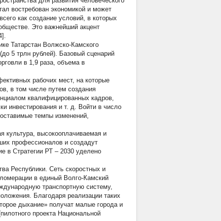
ространства для развития человеческого
тал востребован экономикой и может
сего как создание условий, в которых
обществе. Это важнейший акцент
].
ике Татарстан Волжско-Камского
(до 5 трлн рублей). Базовый сценарий
орговли в 1,9 раза, объема в
ективных рабочих мест, на которые
ов, в том числе путем создания
енциалом квалифицированных кадров,
и инвестирования и т. д. Войти в число
опоставимые темпы изменений,
я культура, высокооплачиваемая и
чших профессионалов и создадут
е в Стратегии РТ – 2030 уделено
тва Республики. Сеть скоростных и
гломерации в единый Волго-Камский
еждународную транспортную систему,
положения. Благодаря реализации таких
второе дыхание» получат малые города и
(пилотного проекта Национальной