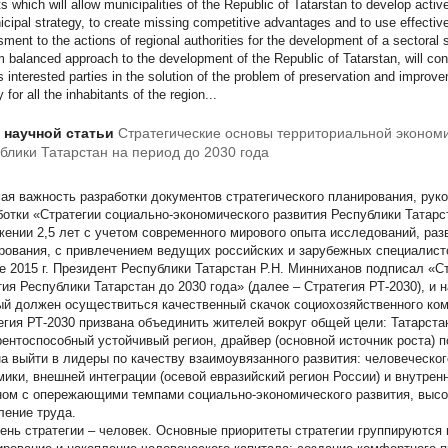
s which will allow municipalities of the Republic of Tatarstan to develop activ
icipal strategy, to create missing competitive advantages and to use effectiv
ment to the actions of regional authorities for the development of a sectoral st
m balanced approach to the development of the Republic of Tatarstan, will contr
s interested parties in the solution of the problem of preservation and improv
y for all the inhabitants of the region...
т научной статьи
Стратегические основы территориальной эконом
блики Татарстан на период до 2030 года
ая важность разработки документов стратегического планирования, руко
ботки «Стратегии социально-экономического развития Республики Татарст
жении 2,5 лет с учетом современного мирового опыта исследований, раз
рования, с привлечением ведущих российских и зарубежных специалист
е 2015 г. Президент Республики Татарстан Р.Н. Минниханов подписал «С
тия Республики Татарстан до 2030 года» (далее – Стратегия РТ-2030), и н
ый должен осуществиться качественный скачок социохозяйственного ком
егия РТ-2030 призвана объединить жителей вокруг общей цели: Татарста
рентоспособный устойчивый регион, драйвер (основной источник роста) 
а выйти в лидеры по качеству взаимоувязанного развития: человеческог
мики, внешней интеграции (осевой евразийский регион России) и внутрен
ном с опережающими темпами социально-экономического развития, выс
ление труда.
ень стратегии – человек. Основные приоритеты стратегии группируются 