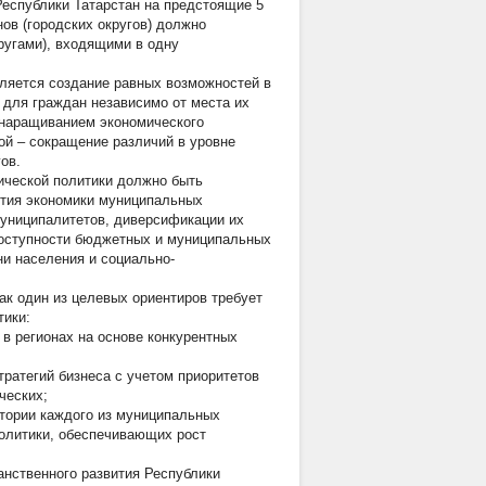
Республики Татарстан на предстоящие 5
нов (городских округов) должно
ругами), входящими в одну
вляется создание равных возможностей в
 для граждан независимо от места их
 наращиванием экономического
ой – сокращение различий в уровне
ов.
ической политики должно быть
ития экономики муниципальных
униципалитетов, диверсификации их
 доступности бюджетных и муниципальных
ни населения и социально-
ак один из целевых ориентиров требует
тики:
 в регионах на основе конкурентных
ратегий бизнеса с учетом приоритетов
ческих;
итории каждого из муниципальных
олитики, обеспечивающих рост
анственного развития Республики