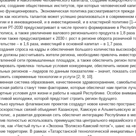
рование и накопление человеческого капитала; создание комфортного п
ала; создание общественных институтов, при которых человеческий капи
но функционировать. Экономическая политика рассматривается прежде в
ек как носитель талантов может успешно реализоваться в современном 
гии и в инновационной, и в инвестиционной, и в кластерной политике [1–4
егия РТ-2030 предусматривает в числе прочего формирование в Республ
полиса, а также увеличение валового регионального продукта в 1,8 раза 
гии также предусматривает к 2030 г. рост в регионе оборота розничной т
ельстве – в 1,6 раза, инвестиций в основной капитал – в 1,7 раза.
оздания спроса на кадры и обеспечения большого количества высокоэфф
 и должны рассчитывать жители региона, необходимо привлечь инвестор
твленной сети промышленных площадок, а также обеспечить регион пот
ировать привлека- тельные условия конкуренции, обеспечить низкие риск
льных регионов – лидеров по данным показателям – значит, показать с
ожить современные технологии и услуги [2; 9; 10].
менная система образования, качественное здравоохранение, самобытна
есная работа станут теми факторами, которые обеспечат нам приток лу
ртные условия для жизни и работы в нашей Республике. Особое внимани
тливой молодежи, которой предстоит строить регион будущего.
лько крупных флагманских проектов создадут новое качество пространс
оскоростных связей объединит Казанскую, Камскую и Альметьевскую а
полис, а развитая дорожная сеть обеспечит интеграцию Республики в м
лив полностью использовать преимущества центрального евразийского 
тов, как «Чистый путь» и «Экозона “Волжско-Камский поток”», шанс на «
кие территории. В рамках «Татарстанской технологической инициативы» 