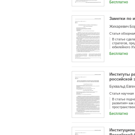
Бесплатно
так как он от
трудового пот
промышленно-п
так и общие д
Заметки по и
крестьянском 
на промышленн
Жихаревич Бо
частного парт
Статья обзорна
В статье сдел
стратегов, пр
юбилейного XV
в поисках согл
Бесплатно
руководителем
«Стратегирова
«Пространстве
региональном 
позволяет выя
Институты р
стратегическо
вызванные отс
российской 
были бы уже б
Бухвальд Евге
Статья научная
В статье подч
развития» как
пространствен
так и региона
Бесплатно
должны играть
локализации. 
реализуется н
четкое предст
Институцион
развития, рав
Российской 
согласованнос