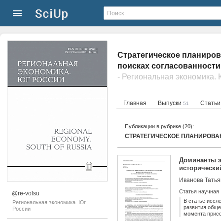
Стратегическое планирова
поисках согласованности
- Региональная экономика.
Главная
Выпуски
Стать
51
Публикации в рубрике (20):
Доминанты э
исторически
Статья научная
@re-volsu
В статье иссл
Региональная экономика. Юг
развития обще
России
момента присо
успешных реги