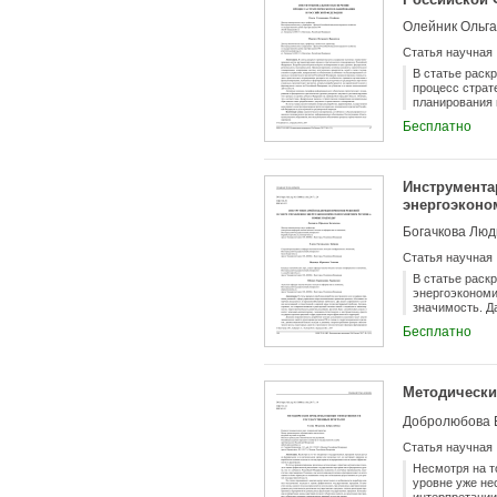
инструментами
Олейник Ольга
Статья научная
В статье раск
процесс страт
планирования 
документы стр
Бесплатно
государственн
экономическог
планирования,
формирования 
Инструмента
разрабатывают
энергоэконо
по видам экон
стратегическо
регламентирую
Статья научная
В статье раск
энергоэкономи
значимость. Д
рассматривае
Бесплатно
тенденциях и 
анализ и синт
поддержки при
перспективнос
Методически
группировки р
динамику энер
Добролюбова 
технологическ
частных и инт
Статья научная
отличающейся
данных; оценк
Несмотря на т
уровня энерго
уровне уже не
энергоэкономи