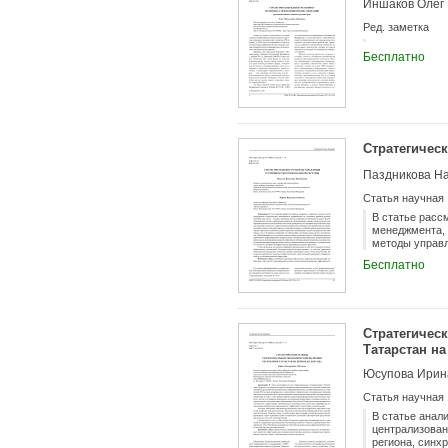
Иншаков Олег
как проблема 
жизнедеятельн
Ред. заметка
социум города
управления по
Бесплатно
решений.
Стратегичес
Паздникова Н
Статья научная
В статье расс
менеджмента, 
методы управл
моделирование
Бесплатно
исследования 
применительно
региона». В а
позитивных, т
сбалансирован
Стратегичес
реформирован
моделирования
Татарстан на
территории, в
Юсупова Ирин
управленчески
Статья научная
В статье анал
централизован
региона, синх