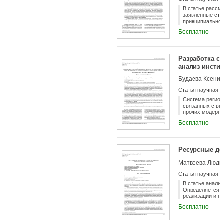
В статье расс
заявленные ст
принципиально
пирамидой цел
Бесплатно
«эксклюзивные
ядро» целей, 
пирамиды целе
целевых показ
Разработка 
показателей э
анализ инсти
решения оптим
экономики в р
Будаева Ксен
целевые ориен
Статья научная
Система регио
связанных с в
прочих модерн
о стратегичес
Бесплатно
документов на
представлены 
частности под
рамок осущест
Ресурсные д
социально-эко
сфере стратег
Матвеева Людм
стратегий соц
характеристик
Статья научная
характеристик
уделено сравн
В статье анал
Определяется 
реализации и 
представлен к
Бесплатно
подходов, а т
пространствен