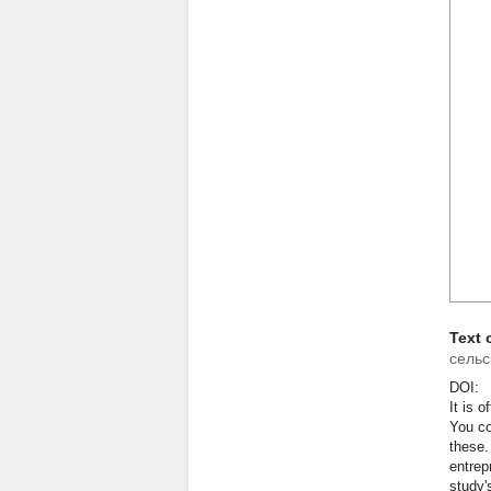
Text 
сельс
DOI:
It is 
You co
these.
entrep
study'