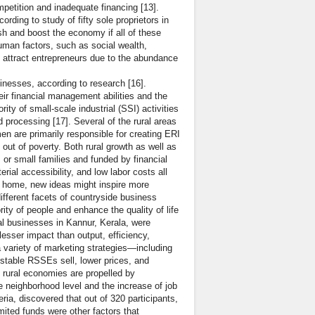
ompetition and inadequate financing [13].
rding to study of fifty sole proprietors in
ish and boost the economy if all of these
Human factors, such as social wealth,
ten attract entrepreneurs due to the abundance
sinesses, according to research [16].
ir financial management abilities and the
ity of small-scale industrial (SSI) activities
d processing [17]. Several of the rural areas
en are primarily responsible for creating ERI
out of poverty. Both rural growth as well as
or small families and funded by financial
ial accessibility, and low labor costs all
ons home, new ideas might inspire more
ifferent facets of countryside business
rity of people and enhance the quality of life
l businesses in Kannur, Kerala, were
esser impact than output, efficiency,
 variety of marketing strategies—including
unstable RSSEs sell, lower prices, and
 rural economies are propelled by
he neighborhood level and the increase of job
eria, discovered that out of 320 participants,
mited funds were other factors that