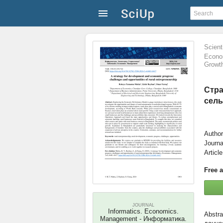
Scienti
Econom
Growt
Стра
сель
Autho
Journa
Articl
Free 
JOURNAL
Informatics. Economics.
Management - Информатика.