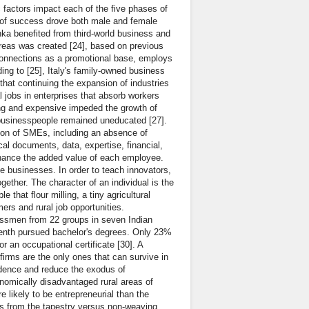
 factors impact each of the five phases of
it of success drove both male and female
nka benefited from third-world business and
 areas was created [24], based on previous
l connections as a promotional base, employs
ing to [25], Italy's family-owned business
that continuing the expansion of industries
 jobs in enterprises that absorb workers
ng and expensive impeded the growth of
businesspeople remained uneducated [27].
sion of SMEs, including an absence of
al documents, data, expertise, financial,
enhance the added value of each employee.
se businesses. In order to teach innovators,
ether. The character of an individual is the
 that flour milling, a tiny agricultural
ers and rural job opportunities.
essmen from 22 groups in seven Indian
eventh pursued bachelor's degrees. Only 23%
 an occupational certificate [30]. A
firms are the only ones that can survive in
ndence and reduce the exodus of
nomically disadvantaged rural areas of
likely to be entrepreneurial than the
s from the tapestry versus non-weaving