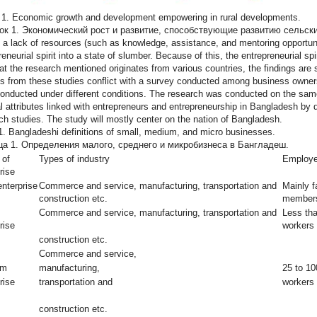
 1. Economic growth and development empowering in rural developments.
ок 1. Экономический рост и развитие, способствующие развитию сельски
 a lack of resources (such as knowledge, assistance, and mentoring opportunit
reneurial spirit into a state of slumber. Because of this, the entrepreneurial sp
hat the research mentioned originates from various countries, the findings ar
gs from these studies conflict with a survey conducted among business owner
onducted under different conditions. The research was conducted on the same 
l attributes linked with entrepreneurs and entrepreneurship in Bangladesh by
ch studies. The study will mostly center on the nation of Bangladesh.
1. Bangladeshi definitions of small, medium, and micro businesses.
ца 1. Определения малого, среднего и микробизнеса в Бангладеш.
 of
Types of industry
Employ
rise
nterprise
Commerce and service, manufacturing, transportation and
Mainly f
construction etc.
member
Commerce and service, manufacturing, transportation and
Less th
rise
workers
construction etc.
Commerce and service,
um
manufacturing,
25 to 10
rise
transportation and
workers
construction etc.