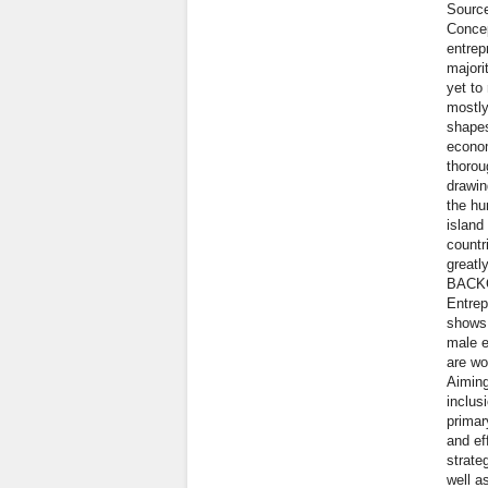
Sourc
Concep
entrep
majori
yet to
mostly
shapes
econom
thorou
drawin
the hu
island
countri
greatl
BACK
Entrep
shows 
male e
are wo
Aiming
inclus
primar
and ef
strate
well a