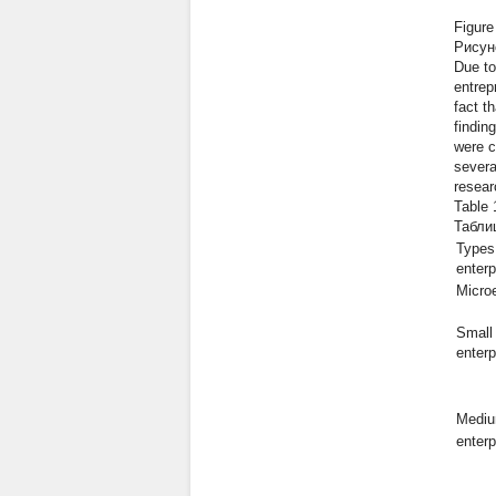
Figure
Рисун
Due to
entrep
fact t
findin
were c
severa
resear
Table 
Табли
Types
enterp
Microe
Small
enterp
Medi
enterp