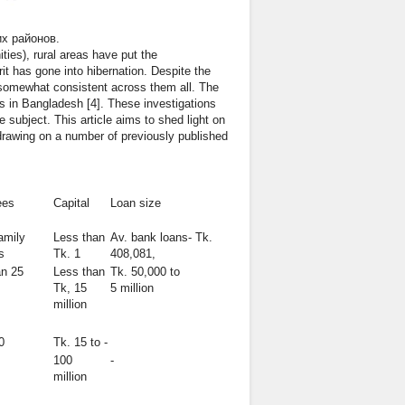
х районов.
ies), rural areas have put the
irit has gone into hibernation. Despite the
e somewhat consistent across them all. The
s in Bangladesh [4]. These investigations
subject. This article aims to shed light on
 drawing on a number of previously published
ees
Capital
Loan size
amily
Less than
Av. bank loans- Tk.
s
Tk. 1
408,081,
an 25
Less than
Tk. 50,000 to
Tk, 15
5 million
million
0
Tk. 15 to -
100
-
million