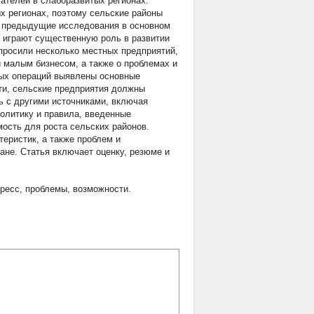
ателей в слаборазвитых регионах.
х регионах, поэтому сельские районы
к предыдущие исследования в основном
и играют существенную роль в развитии
просили несколько местных предприятий,
 малым бизнесом, а также о проблемах и
ных операций выявлены основные
сти, сельские предприятия должны
ь с другими источниками, включая
олитику и правила, введенные
ость для роста сельских районов.
еристик, а также проблем и
ане. Статья включает оценку, резюме и
гресс
,
проблемы
,
возможности.