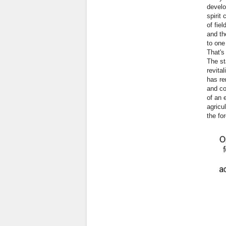
develo
spirit
of fie
and th
to one
That's
The st
revita
has re
and co
of an 
agricu
the fo