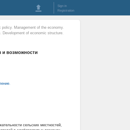
Sign in
Registration
c policy. Management of the economy.
e. Development of economic structure.
ы и возможности
ление.
кательности сельских местностей,