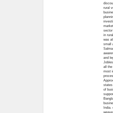
discou
rural 
busine
planni
invest
market
sector
in rur
was al
small 
Salman
awaren
and le
Jobles
all th
most i
proces
Approx
states
of bus
suppor
Bangla
busine
India.
weaver