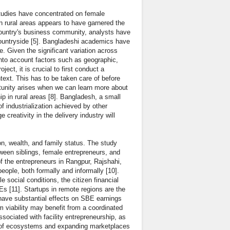
tudies have concentrated on female
in rural areas appears to have garnered the
e country's business community, analysts have
 countryside [5]. Bangladeshi academics have
 Given the significant variation across
 into account factors such as geographic,
ect, it is crucial to first conduct a
text. This has to be taken care of before
tunity arises when we can learn more about
p in rural areas [8]. Bangladesh, a small
of industrialization achieved by other
e creativity in the delivery industry will
on, wealth, and family status. The study
tween siblings, female entrepreneurs, and
f the entrepreneurs in Rangpur, Rajshahi,
ple, both formally and informally [10].
 social conditions, the citizen financial
Es [11]. Startups in remote regions are the
have substantial effects on SBE earnings
m viability may benefit from a coordinated
ociated with facility entrepreneurship, as
on of ecosystems and expanding marketplaces