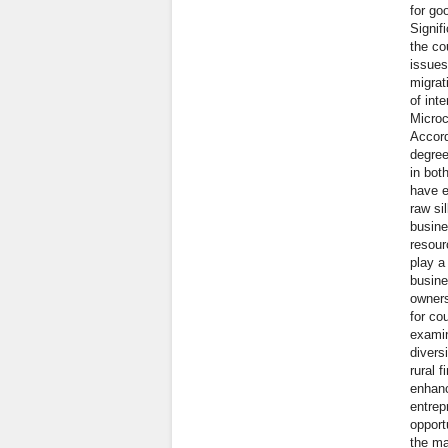
for go
Signif
the co
issues
migrat
of int
Microc
Accord
degree
in bot
have e
raw si
busine
resour
play a
busine
owners
for co
examin
divers
rural 
enhanc
entrep
opport
the ma