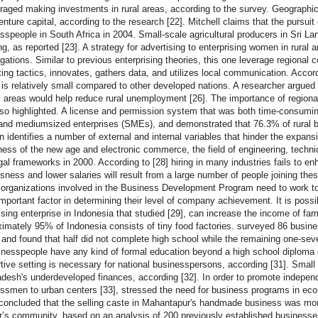
raged making investments in rural areas, according to the survey. Geographic
venture capital, according to the research [22]. Mitchell claims that the pursu
sspeople in South Africa in 2004. Small-scale agricultural producers in Sri La
ng, as reported [23]. A strategy for advertising to enterprising women in rural
igations. Similar to previous enterprising theories, this one leverage regiona
ing tactics, innovates, gathers data, and utilizes local communication. Accord
 is relatively small compared to other developed nations. A researcher argued 
al areas would help reduce rural unemployment [26]. The importance of regional
so highlighted. A license and permission system that was both time-consumi
and mediumsized enterprises (SMEs), and demonstrated that 76.3% of rural 
 identifies a number of external and internal variables that hinder the expan
ess of the new age and electronic commerce, the field of engineering, technic
gal frameworks in 2000. According to [28] hiring in many industries fails to 
sness and lower salaries will result from a large number of people joining the
e organizations involved in the Business Development Program need to work tog
mportant factor in determining their level of company achievement. It is possible
sing enterprise in Indonesia that studied [29], can increase the income of farm
imately 95% of Indonesia consists of tiny food factories. surveyed 86 busin
 and found that half did not complete high school while the remaining one-s
inesspeople have any kind of formal education beyond a high school diploma or
tive setting is necessary for national businesspersons, according [31]. Small 
desh's underdeveloped finances, according [32]. In order to promote indepe
ssmen to urban centers [33], stressed the need for business programs in eco
 concluded that the selling caste in Mahantapur's handmade business was more 
’s community, based on an analysis of 200 previously established businesse