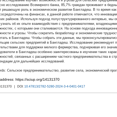
е исследование изучает возможности и угрозы для сельских предприним
сно исследованию Всемирного банка, 85,7% граждан проживают в бедны
т решающую роль в экономическом развитии Бангладеш. В то время ка
сосредоточены на финансах, в данной работе отмечается, что инноваци
ких районов. Используя подход полуструктурированного интервью, мы о
 узнать об их опыте взаимодействия с предпринимателями, владеющими
жностях, с которыми они сталкиваются. На основе подхода инновацион
жности и угрозы. Чтобы сократить безработицу и экономические трудно
етать в Бангладеш. Чтобы собрать эти данные, мы проконсультировалис
льцев сельских предприятий в Бангладеш. Исследование рекомендует п
тельствами для поддержки мелкого фермерства, подчеркивая его значим
дователи в Бангладеш особенно заинтересованы в изучении таких характ
жностей, связанных с расширением частного предпринимательства в стр
ендации для дальнейших исследований.
Сельское предпринимательство
,
развитие села
,
экономический про
 address: https://sciup.org/14131370
14131370
| DOI:
10.47813/2782-5280-2024-3-4-0401-0417