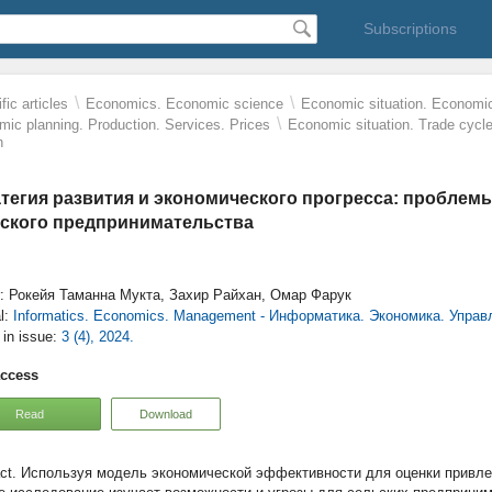
Subscriptions
\
\
fic articles
Economics. Economic science
Economic situation. Economi
\
ic planning. Production. Services. Prices
Economic situation. Trade cycl
h
тегия развития и экономического прогресса: проблем
ского предпринимательства
r: Рокейя Таманна Мукта, Захир Райхан, Омар Фарук
l:
Informatics. Economics. Management - Информатика. Экономика. Управ
e in issue:
3 (4), 2024.
access
Read
Download
Используя модель экономической эффективности для оценки привле