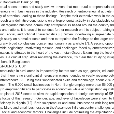
e: Bangladesh Bank (2010)
tual assessments and study reviews reveal that most rural entrepreneurial s
reneurs with businesses in the industry. Research on entrepreneurial activity 
ty of attention, leading to these findings. Despite their extensive work in th
 reach any definitive conclusions on entrepreneurial activity in Bangladesh's
 disregarded business community entrepreneurs based around the countryside.
 and nations, it is crucial to conduct further research on this subject, taking
ic, social, and political characteristics [6]. When undertaking a large-scale proj
gh study on a smaller scale and then extrapolate the findings to the larger con
g any broad conclusions concerning humanity as a whole [7]. A second oppor
mble beginnings, motivating reasons, and challenges faced by entrepreneurshi
 nation, is situated in the heart of the vast Indian Ocean. Examining the level 
es is a crucial step. After reviewing the evidence, it's clear that studying villag
y benefit Bangladesh.
GROUND STUDY
reneurship in rural areas is impacted by factors such as age, gender, educati
that there is no significant difference in wages, gender, or yearly revenue be
ntrepreneurs [9]. Using their sophisticated skills and technology, about 25% o
men. The 6,000 small businesses in North Bengle employ more than 85,000 peo
 to empower citizens to participate in economies while accomplishing equitable
ion plan of 2016 seeks to slow the rapid expansion of foreign ownership of SB
y focus of this research. Gender, age, and level of knowledge were shown to 
ficiency in Nigeria [12]. Both solopreneurs and small businesses with long-ter
gy. Micro and small businesses in the Assamese Hills encounter challenges ass
s social and economic factors. Challenges include optimizing the exploitati