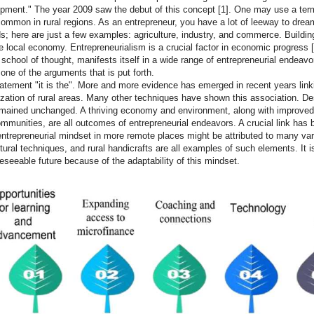
pment." The year 2009 saw the debut of this concept [1]. One may use a term l
 common in rural regions. As an entrepreneur, you have a lot of leeway to dre
lds; here are just a few examples: agriculture, industry, and commerce. Building
e local economy. Entrepreneurialism is a crucial factor in economic progress [
 school of thought, manifests itself in a wide range of entrepreneurial endeavor
 one of the arguments that is put forth.
atement "it is the". More and more evidence has emerged in recent years linkin
lization of rural areas. Many other techniques have shown this association. D
mained unchanged. A thriving economy and environment, along with improved liv
mmunities, are all outcomes of entrepreneurial endeavors. A crucial link has 
entrepreneurial mindset in more remote places might be attributed to many vari
ltural techniques, and rural handicrafts are all examples of such elements. It is
reseeable future because of the adaptability of this mindset.