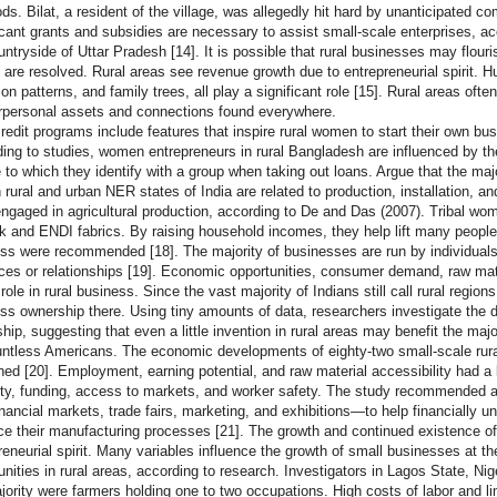
ods. Bilat, a resident of the village, was allegedly hit hard by unanticipated c
icant grants and subsidies are necessary to assist small-scale enterprises, acco
untryside of Uttar Pradesh [14]. It is possible that rural businesses may flour
 are resolved. Rural areas see revenue growth due to entrepreneurial spirit. 
ion patterns, and family trees, all play a significant role [15]. Rural areas of
erpersonal assets and connections found everywhere.
redit programs include features that inspire rural women to start their own bu
ing to studies, women entrepreneurs in rural Bangladesh are influenced by the
 to which they identify with a group when taking out loans. Argue that the major
h rural and urban NER states of India are related to production, installation, an
ngaged in agricultural production, according to De and Das (2007). Tribal wom
lk and ENDI fabrics. By raising household incomes, they help lift many people 
ss were recommended [18]. The majority of businesses are run by individuals 
ces or relationships [19]. Economic opportunities, consumer demand, raw mater
 role in rural business. Since the vast majority of Indians still call rural regi
ss ownership there. Using tiny amounts of data, researchers investigate the d
hip, suggesting that even a little invention in rural areas may benefit the majo
untless Americans. The economic developments of eighty-two small-scale rura
ed [20]. Employment, earning potential, and raw material accessibility had a l
ity, funding, access to markets, and worker safety. The study recommended a
financial markets, trade fairs, marketing, and exhibitions—to help financially 
e their manufacturing processes [21]. The growth and continued existence of
reneurial spirit. Many variables influence the growth of small businesses at t
unities in rural areas, according to research. Investigators in Lagos State, Nig
jority were farmers holding one to two occupations. High costs of labor and li