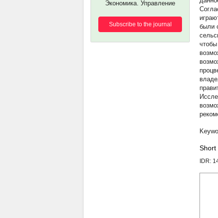
данно
Экономика. Управление
Согла
играю
Subscribe to the journal
были 
сельс
чтобы
возмо
возмо
процв
владе
прави
Иссле
возмо
реком
Short
IDR: 