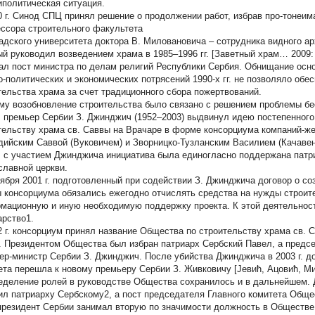
иполитическая ситуация.
0 г. Синод СПЦ принял решение о продолжении работ, избрав про-тонеим
ссора строительного факультета
адского университета доктора В. Миловановича – сотрудника видного ар
ый руководил возведением храма в 1985–1996 гг. [Заветный храм… 2009: 
ал пост министра по делам религий Республики Сербия. Обнищание осн
о-политических и экономических потрясений 1990-х гг. не позволяло об
тельства храма за счет традиционного сбора пожертвований.
му возобновление строительства было связано с решением проблемы бе
г. премьер Сербии З. Джинджич (1952–2003) выдвинул идею постепенног
тельству храма св. Саввы на Врачаре в форме консорциума компаний-ж
ийским Саввой (Вуковичем) и Зворницко-Тузланским Василием (Качаве
г. с участием Джинджича инициатива была единогласно поддержана пат
славной церкви.
тября 2001 г. подготовленный при содействии З. Джинджича договор о с
 консорциума обязались ежегодно отчислять средства на нужды строите
мационную и иную необходимую поддержку проекта. К этой деятельност
арство1.
2 г. консорциум принял название Общества по строительству храма св. 
]. Президентом Общества был избран патриарх Сербский Павел, а предс
ер-министр Сербии З. Джинджич. После убийства Джинджича в 2003 г. д
ета перешла к новому премьеру Сербии З. Живковичу [Јевић, Ацовић, Ми
еделение ролей в руководстве Общества сохранилось и в дальнейшем.
ил патриарху Сербскому2, а пост председателя Главного комитета Обще
президент Сербии занимал вторую по значимости должность в Обществ