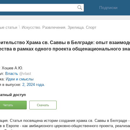
Подписки
\
ые статьи
Искусство. Развлечения. Зрелища. Спорт
ительство Храма св. Саввы в Белграде: опыт взаимод
ства в рамках одного проекта общенационального зн
: Хошев А.Ю.
ал:
Власть
@vlast
ка:
Идеи и смыслы
я в выпуске:
2, 2024 года.
атный доступ
Читать
Скачать
Статья посвящена истории создания храма св. Саввы в Белграде -
в в Европе - как амбициозного церковно-общественного проекта, реализ