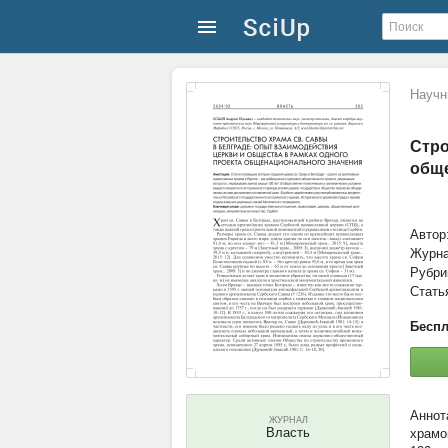
Научн
Стро
обще
Автор
Журн
Рубри
Стать
Беспл
ЖУРНАЛ
Власть
храмо