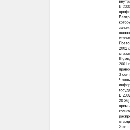
внутр
В 200
профе
Белгр
котор
заним
военн
строи
Поэто
2001 
строи
Шумад
2001 
право
3 сен
Члены
инфор
госуд
В 200
20-26
премь
комит
распр
отвод
Хотя 