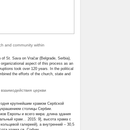
rch and community within
h of St. Sava on Vračar (Belgrade, Serbia),
 organizational aspect of this process as an
uptions took over 120 years. In the political
mbined the efforts of the church, state and
т взаимодействия церкви
егодня крупнейшим храмом Сербской
 украшением столицы Сербии.
мов Европы и всего мира: длина здания
иальный храм… 2015: 9], высота храма с
 кольцевой галереей), а внутренний – 30,5
сота храма cв. Софии