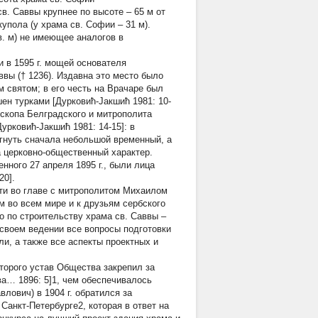
св. Саввы крупнее по высоте – 65 м от
упола (у храма св. Софии – 31 м).
в. м) не имеющее аналогов в
 в 1595 г. мощей основателя
вы († 1236). Издавна это место было
 святом; в его честь на Врачаре был
ен турками [Дурковић-Јакшић 1981: 10-
пископа Белградского и митрополита
урковић-Јакшић 1981: 14-15]: в
игнуть сначала небольшой временный, а
 церковно-общественный характер.
ного 27 апреля 1895 г., были лица
20].
сти во главе с митрополитом Михаилом
м во всем мире и к друзьям сербского
о по строительству храма св. Саввы –
своем ведении все вопросы подготовки
и, а также все аспекты проектных и
орого устав Общества закрепил за
а… 1896: 5]1, чем обеспечивалось
лович) в 1904 г. обратился за
анкт-Петербурге2, которая в ответ на