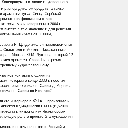
 Консорциум, в отличие от довоенного
 и распорядителем средств, а также
ию храма выступал Синод Сербской
дпринято на финальном этапе
 которые были завершены в 2004 г.
ел вместе с тем значение и для решения
гоукрашения храма св. Саввы,
ссией и РПЦ, где имелся передовой опыт
та Спасителя в Москве. Налаживанию
мэра г. Москвы Ю.М. Лужкова, который 12
вшемся храме св. Саввы1 и выразил
нутреннему художественному
язались контакты с одним из
им, который в конце 2003 г. посетил
 оформлению храма св. Саввы Д. Ацовича.
храма св. Саввы на Врачаре2
я его интерьера в XXI в. – произошла и
я епископ Шумадийский Савва (Вукович).
перешли к митрополиту Черногорско-
жнейшую роль в проекте благоукрашения
вилось в сотрудничестве с Россией и