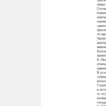
прось
предс
Согла
пожиз
жертв
заним
«деят
просв
Устав
Проек
крите
миров
Белгр
проек
Б. Не
отвеч
церкв
В усл
собор
интел
Строи
в ист
от го
вызва
госуд