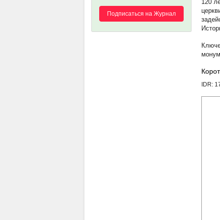
120 л
церкв
Подписаться на Журнал
задей
Истор
монум
Корот
IDR: 