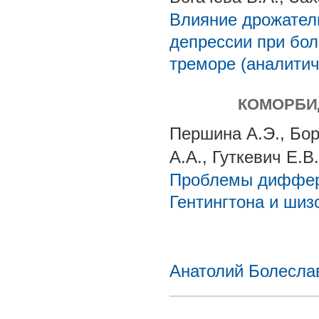
Влияние дрожатель
депрессии при бо
треморе (аналитич
КОМОРБИ
Першина А.Э., Бор
А.А., Гуткевич Е.В.
Проблемы диффере
Гентингтона и шиз
Анатолий Болесла