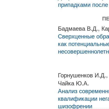
припадками после
П
Бадмаева В.Д., Ка
Сверхценные обра
как потенциальны
несовершеннолетн
Горнушенков И.Д.,
Чайка Ю.А.
Анализ современн
квалификации нег
шизофрении