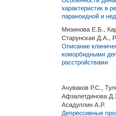
Особенности дина
характеристик в р
параноидной и н
Мизинова Е.Б., Ка
Старунская Д.А., 
Описание клиничес
коморбидными деп
расстройствами
Ачуваков Р.С., Тул
Афзалетдинова Д.Х
Асадуллин А.Р.
Депрессивные про