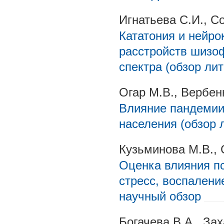
Игнатьева С.И., С
Кататония и нейро
расстройств шизо
спектра (обзор ли
Огар М.В., Вербен
Влияние пандемии
населения (обзор 
Кузьминова М.В., 
Оценка влияния п
стресс, воспалени
научный обзор
Богачева В.А., За