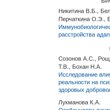
БИ
Никитина В.Б., Бе
Перчаткина О.Э., В
Иммунобиологичес
расстройства ада
Созонов А.С., Рощ
Т.В., Бохан Н.А.
Исследование вли
реальности на пс
здоровых доброво
Лукманова К.А.