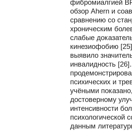
фибромиалгией ВР
обзор Ahern и со
сравнению со стан
хроническим боле
слабые доказатель
кинезиофобию [25]
выявило значител
инвалидность [26]
продемонстрирова
психических и тре
учёными показано,
достоверному улу
интенсивности бо
психологической с
данным литератур