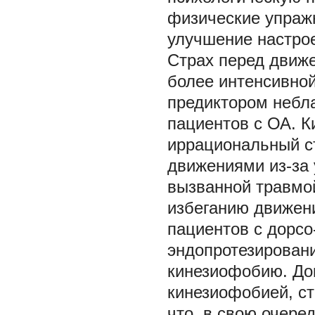
физические упраж
улучшение настрое
Страх перед движе
более интенсивной
предиктором небла
пациентов с ОА. К
иррациональный с
движениями из-за 
вызванной травмой
избеганию движени
пациентов с дорсо
эндопротезирован
кинезиофобию. До
кинезиофобией, ст
что, в свою очере