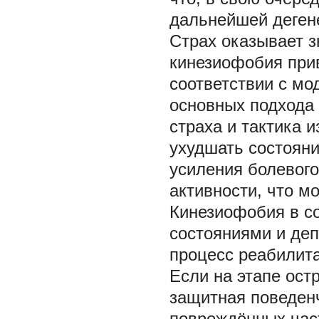
дальнейшей дегене
Страх оказывает з
кинезиофобия прив
соответствии с мо
основных подхода
страха и тактика и
ухудшать состояни
усиления болевог
активности, что мо
Кинезиофобия в с
состояниями и деп
процесс реабилит
Если на этапе ост
защитная поведен
повреждённых част