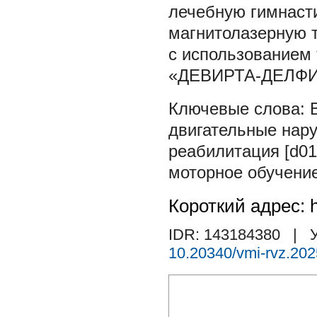
лечебную гимнасти
магнитолазерную 
с использованием 
«ДЕВИРТА-ДЕЛФИ».
двигательные нару
реабилитация [d01
моторное обучение
Короткий адрес: h
IDR: 143184380
| У
10.20340/vmi-rvz.202