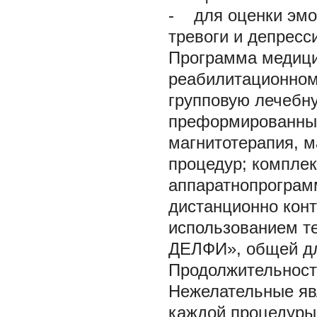
- для оценки эмо
тревоги и депресс
Программа медици
реабилитационном
групповую лечебну
преформированные
магнитотерапия, м
процедур; комплек
аппаратнопрограм
дистанционно кон
использованием т
ДЕЛФИ», общей дли
Продолжительность
Нежелательные яв
каждой процедуры