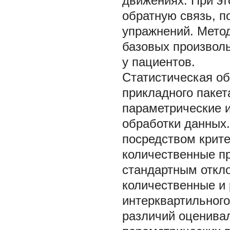
движениях. При э
обратную связь, п
упражнений. Метод
базовых произволь
у пациентов.
Статистическая о
прикладного пакета
параметрические и
обработки данных
посредством крит
количественные п
стандартным откл
количественные и
интерквартильного
различий оценива