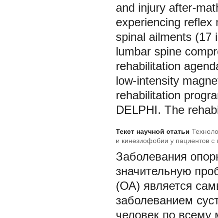
and injury after-ma
experiencing reflex
spinal ailments (17
lumbar spine compre
rehabilitation agen
low-intensity magne
rehabilitation progr
DELPHI. The rehabil
Текст научной статьи
Техноло
и кинезиофобии у пациентов с
Заболевания опор
значительную про
(ОА) является са
заболеванием сус
человек по всему