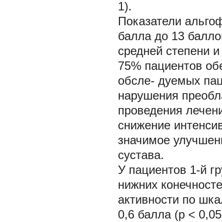
1).
Показатели альгоф
балла до 13 балло
средней степени и
75% пациентов обе
обсле- дуемых па
нарушения преобл
проведения лечен
снижение интенсив
значимое улучшени
сустава.
У пациентов 1-й 
нижних конечност
активности по шкал
0,6 балла (p < 0,0