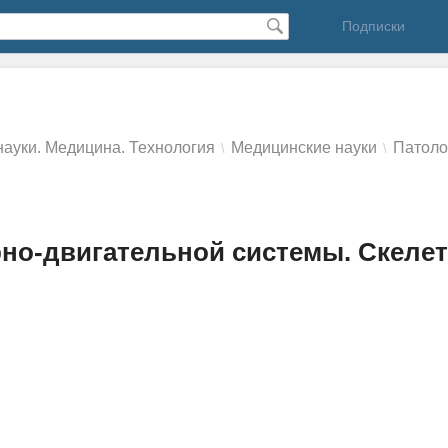
Подписки
ауки. Медицина. Технология
Mедицинские науки
Патоло
\
\
но-двигательной системы. Скеле