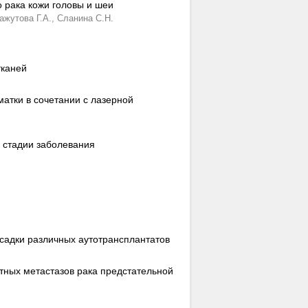
 рака кожи головы и шеи
ажутова Г.А.,
Сланина С.Н.
тканей
атки в сочетании с лазерной
I стадии заболевания
садки различных аутотрансплантатов
тных метастазов рака предстательной