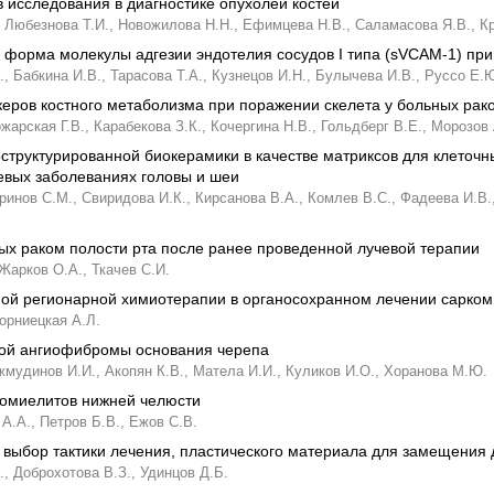
 исследования в диагностике опухолей костей
Любезнова Т.И.,
Новожилова Н.Н.,
Ефимцева Н.В.,
Саламасова Я.В.,
К
 форма молекулы адгезии эндотелия сосудов I типа (sVCAM-1) при
.,
Бабкина И.В.,
Тарасова Т.А.,
Кузнецов И.Н.,
Булычева И.В.,
Руссо Е.Ю
еров костного метаболизма при поражении скелета у больных рак
жарская Г.В.,
Карабекова З.К.,
Кочергина Н.В.,
Гольдберг В.Е.,
Морозов 
структурированной биокерамики в качестве матриксов для клеточн
евых заболеваниях головы и шеи
ринов С.М.,
Свиридова И.К.,
Кирсанова В.А.,
Комлев В.С.,
Фадеева И.В.
ых раком полости рта после ранее проведенной лучевой терапии
Жарков О.А.,
Ткачев С.И.
й регионарной химиотерапии в органосохранном лечении сарком 
орниецкая А.Л.
кой ангиофибромы основания черепа
жмудинов И.И.,
Акопян К.В.,
Матела И.И.,
Куликов И.О.,
Хоранова М.Ю.
еомиелитов нижней челюсти
А.А.,
Петров Б.В.,
Ежов С.В.
: выбор тактики лечения, пластического материала для замещения
.,
Доброхотова В.З.,
Удинцов Д.Б.