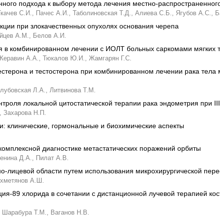
ого подхода к выбору метода лечения местно-распространенного
Ткачев С.И.,
Пачес А.И.,
Таболиновская Т.Д.,
Алиева С.Б.,
Ягубов А.С.,
Б
ции при злокачественных опухолях основания черепа
йцев А.М.,
Белов А.И.
я в комбинированном лечении с ИОЛТ больных саркомами мягких 
Жеравин А.А.,
Тюкалов Ю.И.,
Жамгарян Г.С.
естерона и тестостерона при комбинированном лечении рака тела м
лубовская Л.А.,
Литвинова Т.М.
троля локальной цитостатической терапии рака эндометрия при II
,
Захарова Н.П.
и: клинические, гормональные и биохимические аспекты
омплексной диагностике метастатических поражений орбиты
енина Д.А.,
Пилат А.В.
о-лицевой области путем использования микрохирургической пере
хметянов А.Ш.
ия-89 хлорида в сочетании с дистанционной лучевой терапией кос
Шарабура Т.М.,
Ваганов Н.В.