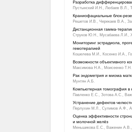
Разработка дифференцированн
Пустынский И.Н.,
Любаев В.Л.,
Краниофациальные блок-резек
Решетов И.В.,
Черекаев В.А.,
За
Дистанционная гамма-терапи
Струков Ю.Н.,
Мусабаева Л.И.,
Мониторинг эстрадиола, прог
гемотерапией
Кошелева М.И.,
Косенко И.А.,
Го
Возможности объективного кон
Максимова Н.А.,
Моисеенко Т.Н.
Рак эндометрия и миома матк
Мунтян А.Б.
Компьютерная томография в к
Павленко Е.С.,
Зотова А.С.,
Важ
Устранение дефектов челюстн
Перлухин М.Л.,
Сулимов А.Ф.,
А
Оценка эффективности стронц
и молочной желёз
Меньшикова Е.С.,
Важенин А.В.,