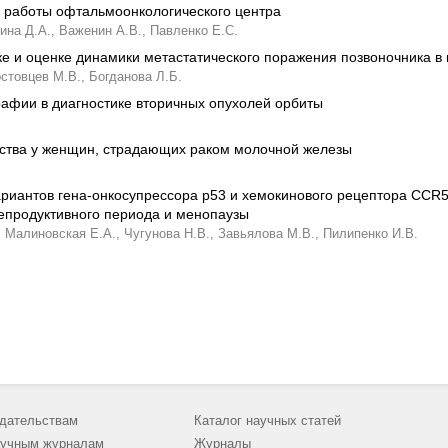
 работы офтальмоонкологического центра
ина Д.А.,
Важенин А.В.,
Павленко Е.С.
ке и оценке динамики метастатического поражения позвоночника в
стовцев М.В.,
Богданова Л.Б.
афии в диагностике вторичных опухолей орбиты
йства у женщин, страдающих раком молочной железы
иантов гена-онкосупрессора р53 и хемокинового рецептора CCR5 
епродуктивного периода и менопаузы
,
Малиновская Е.А.,
Чугунова Н.В.,
Завьялова М.В.,
Пилипенко И.В.
дательствам
Каталог научных статей
учным журналам
Журналы