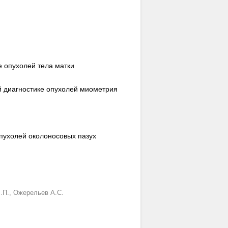
 опухолей тела матки
й диагностике опухолей миометрия
пухолей околоносовых пазух
.П.,
Ожерельев А.С.