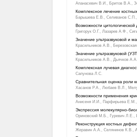
Апанасевич В.И.,
Бритов В.А.,
З
Комплексное лечение костных
Барышева Е.В.,
Селиванов С.П.,
Возможности цитологической 
Григорук О.Г.,
Лазарев А.Ф.,
Сиг
Значение ультразвуковой и м
Красильников А.В.,
Березовская 
Значение ультразвуковой (УЗ
Красильников А.В.,
Дьячков А.А.
Комплексная лучевая диагнос
Сапунова Л.С.
Сравнительная оценка роли к
Хасанов Р.А.,
Любаев В.Л.,
Мелу
Возможности применения крио
Анисеня И.И.,
Парфирьева Е.М.,
Экспрессия молекулярно-биол
Ориновский М.Б.,
Гуревич Л.Е.,
Реконструкция костных дефек
Жеравин А.А.,
Селянинов К.В.,