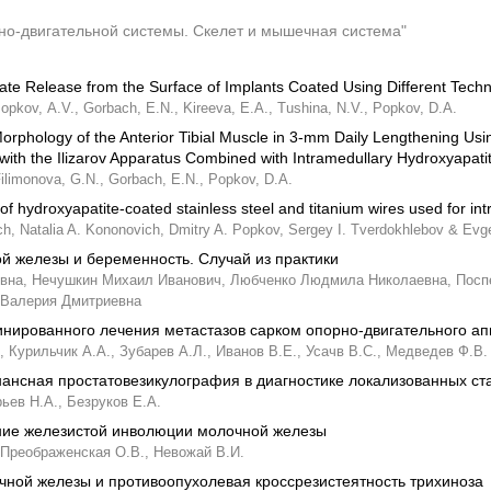
но-двигательной системы. Скелет и мышечная система"
ate Release from the Surface of Implants Coated Using Different Tech
opkov,
A.V.,
Gorbach,
E.N.,
Kireeva,
E.A.,
Tushina,
N.V.,
Popkov,
D.A.
rphology of the Anterior Tibial Muscle in 3-mm Daily Lengthening Usi
 with the Ilizarov Apparatus Combined with Intramedullary Hydroxyapat
ilimonova,
G.N.,
Gorbach,
E.N.,
Popkov,
D.A.
 of hydroxyapatite-coated stainless steel and titanium wires used for i
ch,
Natalia A. Kononovich,
Dmitry A. Popkov,
Sergey I. Tverdokhlebov & Evge
й железы и беременность. Случай из практики
вна,
Нечушкин Михаил Иванович,
Любченко Людмила Николаевна,
Посп
Валерия Дмитриевна
нированного лечения метастазов сарком опорно-двигательного апп
,
Курильчик А.А.,
Зубарев А.Л.,
Иванов В.Е.,
Усачв В.С.,
Медведев Ф.В.
ансная простатовезикулография в диагностике локализованных ст
рьев Н.А.,
Безруков Е.А.
ие железистой инволюции молочной железы
Преображенская О.В.,
Невожай В.И.
ной железы и противоопухолевая кроссрезистеятность трихиноза