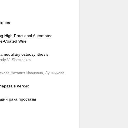
niques
ng High-Fractional Automated
ite-Coated Wire
ntramedullary osteosynthesis
niy V. Shesterikov
ехова Наталия Ивановна,
Лушникова
арата в лёгких
адий рака простаты