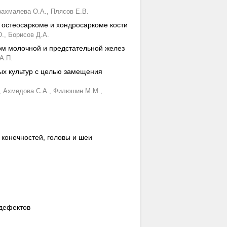
рахмалева О.А.,
Плясов Е.В.
 остеосаркоме и хондросаркоме кости
.,
Борисов Д.А.
ом молочной и предстательной желез
А.П.
ых культур с целью замещения
,
Ахмедова С.А.,
Филюшин М.М.,
конечностей, головы и шеи
 дефектов