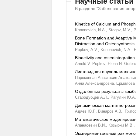
Научные статьи
В разделе "Заболевания опор
Kinetics of Calcium and Phosph
Kononovich,
N.A.,
Stogov,
M.V.,
P
Bone Formation and Adaptive Mo
Distraction and Osteosynthesis
Popkov,
A.V.,
Kononovich,
N.A.,
F
Bioactivity and osteointegration
Arnold V. Popkov,
Elena N. Gorba
Листовидная опухоль молочно
Пароконная Анастасия Анатолье
Анна Александровна,
Ермилова 
Отдалённые результаты комби
Стародубцев А.Л.,
Рагулин Ю.А.
Динамическая магнитно-резон
Адяев Ю.Г.,
Винаров А.З.,
Григо
Математическое моделирован
Апанасевич В.И.,
Козырни М.В.,
Экспериментальный рак молоч