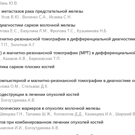
бань Ю.В.
 метастазов рака предстательной железы
Усов В.Ю.,
Величко С.А.,
Исаева С.Н.
диагностики сарком молочной железы
итова Е.С.,
Базулина Л.М.,
Фролова Т.С.,
Кузьминова Н.Б.
агнитно-резонансной томографии в дифференциальной диагностике
Т.П.,
Золотков А.Г.
Т) и магнитно-резонансной томографии (МРТ) в дифференциально
,
Казаков А.В.,
Березовская Т.П.
тика сарком плоских костей
омпьютерной и магнитно-резонансной томографии в диагностике о
зова О.М.,
Стельмах Д.К.
деструкции в лечении опухолей костей
Богоутдинова А.В.
огических маркеров в опухолях молочной железы
Швецова Г.Н.,
Талаева Ш.Ж.,
Колоколов Д.Д.,
Казанцева И.А.,
Широкий В
тов при комбинированном лечении опухолей костей
Анисеня И.И.,
Богоутдинова А.В.