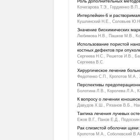
Роль дополнительных методов
Кочегарова Т.Э.,
Гордиенко В.П.,
Интерлейкин-6 и растворимая
Кушлинский Н.Е.,
Соловьев Ю.Н
Значение биохимических марк
Любимова Н.В.,
Пашков М.В.,
Ко
Использование пористой нано
костных дефектов при опухол
Сергеева Н.С.,
Решетов И.В.,
Ба
Сергеева В.С.
Хирургическое лечение больн
Федотенко С.П.,
Кропотов М.А.,
Перспективы предоперационно
Болотина Л.В.,
Королева Л.А.,
К
К вопросу о лечении юношес
Давудов Х.Ш.,
Рязанов В.Б.,
На
Тактика лечения лучевых ост
Ежов В.Г.,
Панов Е.Д.,
Подоскин 
Рак слизистой оболочки щеки
Кропотов М.А.,
Соболевский В.А