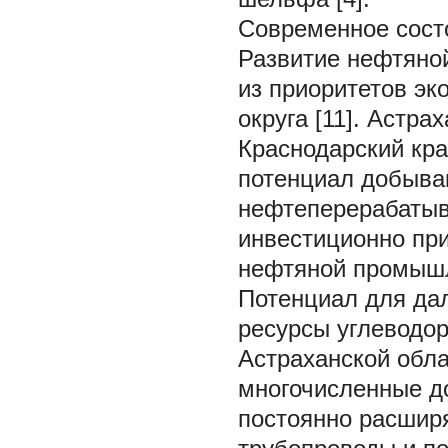
Современное сост
Развитие нефтяно
из приоритетов э
округа [11]. Астра
Краснодарский кр
потенциал добыва
нефтеперерабатыв
инвестиционно пр
нефтяной промыш
Потенциал для да
ресурсы углеводор
Астраханской обла
многочисленные д
постоянно расшир