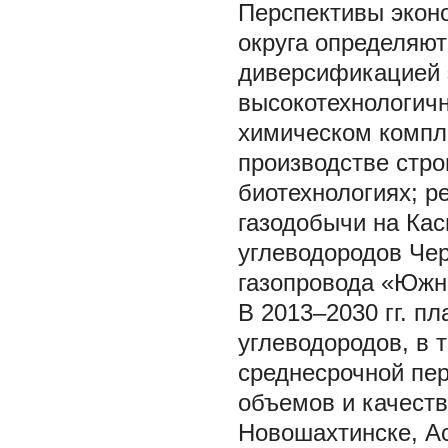
Перспективы экон
округа определяю
диверсификацией э
высокотехнологич
химическом компле
производстве стр
биотехнологиях; р
газодобычи на Ка
углеводородов Чер
газопровода «Южны
В 2013–2030 гг. п
углеводородов, в 
среднесрочной пер
объемов и качеств
Новошахтинске, Ас