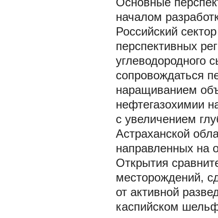
Основные перспек
началом разработ
Российский сектор
перспективных ре
углеводородного с
сопровождаться п
наращиванием объ
нефтегазохимии н
с увеличением гл
Астраханской обла
направленных на 
Открытия сравнит
месторождений, сд
от активной разве
каспийском шельфе