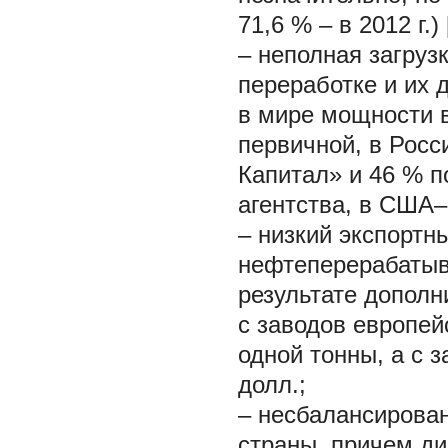
71,6 % – в 2012 г.) 
– неполная загруз
переработке и их 
в мире мощности 
первичной, в Росс
Капитал» и 46 % п
агентства, в США– 
– низкий экспортн
нефтеперерабатыв
результате дополн
с заводов европей
одной тонны, а с з
долл.;
– несбалансирован
страны, причем ди