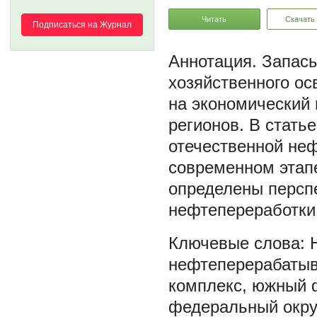
Читать
Скачать
Подписаться на Журнал
Запасы
хозяйственного о
на экономический 
регионов. В стать
отечественной не
современном этап
определены персп
нефтепереработки
нефтеперерабаты
комплекс
,
южный ф
федеральный окру