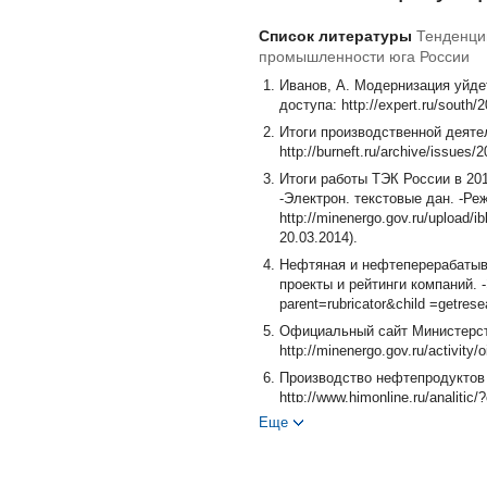
Список литературы
Тенденци
промышленности юга России
Иванов, А. Модернизация уйдет
доступа: http://expert.ru/south/
Итоги производственной деяте
http://burneft.ru/archive/issues
Итоги работы ТЭК России в 20
-Электрон. текстовые дан. -Ре
http://minenergo.gov.ru/upload
20.03.2014).
Нефтяная и нефтеперерабатыв
проекты и рейтинги компаний. -
parent=rubricator&child =getres
Официальный сайт Министерств
http://minenergo.gov.ru/activity
Производство нефтепродуктов в
http://www.himonline.ru/analiti
Еще
Производство основных видов 
статистики по Астраханской об
http://astrastat.gks.ru/wps/wcm/
15.03.2014).