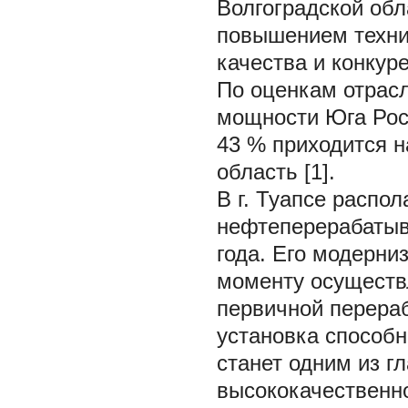
Волгоградской обл
повышением технич
качества и конкур
По оценкам отрас
мощности Юга Росс
43 % приходится н
область [1].
В г. Туапсе распо
нефтеперерабатыв
года. Его модерни
моменту осуществл
первичной перераб
установка способн
станет одним из г
высококачественно