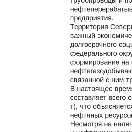
трубопроводы и п
нефтеперерабатыв
предприятия.
Территория Северн
важный экономичес
долгосрочного соц
федерального окр
формирование на 
нефтегазодобываю
связанной с ним т
В настоящее врем
составляет всего 
т), что объясняет
нефтяных ресурсов
Несмотря на нали