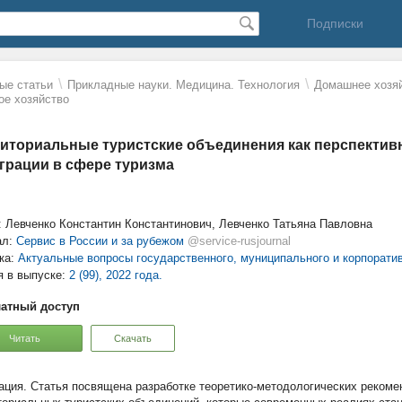
Подписки
\
\
ые статьи
Прикладные науки. Медицина. Технология
Домашнее хозяй
ое хозяйство
иториальные туристские объединения как перспектив
грации в сфере туризма
: Левченко Константин Константинович, Левченко Татьяна Павловна
ал:
Сервис в России и за рубежом
@service-rusjournal
ка:
Актуальные вопросы государственного, муниципального и корпорати
я в выпуске:
2 (99), 2022 года.
атный доступ
Читать
Скачать
Статья посвящена разработке теоретико-методологических рекоме