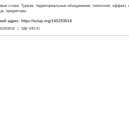
Туризм
,
территориальные объединения
,
типология
,
эффект
,
ца
,
предикторы
кий адрес: https://sciup.org/140293616
140293616
| УДК:
640.41