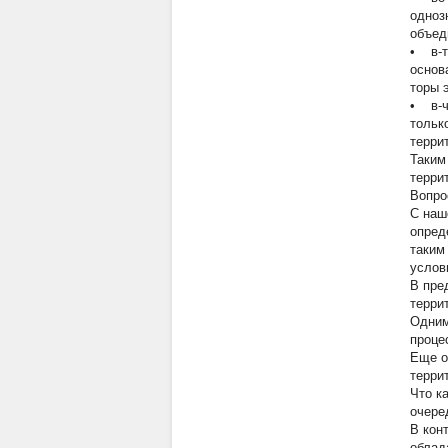
одноз
объед
• в-т
основ
торы 
• в-ч
тольк
терри
Таким
терри
Вопро
С наш
опред
таким
услов
В пре
терри
Одним
проце
Еще о
терри
Что к
очере
В кон
облад