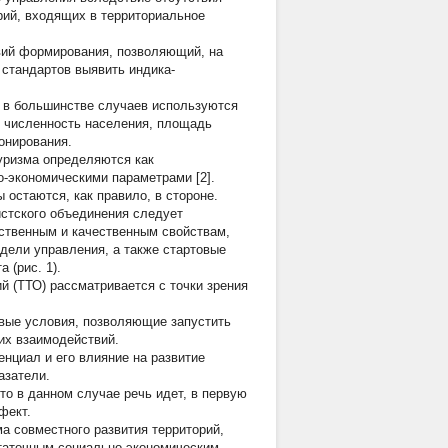
рий, входящих в территориальное
вий формирования, позволяющий, на
стандартов выявить индика-
, в большинстве случаев используются
, численность населения, площадь
онирования.
уризма определяются как
-экономическими параметрами [2].
остаются, как правило, в стороне.
истского объединения следует
ественным и качественным свойствам,
дели управления, а также стартовые
 (рис. 1).
й (ТТО) рассматривается с точки зрения
овые условия, позволяющие запустить
их взаимодействий.
нциал и его влияние на развитие
азатели.
то в данном случае речь идет, в первую
фект.
а совместного развития территорий,
таточным социально-экономическим