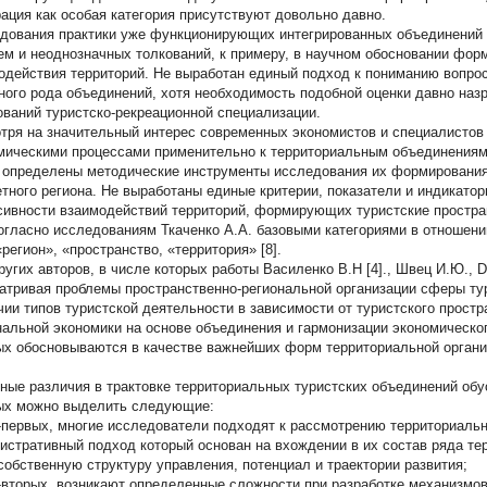
рация как особая категория присутствуют довольно давно.
дования практики уже функционирующих интегрированных объединений 
ем и неоднозначных толкований, к примеру, в научном обосновании фор
одействия территорий. Не выработан единый подход к пониманию вопрос
ного рода объединений, хотя необходимость подобной оценки давно назр
ований туристско-рекреационной специализации.
тря на значительный интерес современных экономистов и специалистов
мическими процессами применительно к территориальным объединениям
 определены методические инструменты исследования их формирования 
етного региона. Не выработаны единые критерии, показатели и индикато
сивности взаимодействий территорий, формирующих туристские простра
согласно исследованиям Ткаченко А.А. базовыми категориями в отношени
регион», «пространство, «территория» [8].
ругих авторов, в числе которых работы Василенко В.Н [4]., Швец И.Ю., De
атривая проблемы пространственно-региональной организации сферы тур
чии типов туристской деятельности в зависимости от туристского прост
нальной экономики на основе объединения и гармонизации экономическог
ых обосновываются в качестве важнейших форм территориальной органи
ные различия в трактовке территориальных туристских объединений об
ых можно выделить следующие:
первых, многие исследователи подходят к рассмотрению территориаль
истративный подход который основан на вхождении в их состав ряда т
собственную структуру управления, потенциал и траектории развития;
вторых, возникают определенные сложности при разработке механизмов