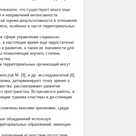
показали, что существуют много еще
м и направлений интенсивности
ов оценки результативности в отношении
ела, особенно в части территориальных
 в сфере управления социально-
, в настоящее время еще недостаточно
и развития, а также их значимости для
ры позволяющие изучить степень
нства.
и территориальных организаций могут
mczuk М. [9], и др. исследователей [6],
изма, детерминируют точку зрения о
ранства, рассматривают развитие
о пространства. Встречаются работы, в
зации туризма кластеры и де-стинации
условлены многими причинами, среди
ных объединений используя
ерриториальных образований, имеющих
 управления вследствие отсутствия