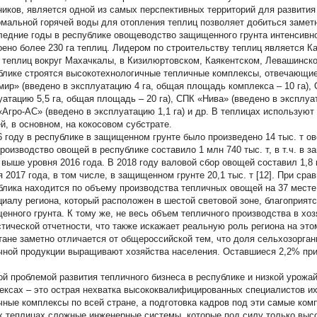
ников, является одной из самых перспективных территорий для развити
рмальной горячей воды для отопления теплиц позволяет добиться замет
ледние годы в республике овощеводство защищенного грунта интенсивно
оено более 230 га теплиц. Лидером по строительству теплиц является Ка
 теплиц вокруг Махачкалы, в Кизилюртовском, Каякентском, Левашинско
блике строятся высокотехнологичные тепличные комплексы, отвечающ
мир» (введено в эксплуатацию 4 га, общая площадь комплекса – 10 га),
уатацию 5,5 га, общая площадь – 20 га), СПК «Нива» (введено в эксплуат
Агро-АС» (введено в эксплуатацию 1,1 га) и др. В теплицах использу
й, в основном, на кокосовом субстрате.
6 году в республике в защищенном грунте было произведено 14 тыс. т ов
роизводство овощей в республике составило 1 млн 740 тыс. т, в т.ч. в з
т выше уровня 2016 года. В 2018 году валовой сбор овощей составил 1,8 м
я 2017 года, в том числе, в защищенном грунте 20,1 тыс. т [12]. При ср
блика находится по объему производства тепличных овощей на 37 месте.
циалу региона, который расположен в шестой световой зоне, благоприя
енного грунта. К тому же, не весь объем тепличного производства в хо
стической отчетности, что также искажает реальную роль региона на это
тане заметно отличается от общероссийской тем, что доля сельхозорган
чной продукции выращивают хозяйства населения. Оставшиеся 2,2% пр
ой проблемой развития тепличного бизнеса в республике и низкой урож
ексах – это острая нехватка высококвалифицированных специалистов и
чные комплексы по всей стране, а подготовка кадров под эти самые ком
х теплицах сложные инженерные системы, которые под силу только вы