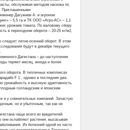
исты, обслуживая методом наскока по
]. Приглашенными
нженер Дагужиев А. и агроном
нг» – 5,5 га и ТК ООО «Агро-АС» – 1,1
ких урожаев томата. По валовому сбору
ть в переходном обороте – 20-25 кг/м2,
 следует летне-осенний оборот. В этом
сследования будут в декабре текущего
.
изменного Дагестана – до наступления
оды теряют месяц, иногда и более
ого оборота. В тепличных комплексах
арадайз F
1
, однако в последние два
ую урожайность и высокую адаптивность
плодным голландским и японским
ке и у сомнительных компаний. Зачастую
ачным, но и убыточным, так как не
агестана чаще всего из вредителей
о они ослабляют растения, высасывая
аболевания. Из болезней одной из часто
ительное распространение в Дагестане