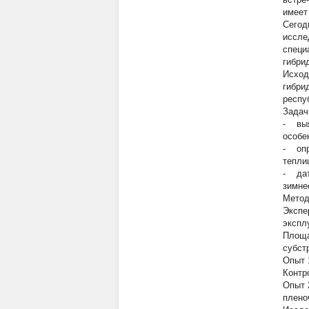
имеет
Сегод
иссле
специ
гибри
Исход
гибри
респу
Задач
- выя
особе
- опр
тепли
- дат
зимне
Метод
Экспе
экспл
Площа
субст
Опыт 
Контр
Опыт 
плено