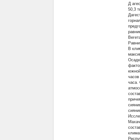
Д
аге
50,3 
Дагес
горна
предг
равни
Вегет
Равни
В кли
макси
Осадк
факто
южной
часов
часа.
атмос
соста
приче
сияни
сияни
Иссле
Махач
соста
клима
Респу