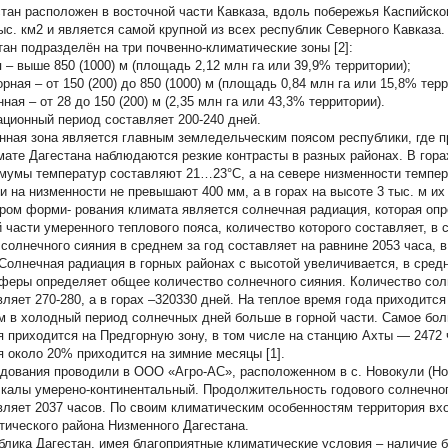
стан расположен в восточной части Кавказа, вдоль побережья Каспийск
тыс. км2 и является самой крупной из всех республик Северного Кавказа.
тан подразделён на три почвенно-климатические зоны [2]:
я
– выше 850 (1000) м (площадь 2,12 млн га или 39,9% территории);
орная
– от 150 (200) до 850 (1000) м (площадь 0,84 млн га или 15,8% терр
нная
– от 28 до 150 (200) м (2,35 млн га или 43,3% территории).
ационный период составляет 200-240 дней.
нная зона является главным земледельческим поясом республики, где 
мате Дагестана наблюдаются резкие контрасты в разных районах. В гора
мумы температур составляют 21…23°С, а на севере низменности темпер
и на низменности не превышают 400 мм, а в горах на высоте 3 тыс. м их
ром форми- рования климата является солнечная радиация, которая оп
 части умеренного теплового пояса, количество которого составляет, в 
 солнечного сияния в среднем за год составляет на равнине 2053 часа, в
 Солнечная радиация в горных районах с высотой увеличивается, в сред
феры определяет общее количество солнечного сияния. Количество сол
вляет 270-280, а в горах –320330 дней. На теплое время года приходитс
м в холодный период солнечных дней больше в горной части. Самое бол
я приходится на Предгорную зону, в том числе на станцию Ахты — 2472 
я около 20% приходится на зимние месяцы [1].
дования проводили в ООО «Агро-АС», расположенном в с. Новокули (Но
калы умерено-континентальный. Продолжительность годового солнечног
вляет 2037 часов. По своим климатическим особенностям территория вх
тического района Низменного Дагестана.
блика Дагестан, имея благоприятные климатические условия – наличие 