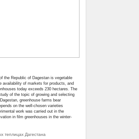
of the Republic of Dagestan is vegetable
e availability of markets for products, and
reenhouses today exceeds 230 hectares. The
tudy of the topic of growing and selecting
ill Dagestan, greenhouse farms bear
depends on the well-chosen varieties
rimental work was carried out in the
ation in film greenhouses in the winter-
х теплицах Дагестана