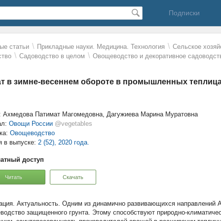
Подписки
\
\
ые статьи
Прикладные науки. Медицина. Технология
Сельское хозяй
\
\
ство
Садоводство в целом
Овощеводство и декоративное садоводст
т в зимне-весеннем обороте в промышленных теплица
: Ахмедова Патимат Магомедовна, Дагужиева Марина Муратовна
ал:
Овощи России
@vegetables
ка:
Овощеводство
я в выпуске:
2 (52), 2020 года.
атный доступ
Читать
Скачать
Актуальность. Одним из динамично развивающихся направлений А
водство защищенного грунта. Этому способствуют природно-климатичес