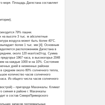
ого моря. Площадь Дагестана составляет
итории);
приходится 79% пашни.
х на высоте 3 тыс. м абсолютные
атура воздуха может быть более 40°С.
 выпадает более 1 тыс. мм [4]. Основным
ределяется расположением Дагестана в
среднем, около 120 ккал/см2/год. Сумма
 предгорье 1967 часа, в высокогорье 2048
нем на каждые 1000 м на 10%. Состояние
нечных дней в низменных районах
я в среднем около 80% солнечного тепла,
ьшое количество часов солнечного
часа. Из общего числа часов солнечного
вострой) – пригороде Махачкалы. Климат
о сияния в районе г. Махачкалы
одит в состав СевероПриморского
больших запасов геотермальных