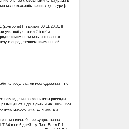
ению опытов с овощными культурами в
ия сельскохозяйственных культур» [5,
контроль) II вариант 30.11 20.01 III
ью учетной делянки 2,5 м2 и
пределением величины и товарных
ализу с определением наименьшей
аботку результатов исследований – по
кие наблюдения за развитием рассады
разницей от 1 до 3 дней и на 100%. Все
иятную микроклимат для роста и
я различались более существенно.
1
Т-34 и на 5 дней – у Пинк Болл F
1
.