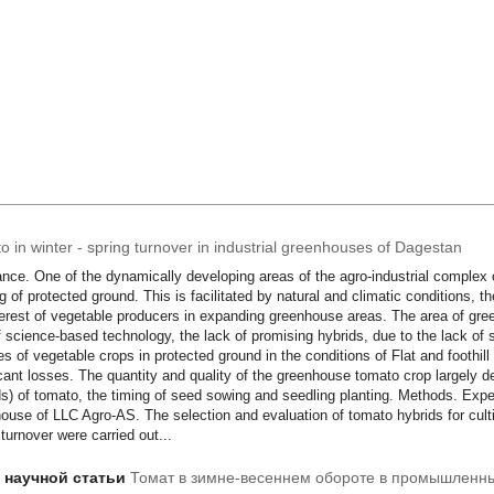
o in winter - spring turnover in industrial greenhouses of Dagestan
nce. One of the dynamically developing areas of the agro-industrial complex 
g of protected ground. This is facilitated by natural and climatic conditions, th
terest of vegetable producers in expanding greenhouse areas. The area of g
f science-based technology, the lack of promising hybrids, due to the lack of s
ies of vegetable crops in protected ground in the conditions of Flat and footh
icant losses. The quantity and quality of the greenhouse tomato crop largely 
ds) of tomato, the timing of seed sowing and seedling planting. Methods. Expe
ouse of LLC Agro-AS. The selection and evaluation of tomato hybrids for cultiv
 turnover were carried out...
т научной статьи
Томат в зимне-весеннем обороте в промышленны