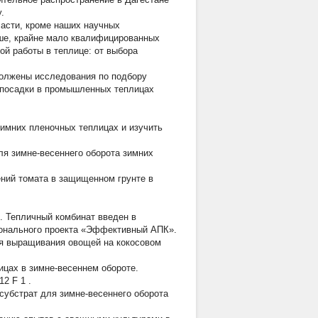
.
ласти, кроме наших научных
ыше, крайне мало квалифицированных
ой работы в теплице: от выбора
олжены исследования по подбору
и посадки в промышленных теплицах
имних пленочных теплицах и изучить
я зимне-весеннего оборота зимних
ний томата в защищенном грунте в
. Тепличный комбинат введен в
ионального проекта «Эффективный АПК».
ия выращивания овощей на кокосовом
ицах в зимне-весеннем обороте.
12 F
1
.
субстрат для зимне-весеннего оборота