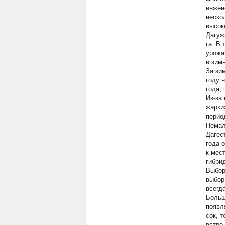
инжен
неско
высок
Дагуж
га. В
урожа
в зим
За зи
году 
года,
Из-за
жарки
перио
Немал
Дагес
года 
к мес
гибри
Выбор
выбор
всегд
Больш
появл
сок, 
встре