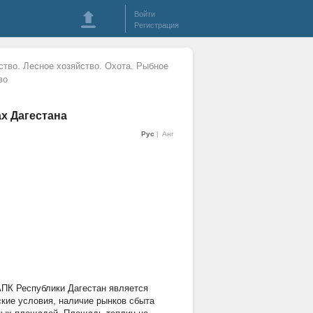
Войти
Регистрация
ство. Лесное хозяйство. Охота. Рыбное
во
х Дагестана
Рус
Анг
ПК Республики Дагестан является
кие условия, наличие рынков сбыта