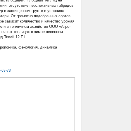
ных площадей. Площадь теплиц на
гии, отсутствие перспективных гибридов,
ур в защищенном грунте в условиях
отери. От грамотно подобранных сортов
ре зависит количество и качество урожая
или в тепличном хозяйстве ООО «Агро-
ночных теплицах в зимне-весеннем
 Тивай 12 F1...
дропоника
,
фенология
,
динамика
-68-73