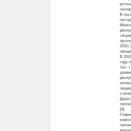
источ
геоте
В пос
постр
Много
респу
«Агро
экспл
ООО «
овоще
В 201
году п
тыс. 
уровн
респу
потен
защищ
стати
Дагес
тепли
[9].
Главн
компл
тепли
многи