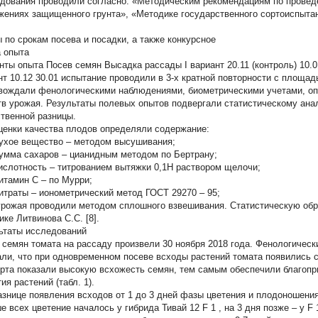
дования проводили согласно: «Методическим рекомендациям по провед
жениях защищенного грунта», «Методике государственного сортоиспытан
 по срокам посева и посадки, а также конкурсное
 опыта
ты опыта Посев семян Высадка рассады I вариант 20.11 (контроль) 10.01 (
нт 10.12 30.01 испытание проводили в 3-х кратной повторности с площад
вождали фенологическими наблюдениями, биометрическими учетами, о
тв урожая. Результаты полевых опытов подвергали статистическому ан
твенной разницы.
ценки качества плодов определяли содержание:
хое вещество – методом высушивания;
мма сахаров – цианидным методом по Бертрану;
слотность – титрованием вытяжки 0,1Н раствором щелочи;
тамин С – по Мурри;
траты – ионометрический метод ГОСТ 29270 – 95;
урожая проводили методом сплошного взвешивания. Статистическую обр
ике Литвинова С.С. [8].
ьтаты исследований
 семян томата на рассаду произвели 30 ноября 2018 года. Фенологичес
али, что при одновременном посеве всходы растений томата появились с 
орта показали высокую всхожесть семян, тем самым обеспечили благопр
ия растений (табл. 1).
азнице появления всходов от 1 до 3 дней фазы цветения и плодоношени
е всех цветение началось у гибрида Тивай 12 F
1
, на 3 дня позже – у F