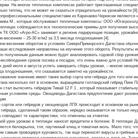
ерам. На многих тепличных комплексах работают приглашенные специал
лько теплиц, что не может не сказаться отрицательно на урожайности [9
опрофессиональными специалистами из Карачаево-Черкесии являются и
иева М., которые обслуживают тепличные комплексы: ООО «Югагрохолди
 теплицах соблюдаются все технологические приемы для получения высо
я ТК ООО «Агро-АС» занимает в регионе лидирующие позиции, урожайнос
не-весеннем – 25-30 кг/м2 за 3,5 месяца плодоношения [4].
мне-весенним оборотом в условиях СевероПриморского Дагестана обычно
наши исследования направлены на изучение этого оборота. Результаты и
 по полученным данным можно будет анализировать годовой сбор урожая
 несоблюдения сроков посева и посадки, что очень важно для условий Н
х дней июля и августа успеть завершить сборы урожая, – многие овощев
да плодоношения, что сказывается заметно на урожайности.
оважное значение имеет также выбор сорта или гибрида для того или ин
тана несколько лет в основном, выращивали голландский гибрид Пинк П
он стал вытеснять гибридом Тивай 12 F
1
, который показывает стабильн
тным условиям среды. Овощеводы Дагестана предпочтение дают розово
дам.
 сортов или гибридов у овощеводов ЛПХ происходит в основном на рын
 гибрида, сделанный таким образом, нередко оказывается не только неуд
а совпадают те характеристики, что отмечены на этикетке.
ой урон урожаю в теплицах наносит вредители и болезни. В теплицах Д
яются белокрылка, тля, паутинный клещ и томатная моль. Мало того, чт
тем самым провоцируя курчавость, так еще переносят вирусы и грибные з
- чающихся является хлоротическая курчавость томатных листьев. Знач