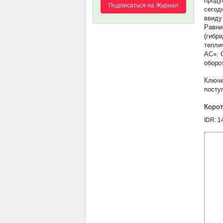
проду
Подписаться на Журнал
сегод
ввиду
Равни
(гибр
тепли
АС». 
оборо
посту
Корот
IDR: 