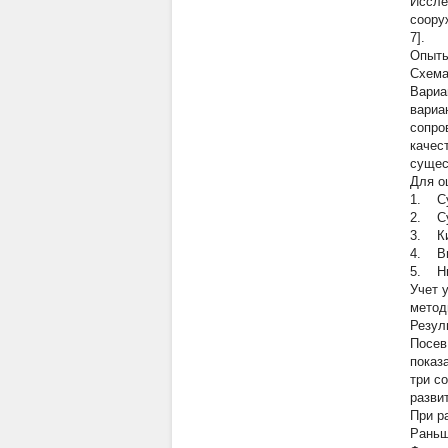
Иссле
соору
7].
Опыты
Схема
Вариан
вариа
сопро
качес
сущес
Для о
1. Су
2. Су
3. Ки
4. Ви
5. Ни
Учет 
метод
Резул
Посев
показ
три с
развит
При р
Раньш