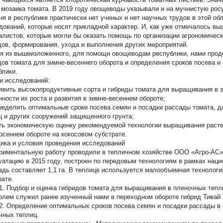
 мозаика томата. В 2019 году овощеводы указывали и на мучнистую росу
ня в республике практически нет ученых и нет научных трудов в этой об
дований, которые носят прикладной характер. И, как уже отмечалось в
алистов, которые могли бы оказать помощь по организации агрономическ
дов, формирования, ухода и выполнения других мероприятий.
я из вышеизложенного, для помощи овощеводам республики, нами прод
дов томата для зимне-весеннего оборота и определения сроков посева 
блики.
и исследований:
вить высокопродуктивные сорта и гибриды томата для выращивания в з
нности их роста и развития в зимне-весеннем обороте;
еделить оптимальные сроки посева семян и посадки рассады томата, дл
ц и других сооружений защищенного грунта;
ь экономическую оценку рекомендуемой технологии выращивания расте
осеннем обороте на кокосовом субстрате.
ика и условия проведения исследований
риментальную работу проводили в тепличном хозяйстве ООО «Агро-АС»
уатацию в 2015 году, построен по передовым технологиям в рамках нац
дь составляет 1,1 га. В теплице используется малообъемная технолог
рате.
1.
Подбор и оценка гибридов томата для выращивания в пленочных тепл
олем служил ранее изученный нами в переходном обороте гибрид Тивай 
2.
Определение оптимальных сроков посева семян и посадки рассады в 
чных теплиц.