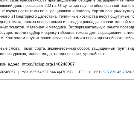
кции, заинтересованность производителей овощей в расширении теплич
няшний день превышает 230 га. Отсутствие научно-обоснованной техноло
 не изученности темы по выращиванию и подбору сортов овощных культ
нного и Предгорного Дагестана, тепличные хозяйства несут ощутимые п
идов) томата, сроков посева семян и высадки рассады в значительной ме
чных томатов. Материал и методика. Экспериментальную работу провод
Осуществляли подбор и оценку гибридов томата для выращивания в пле
те. Контролем служит ранее изученный нами в переходном обороте гибрид
Томат
,
сорта
,
зимне-весенний оборот
,
защищенный грунт
,
ги
пления урожая
,
масса плода
,
плодоношение
,
урожайность
кий адрес: https://sciup.org/140248067
140248067
| УДК:
635.64:631.544.4(470.67)
| DOI:
10.18619/2072-9146-2020-2