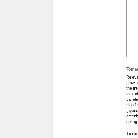
Tomat
Releva
growin
the in
lack o
variet
signif
(hybri
greenh
spring
Текс