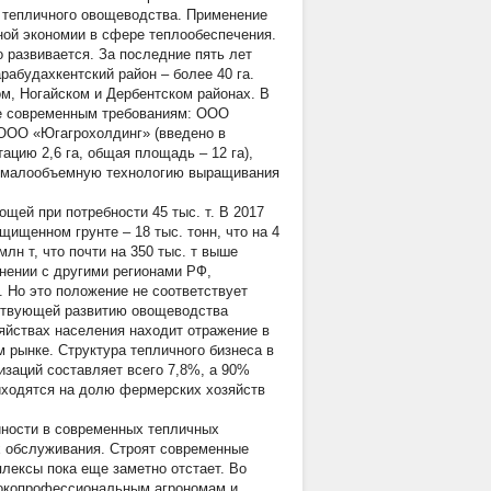
я тепличного овощеводства. Применение
ной экономии в сфере теплообеспечения.
 развивается. За последние пять лет
рабудахкентский район – более 40 га.
м, Ногайском и Дербентском районах. В
ие современным требованиям: ООО
 ООО «Югагрохолдинг» (введено в
ацию 2,6 га, общая площадь – 12 га),
ют малообъемную технологию выращивания
ощей при потребности 45 тыс. т. В 2017
ащищенном грунте – 18 тыс. тонн, что на 4
лн т, что почти на 350 тыс. т выше
авнении с другими регионами РФ,
 Но это положение не соответствует
тствующей развитию овощеводства
зяйствах населения находит отражение в
м рынке. Структура тепличного бизнеса в
изаций составляет всего 7,8%, а 90%
иходятся на долю фермерских хозяйств
айности в современных тепличных
х обслуживания. Строят современные
плексы пока еще заметно отстает. Во
сокопрофессиональным агрономам и