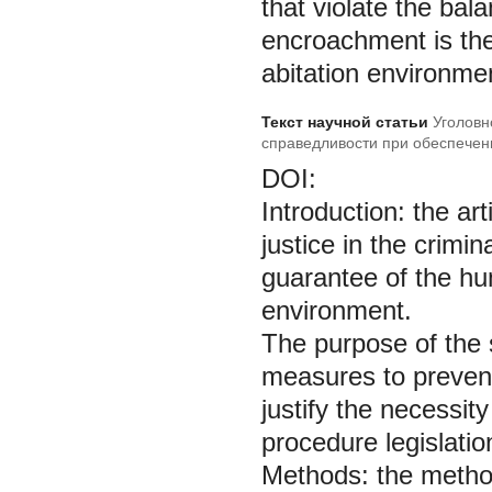
that violate the bal
encroachment is the
abitation environmen
Текст научной статьи
Уголовн
справедливости при обеспечен
DOI:
Introduction:
the art
justice in the crimi
guarantee of the hum
environment.
The
purpose
of the
measures to prevent 
justify the necessity
procedure legislatio
Methods:
the metho