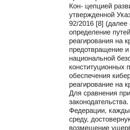
Кон- цепцией разв
утвержденной Указ
92/2016 [8] (дале
определение путе
реагирования на к
предотвращение и
национальной безо
конституционных п
обеспечения кибер
реагирование на к
Для сравнения пр
законодательства.
Федерации, кажды
среду, достоверну
возмещение ущерб