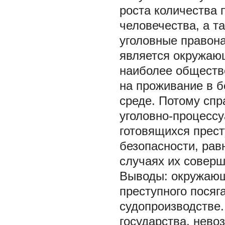
роста количества 
человечества, а т
уголовные правона
является окружающ
наиболее обществ
на проживание в б
среде. Потому сп
уголовно-процесс
готовящихся прест
безопасности, рав
случаях их соверш
Выводы:
окружающ
преступного посяг
судопроизводстве
государства, нево