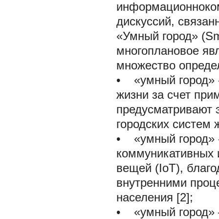
информационноком
дискуссий, связан
«Умный город» (Sm
многоплановое явл
множество опреде
•
«умный город» -
жизни за счет при
предусматривают 
городских систем 
•
«умный город» -
коммуникативных 
вещей (IoT), благ
внутренними проце
населения [2];
•
«умный город» –