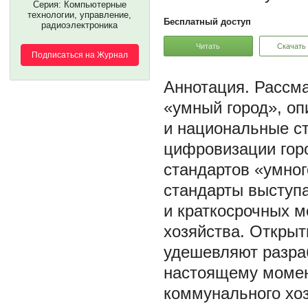
Серия: Компьютерные
технологии, управление,
Бесплатный доступ
радиоэлектроника
Читать
Скачать
Подписаться на Журнал
Рассма
«умный город», о
и национальные с
цифровизации горо
стандартов «умног
стандарты выступ
и краткосрочных м
хозяйства. Открыт
удешевляют разраб
настоящему момен
коммунального хо