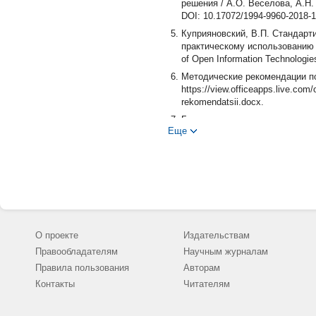
решения / А.О. Веселова, А.Н. 
DOI: 10.17072/1994-9960-2018-1
Куприяновский, В.П. Стандарт
практическому использованию в 
of Open Information Technologies
Методические рекомендации по
https://view.officeapps.live.com
rekomendatsii.docx.
Базовые и дополнительные тре
Еще
http://www.minstroyrf.ru/upload/i
Банк решений умного города. - ht
Smart cities - Vocabulary (PAS 
Smart city framework - Guide to 
https://shop.bsigroup.com/uplo
Smart city concept model - Guide 
https://shop.bsigroup.com/uplo
О проекте
Издательствам
Guide for city leaders Summary o
Правообладателям
Научным журналам
Guide-for-city-leaders-Summary
Правила пользования
Авторам
Smart cities - Guide to the role
Контакты
Читателям
https://shop.bsigroup.com/uplo
Smart Cities Mission. - http://sma