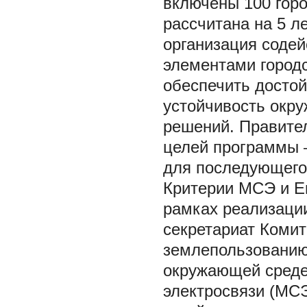
включены 100 горо
рассчитана на 5 л
организация соде
элементами город
обеспечить достой
устойчивость окр
решений. Правител
целей программы 
для последующего
Критерии МСЭ и Е
рамках реализаци
секретариат Комит
землепользованию
окружающей среде
электросвязи (МС