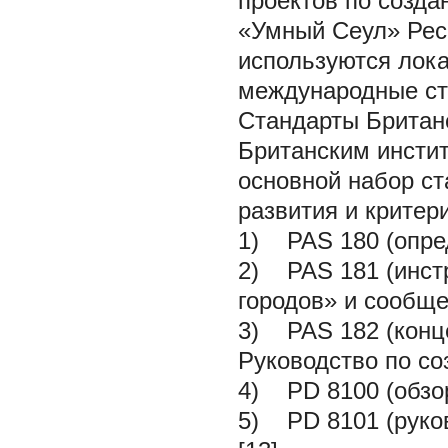
проектов по созда
«Умный Сеул» Респ
используются лок
международные ст
Стандарты Британс
Британским инсти
основной набор с
развития и критер
1) PAS 180 (опред
2) PAS 181 (инстр
городов» и сообщес
3) PAS 182 (конц
Руководство по со
4) PD 8100 (обзор
5) PD 8101 (руко