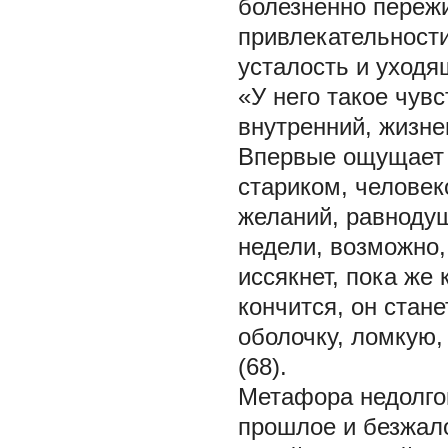
болезненно переж
привлекательност
усталость и уходя
«У него такое чувс
внутренний, жизне
Впервые ощущает о
стариком, человек
желаний, равноду
недели, возможно,
иссякнет, пока же 
кончится, он стан
оболочку, ломкую, 
(68).
Метафора недолгов
прошлое и безжало