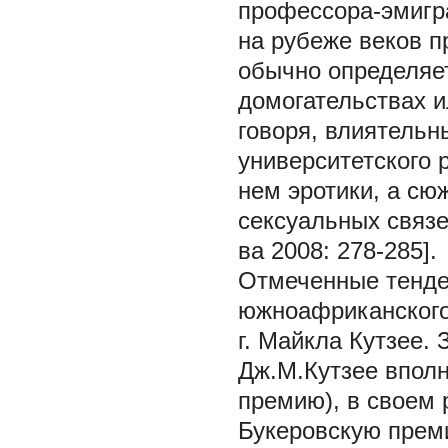
профессора-эмигра
на рубеже веков п
обычно определяе
домогательствах и
говоря, влиятель
университетского 
нем эротики, а сю
сексуальных связ
ва 2008: 278-285].
Отмеченные тенден
южноафриканского
г. Майкла Кутзее. 
Дж.М.Кутзее впол
премию), в своем 
Букеровскую преми