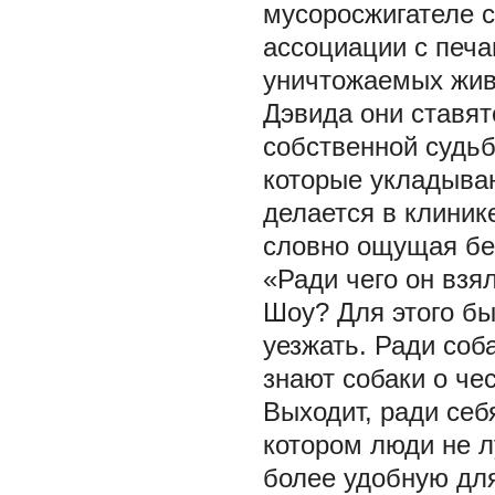
мусоросжигателе 
ассоциации с печ
уничтожаемых живо
Дэвида они ставят
собственной судьб
которые укладываю
делается в клиник
словно ощущая
бе
«Ради чего он взя
Шоу? Для этого бы
уезжать. Ради соба
знают собаки о че
Выходит, ради себ
котором люди не л
более удобную для