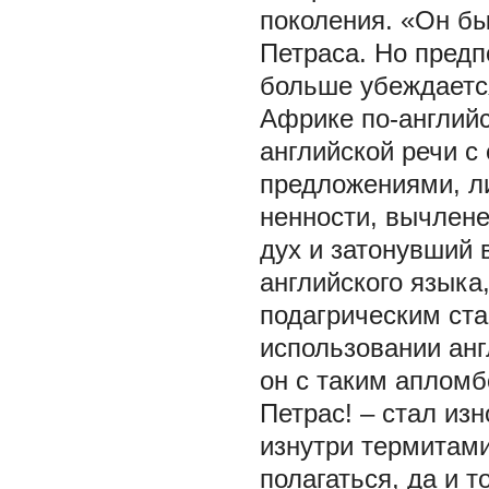
поколения. «Он бы
Петраса. Но предп
больше убеждаетс
Африке по-английс
английской речи 
предложениями, л
ненности, вычлене
дух и затонувший 
английского языка
подагрическим ста
использовании ан
он с таким апломб
Петрас! – стал и
изнутри термитам
полагаться, да и т