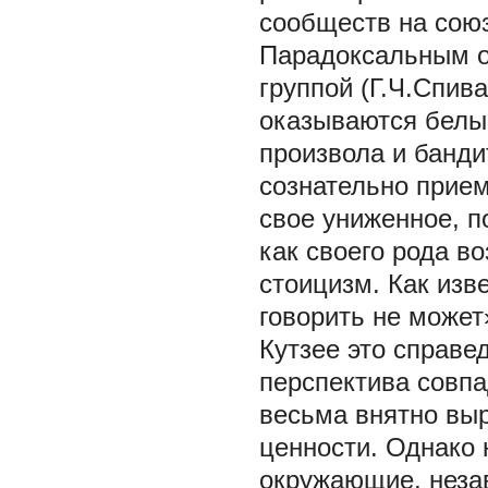
сообществ на сою
Парадоксальным о
группой
(Г.Ч.Спив
оказываются белы
произвола и банди
сознательно прие
свое униженное, п
как своего рода 
стоицизм. Как изв
говорить не может
Кутзее это справе
перспектива совпа
весьма внятно выр
ценности. Однако 
окружающие, незав