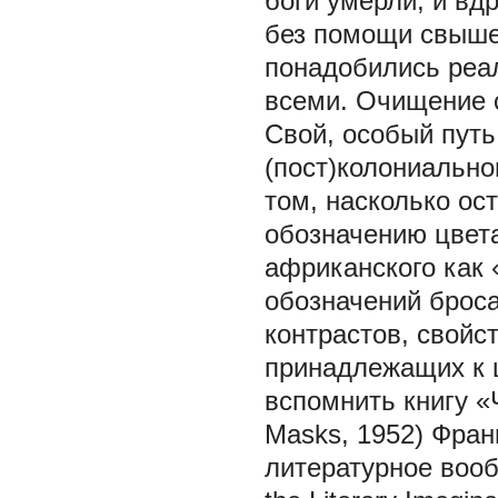
боги умерли, и вд
без помощи свыше
понадобились реа
всеми. Очищение с
Свой, особый пут
(пост)колониально
том, насколько ос
обозначению цвета
африканского
как 
обозначений броса
контрастов, свойс
принадлежащих к 
вспомнить книгу «
Masks,
1952) Фран
литературное вооб