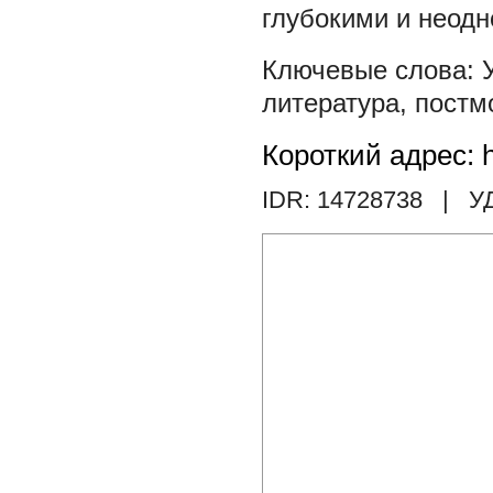
глубокими и неод
литература
,
постм
Короткий адрес: h
IDR: 14728738
| У