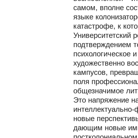
самом, вполне сос
языке колонизатор
катастрофе, к кот
Университетский 
подтверждением то
психологическое 
художественно во
кампусов, превра
поля профессиона
общезначимое лит
Это напряжение н
интеллектуально-
новые перспектив
дающим новые имп
постколониальном 