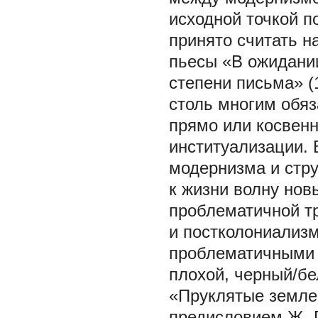
исходной точкой п
принято считать на
пьесы «В ожидании
степени письма» (
столь многим обяз
прямо или косвенн
институализации. 
модернизма и стр
к жизни волну нов
проблематичной т
и постколониализм
проблематичными с
плохой, черный/бе
«Пруклятые землей»
предисловием Ж.-П