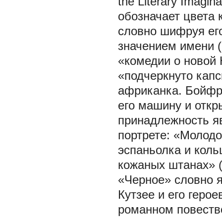
the Literary Imagina
обозначает цвета 
словно шифруя его
значением имени (
«комедии о новой
«подчеркнуто кап
африканка. Бойфр
его машину и откр
принадлежность яв
портрете: «Молодо
эспаньолка и коль
кожаных штанах» (
«Черное» словно 
Кутзее и его герое
романном повеств