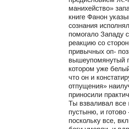
манихейство» запад
книге Фанон указы
сознания исполнял
помогало Западу 
реакцию со сторо
привычных оп- поз
вышеупомянутый па
котором уже белы
что он и констати
отпущения» наилу
приносили практич
Ты взваливал все 
пустыню, и готово
поскольку все, вк