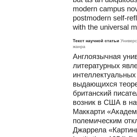
modern campus novel
postmodern self-refl
with the universal 
Текст научной статьи
Универс
жанра
Англоязычная унив
литературных явле
интеллектуальных 
выдающихся теорет
британский писате
возник в США в на
Маккарти «Академи
полемическим отк
Джаррела «Картины