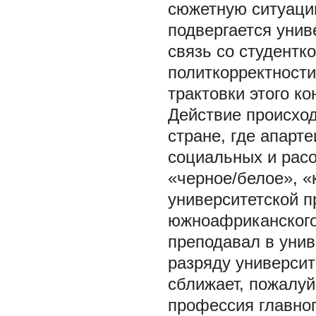
сюжетную ситуацию
подвергается унив
связь со студентк
политкорректности
трактовки этого к
Действие происход
стране, где апарт
социальных и расо
«черное/белое», «
университетской п
южноафриканского 
преподавал в унив
разряду университ
сближает, пожалуй
профессия главног