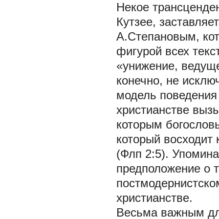
Некое трансценде
Кутзее, заставляе
А.Степановым, ко
фигурой всех текс
«унижение, ведуще
конечно, не исклю
модель поведения 
христианстве выз
которым богословы
который восходит
(Флп 2:5). Упомин
предположение о т
постмодернистско
христианстве.
Весьма важным дл