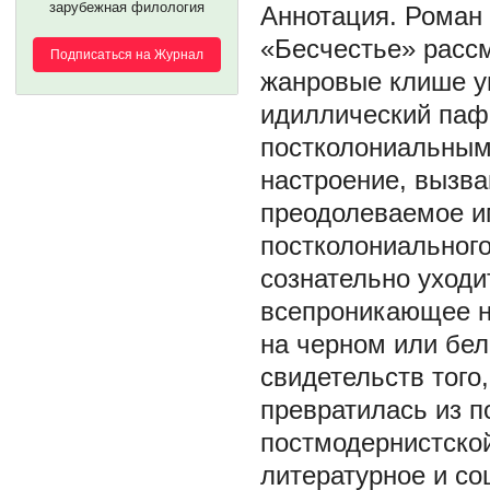
зарубежная филология
Роман 
«Бесчестье» рассм
Подписаться на Журнал
жанровые клише ун
идиллический паф
постколониальным
настроение, вызв
преодолеваемое им
постколониального
сознательно уходи
всепроникающее н
на черном или бел
свидетельств того
превратилась из п
постмодернистско
литературное и со