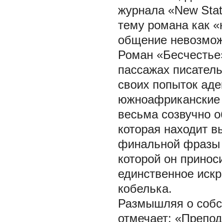
журнала «New Sta
тему романа как «
общение невозмож
Роман «Бесчестье»
пассажах писател
своих попыток аде
южноафриканские р
весьма созвучно 
которая находит в
финальной фразы г
которой он принос
единственное искр
кобелька.
Размышляя о собс
отмечает: «Препод