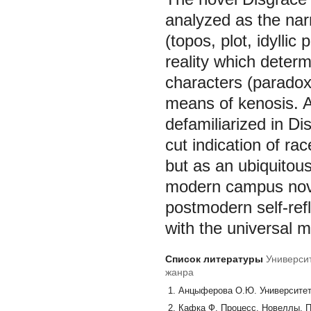
analyzed as the nar
(topos, plot, idyllic
reality which deter
characters (paradox
means of kenosis. A
defamiliarized in
Di
cut indication of ra
but as an ubiquitou
modern campus novel
postmodern self-refl
with the universal 
Список литературы
Универси
жанра
Анцыферова О.Ю. Университетс
Кафка Ф. Процесс. Новеллы. Пи