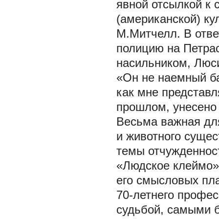
явной отсылкой к 
(американской) ку
М.Митчелл. В отве
полицию на Петрас
насильником, Люси
«Он не наемный бат
как мне представл
прошлом,
унесено
Весьма важная для
и животного сущес
темы отчужденнос
«Людское клеймо».
его смысловых пла
70-летнего профе
судьбой, самыми 