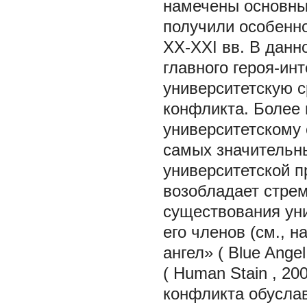
намечены основны
получили особенн
XX-XXI вв. В данн
главного героя-ин
университетскую с
конфликта. Более 
университетскому 
самых значительн
университетской п
возобладает стре
существования ун
его членов (см., 
ангел» (
Blue Angel
(
Human Stain
, 20
конфликта обусла