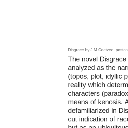
Disgrace by J.M.Coetzee: postcol
The novel Disgrace 
analyzed as the nar
(topos, plot, idyllic
reality which deter
characters (paradox
means of kenosis. A
defamiliarized in Di
cut indication of ra
but as an ubiquitous