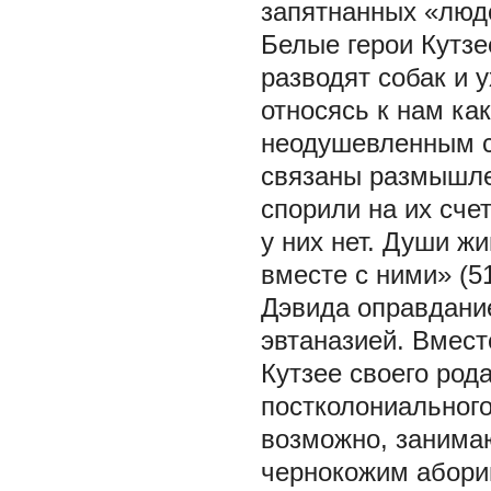
запятнанных «люд
Белые герои Кутзе
разводят собак и 
относясь к нам как
неодушевленным с
связаны размышле
спорили на их сче
у них нет. Души ж
вместе с ними» (5
Дэвида оправдание
эвтаназией. Вмест
Кутзее своего ро
постколониальног
возможно, занимаю
чернокожим абориг