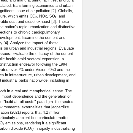
as, and manufacturing facilities, is crucial
calated, transforming economies and urban
icant issue of air pollution [2]. Globally,
cture, which emits CO₂, NOx, SO₂, and
derable dust and diesel exhaust [3]. These
 nation's rapid urbanization and distinctive
nfections to chronic cardiopulmonary
ce development. Examine the cement and
ly [4]. Analyze the impact of these
us on urban and industrial regions. Evaluate
ssues. Evaluate the efficacy of the current
lic health amid sectoral expansion, a
construction endeavor following the 1994
rates over 7% under Vision 2050 and the
res in infrastructure, urban development, and
 industrial parks nationwide, including in
both in a real and metaphorical sense. The
n import dependence and the generation of
 "build-at- all-costs" paradigm: the sectors
vironmental externalities that jeopardize
ion (2021) reports that 4.2 million
ticularly ambient fine particulate matter
₂ emissions, rendering it a significant
rbon dioxide (CO₂) in rapidly industrializing