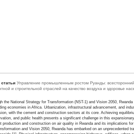
т статьи
Управление промышленным ростом Руанды: всесторонний
тной и строительной отраслей на качество воздуха и здоровье на
h the National Strategy for Transformation (NST-1) and Vision 2050, Rwanda 
ing economies in Africa. Urbanization, infrastructural advancement, and industri
ion, with the cement and construction sectors at its core. Achieving equili
vation, and public health presents a significant challenge in this expansiona
 production and construction on air quality in Rwanda and its implications for
ansformation and Vision 2050, Rwanda has embarked on an unprecedented traj