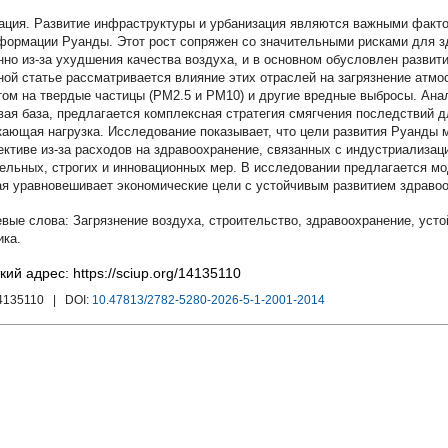
Развитие инфраструктуры и урбанизация являются важными факт
формации Руанды. Этот рост сопряжен со значительными рисками для 
нно из-за ухудшения качества воздуха, и в основном обусловлен развит
ной статье рассматривается влияние этих отраслей на загрязнение атмо
том на твердые частицы (PM2.5 и PM10) и другие вредные выбросы. Ан
вая база, предлагается комплексная стратегия смягчения последствий д
кающая нагрузка. Исследование показывает, что цели развития Руанды 
ективе из-за расходов на здравоохранение, связанных с индустриализац
ельных, строгих и инновационных мер. В исследовании предлагается мо
ая уравновешивает экономические цели с устойчивым развитием здраво
Загрязнение воздуха
,
строительство
,
здравоохранение
,
усто
ика.
кий адрес: https://sciup.org/14135110
4135110
| DOI:
10.47813/2782-5280-2026-5-1-2001-2014