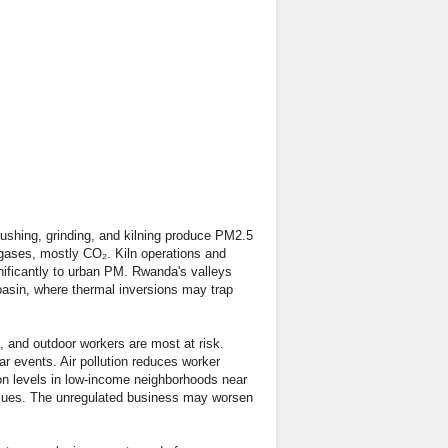
rushing, grinding, and kilning produce PM2.5
 gases, mostly CO₂. Kiln operations and
ificantly to urban PM. Rwanda's valleys
 basin, where thermal inversions may trap
, and outdoor workers are most at risk.
r events. Air pollution reduces worker
ion levels in low-income neighborhoods near
issues. The unregulated business may worsen