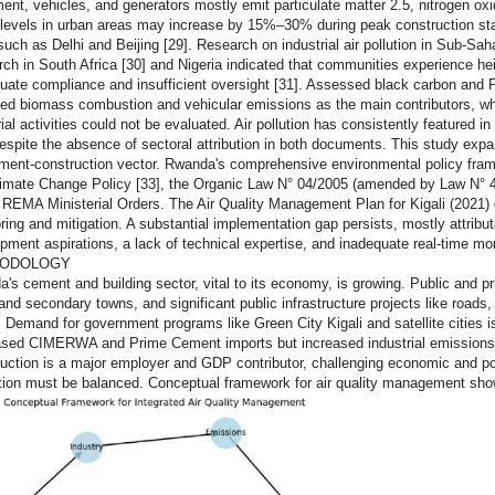
ent, vehicles, and generators mostly emit particulate matter 2.5, nitrogen ox
evels in urban areas may increase by 15%–30% during peak construction st
 such as Delhi and Beijing [29]. Research on industrial air pollution in Sub-Sah
ch in South Africa [30] and Nigeria indicated that communities experience hei
uate compliance and insufficient oversight [31]. Assessed black carbon and 
fied biomass combustion and vehicular emissions as the main contributors, wh
rial activities could not be evaluated. Air pollution has consistently featured
despite the absence of sectoral attribution in both documents. This study ex
ment-construction vector. Rwanda's comprehensive environmental policy fram
imate Change Policy [33], the Organic Law N° 04/2005 (amended by Law N° 48/20
 REMA Ministerial Orders. The Air Quality Management Plan for Kigali (2021) de
ring and mitigation. A substantial implementation gap persists, mostly attribu
pment aspirations, a lack of technical expertise, and inadequate real-time moni
ODOLOGY
's cement and building sector, vital to its economy, is growing. Public and pr
 and secondary towns, and significant public infrastructure projects like roads,
 Demand for government programs like Green City Kigali and satellite cities 
sed CIMERWA and Prime Cement imports but increased industrial emissions
uction is a major employer and GDP contributor, challenging economic and pol
tion must be balanced. Conceptual framework for air quality management show