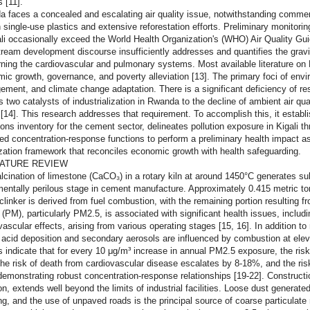
s [11].
 faces a concealed and escalating air quality issue, notwithstanding commen
 single-use plastics and extensive reforestation efforts. Preliminary monitori
ali occasionally exceed the World Health Organization's (WHO) Air Quality Guid
ream development discourse insufficiently addresses and quantifies the gravit
ning the cardiovascular and pulmonary systems. Most available literature o
ic growth, governance, and poverty alleviation [13]. The primary foci of envir
ment, and climate change adaptation. There is a significant deficiency of re
s two catalysts of industrialization in Rwanda to the decline of ambient air q
 [14]. This research addresses that requirement. To accomplish this, it establi
ons inventory for the cement sector, delineates pollution exposure in Kigali 
zed concentration-response functions to perform a preliminary health impact 
zation framework that reconciles economic growth with health safeguarding.
RATURE REVIEW
lcination of limestone (CaCO₃) in a rotary kiln at around 1450°C generates s
entally perilous stage in cement manufacture. Approximately 0.415 metric to
 clinker is derived from fuel combustion, with the remaining portion resulting f
 (PM), particularly PM2.5, is associated with significant health issues, inclu
vascular effects, arising from various operating stages [15, 16]. In addition to
 acid deposition and secondary aerosols are influenced by combustion at elev
s indicate that for every 10 μg/m³ increase in annual PM2.5 exposure, the risk
he risk of death from cardiovascular disease escalates by 8-18%, and the risk
emonstrating robust concentration-response relationships [19-22]. Construction
ion, extends well beyond the limits of industrial facilities. Loose dust generate
ng, and the use of unpaved roads is the principal source of coarse particulat