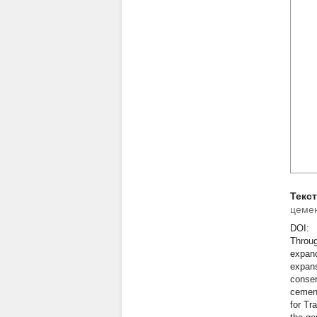
Текс
цемен
DOI:
Throug
expand
expans
conser
cement
for Tr