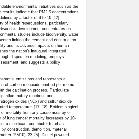
dable environmental initiatives such as the
ng results indicate that PM2.5 concentrations
elines by a factor of 8 to 10 [12].
y of health repercussions, particularly
n Rwanda's development concentrates on
onmental studies include biodiversity, water
search linking the cement and construction
uality and its adverse impacts on human
shes the nation's inaugural integrated
through dispersion modeling, employs
assessment, and suggests a policy
ubstantial emissions and represents a
ns of carbon monoxide emitted per metric
rom the calcination process. Particulate
ding inflammatory reactions and
 nitrogen oxides (NOx) and sulfur dioxide
ated temperatures [17, 18]. Epidemiological
 of mortality from any cause rises by 6-
 of lung cancer mortality increases by 10-
, a significant contributor to urban
d by construction, demolition, material
e matter (PM10) [23-25]. Diesel-powered