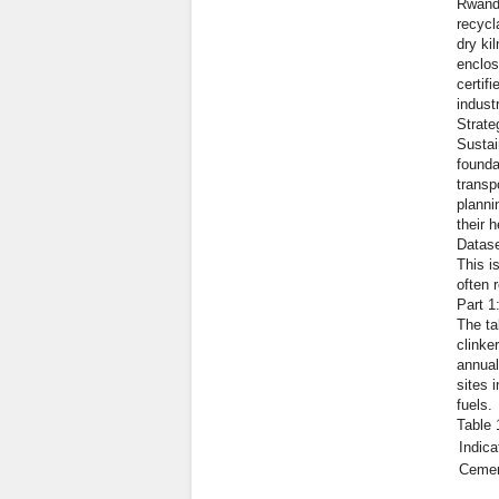
Rwanda
recycl
dry ki
enclos
certif
indust
Strate
Sustai
founda
transp
planni
their 
Datase
This i
often r
Part 1
The ta
clinke
annual
sites 
fuels.
Table
Indica
Cemen