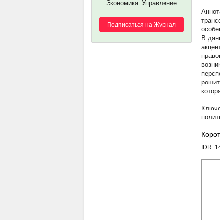
Экономика. Управление
транс
Подписаться на Журнал
особе
В дан
акцен
право
возни
персп
решит
котор
полит
Корот
IDR: 1