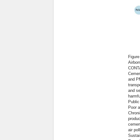
Figure
Airbor
CONT
Cement
and PM
transp
and se
harmfu
Public
Poor a
Chroni
produc
cement
air po
Sustai