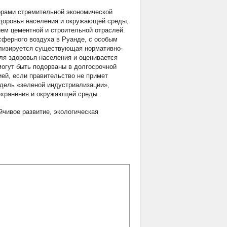
орами стремительной экономической
здоровья населения и окружающей среды,
ием цементной и строительной отраслей.
сферного воздуха в Руанде, с особым
ализируется существующая нормативно-
ля здоровья населения и оценивается
могут быть подорваны в долгосрочной
ией, если правительство не примет
дель «зеленой индустриализации»,
охранения и окружающей среды.
йчивое развитие
,
экологическая