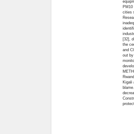
equipm
PM10 l
cities
Resear
inadeq
identi
indust
[32], 
the ce
and Cl
out by
monito
develo
METH
Rwanda
Kigali
blame.
decrea
Constr
protec