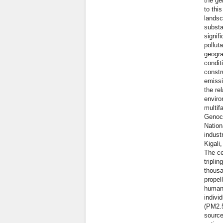
the ge
to thi
landsc
substa
signif
pollut
geogra
condit
constr
emissi
the re
enviro
multif
Genoci
Nation
indust
Kigali
The ce
tripli
thousa
propel
human 
indivi
(PM2.5
source