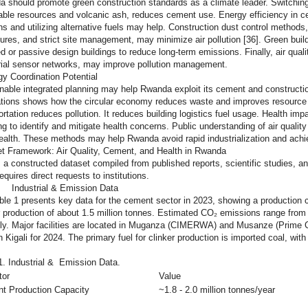
 should promote green construction standards as a climate leader. Switchin
able resources and volcanic ash, reduces cement use. Energy efficiency in cem
lns and utilizing alternative fuels may help. Construction dust control methods,
ures, and strict site management, may minimize air pollution [36]. Green bu
ied or passive design buildings to reduce long-term emissions. Finally, air quali
rial sensor networks, may improve pollution management.
gy Coordination Potential
nable integrated planning may help Rwanda exploit its cement and constructi
tions shows how the circular economy reduces waste and improves resource ef
ortation reduces pollution. It reduces building logistics fuel usage. Health impa
ng to identify and mitigate health concerns. Public understanding of air quali
health. These methods may help Rwanda avoid rapid industrialization and achie
t Framework: Air Quality, Cement, and Health in Rwanda
s a constructed dataset compiled from published reports, scientific studies, an
equires direct requests to institutions.
: Industrial & Emission Data
ble 1 presents key data for the cement sector in 2023, showing a production c
r production of about 1.5 million tonnes. Estimated CO₂ emissions range from 
ly. Major facilities are located in Muganza (CIMERWA) and Musanze (Prime C
in Kigali for 2024. The primary fuel for clinker production is imported coal, with
1.
Industrial
&
Emission Data.
tor
Value
t Production Capacity
~1.8 - 2.0 million tonnes/year