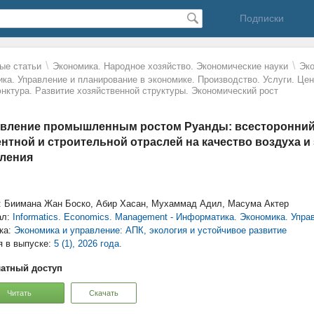
Подписки
\
\
ые статьи
Экономика. Народное хозяйство. Экономические науки
Эко
ика. Управление и планирование в экономике. Производство. Услуги. Це
нктура. Развитие хозяйственной структуры. Экономический рост
вление промышленным ростом Руанды: всесторонний
нтной и строительной отраслей на качество воздуха и
ления
: Биимана Жан Боско, Абир Хасан, Мухаммад Адил, Масума Актер
ал:
Informatics. Economics. Management - Информатика. Экономика. Упра
ка:
Экономика и управление: АПК, экология и устойчивое развитие
я в выпуске:
5 (1), 2026 года.
атный доступ
Читать
Скачать