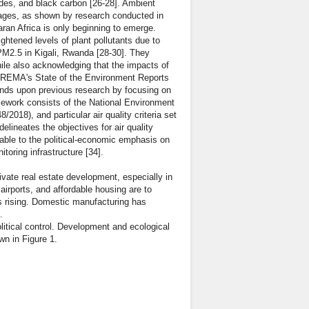
ides, and black carbon [26-28]. Ambient
ages, as shown by research conducted in
aran Africa is only beginning to emerge.
ghtened levels of plant pollutants due to
PM2.5 in Kigali, Rwanda [28-30]. They
ile also acknowledging that the impacts of
 in REMA's State of the Environment Reports
pands upon previous research by focusing on
ework consists of the National Environment
18), and particular air quality criteria set
lineates the objectives for air quality
table to the political-economic emphasis on
toring infrastructure [34].
ivate real estate development, especially in
 airports, and affordable housing are to
is rising. Domestic manufacturing has
.
itical control. Development and ecological
n in Figure 1.