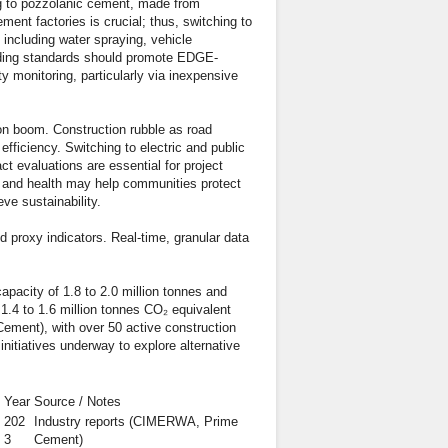
g to pozzolanic cement, made from
ent factories is crucial; thus, switching to
 including water spraying, vehicle
ilding standards should promote EDGE-
ty monitoring, particularly via inexpensive
on boom. Construction rubble as road
ficiency. Switching to electric and public
ct evaluations are essential for project
ty and health may help communities protect
ve sustainability.
d proxy indicators. Real-time, granular data
apacity of 1.8 to 2.0 million tonnes and
1.4 to 1.6 million tonnes CO₂ equivalent
ement), with over 50 active construction
 initiatives underway to explore alternative
Year
Source / Notes
202
Industry reports (CIMERWA, Prime
3
Cement)