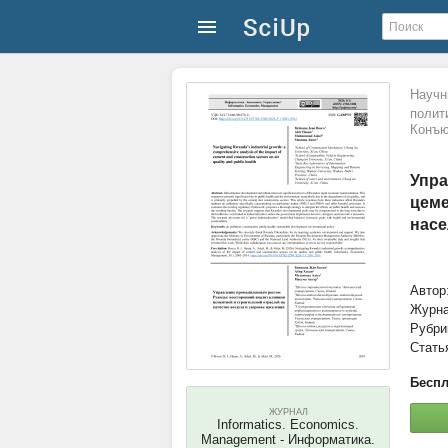
Научн
полит
Конъю
Упра
цеме
насе
Автор
Журн
Рубри
Стать
Беспл
ЖУРНАЛ
Informatics. Economics.
Management - Информатика.