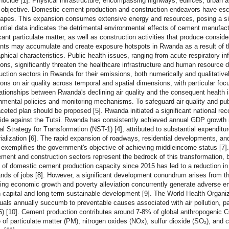
nocide [1]. Physical infrastructure, encompassing highways, edifices, urban are
s objective. Domestic cement production and construction endeavors have es
apes. This expansion consumes extensive energy and resources, posing a signif
ntial data indicates the detrimental environmental effects of cement manufa
icant particulate matter, as well as construction activities that produce consi
ants may accumulate and create exposure hotspots in Rwanda as a result of the
phical characteristics. Public health issues, ranging from acute respiratory i
ions, significantly threaten the healthcare infrastructure and human resour
uction sectors in Rwanda for their emissions, both numerically and qualitative
ons on air quality across temporal and spatial dimensions, with particular foc
lationships between Rwanda's declining air quality and the consequent health i
nmental policies and monitoring mechanisms. To safeguard air quality and pub
aceted plan should be proposed [5]. Rwanda initiated a significant national re
de against the Tutsi. Rwanda has consistently achieved annual GDP growth 
al Strategy for Transformation (NST-1) [4], attributed to substantial expenditu
rialization [6]. The rapid expansion of roadways, residential developments, and
, exemplifies the government's objective of achieving middleincome status [7].
ment and construction sectors represent the bedrock of this transformation, 
ng of domestic cement production capacity since 2015 has led to a reduction i
nds of jobs [8]. However, a significant development conundrum arises from the
ling economic growth and poverty alleviation concurrently generate adverse en
capital and long-term sustainable development [9]. The World Health Organizat
duals annually succumb to preventable causes associated with air pollution, par
) [10]. Cement production contributes around 7-8% of global anthropogenic CO
 of particulate matter (PM), nitrogen oxides (NOx), sulfur dioxide (SO₂), and ca