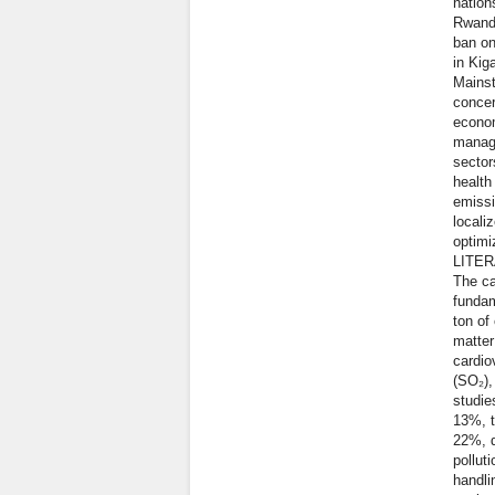
nation
Rwanda
ban on
in Kig
Mainst
concer
econom
manage
sector
health
emissi
locali
optimi
LITE
The ca
fundam
ton of
matter
cardio
(SO₂),
studie
13%, t
22%, d
pollut
handli