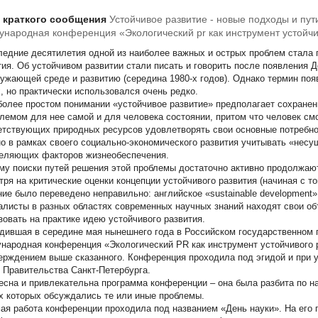
т краткого сообщения
Устойчивое развитие - новые подходы и пут
народная конференция «Экологический pr как инструмент устойчив
бург, 13-15 мая 2014 г
ледние десятилетия одной из наиболее важных и острых проблем стала 
тия. Об устойчивом развитии стали писать и говорить после появлени
ружающей среде и развитию (середина 1980-х годов). Однако термин поя
х, но практически использовался очень редко.
более простом понимании
«устойчивое развитие»
предполагает сохране
лемом для нее самой и для человека состоянии, притом что человек см
етствующих природных ресурсов удовлетворять свои основные потребно
о в рамках своего социально-экономического развития учитывать «несу
еляющих факторов жизнеобеспечения.
му поиски путей решения этой проблемы достаточно активно продолжаютс
тря на критические оценки концепции устойчивого развития (начиная с то
ние было переведено неправильно: английское «sustainable development»
алисты в разных областях современных научных знаний находят свои об
зовать на практике идею устойчивого развития.
дившая в середине мая нынешнего года в Российском государственном 
народная конференция «Экологический PR как инструмент устойчивого 
ерждением выше сказанного. Конференция проходила под эгидой и при у
 Правительства Санкт-Петербурга.
есна и привлекательна программа конференции – она была разбита по н
х которых обсуждались те или иные проблемы.
я работа конференции проходила под названием «День науки». На его