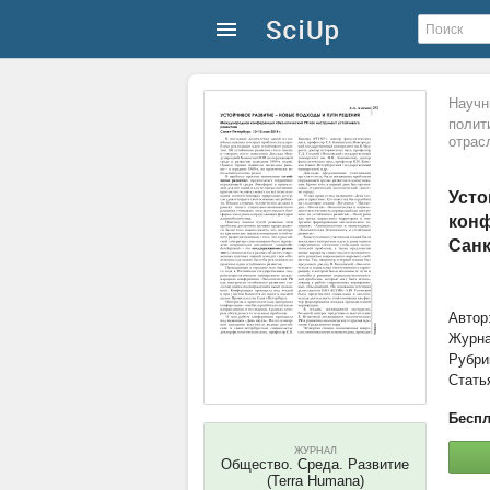
Научн
полит
отрас
Усто
конф
Санк
Автор
Журн
Рубри
Стать
Беспл
ЖУРНАЛ
Общество. Среда. Развитие
(Terra Humana)