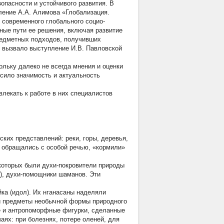
опасности и устойчивого развития. В
ление А.А. Алимова «Глобализация.
 современного глобального социо-
ые пути ее решения, включая развитие
редметных подходов, получивших
и вызвало выступление И.В. Павловской
ольку далеко не всегда мнения и оценки
сило значимость и актуальность
лекать к работе в них специалистов
ких представлений: реки, горы, деревья,
 обращались с особой речью, «кормили»
которых были духи-покровители природы
), духи-помощники шаманов. Эти
йка
(идол). Их нганасаны наделяли
ли предметы необычной формы природного
ые и антропоморфные фигурки, сделанные
аях: при болезнях, потере оленей, для