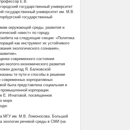
 профессор Е.В.
вгородский государственный университет
ий государственный университет им. М.В.
етербургский государственный
емам окружающей среды, развития и
гический «квест» по городу.
разбита на следующие секции: «Политика
пораций как инструмент их устойчивого
ования экологического сознания»,
развитие».
ценки современного состояния
ио-эколого-экономического развития
дложен доклад Я. Балковской
оказаны те пути и способы в решении
е современных корпоративных
вой была представлена социальная и
 промышленной корпорации.
е Е. Игнатовой, посвященное
о моря.
оди-
ра МГУ им. М.В. Ломоносова. Большой
а экологии речевой среды в СМИ (на