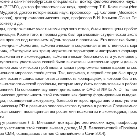
йские и санкт-петербургские специалисты: доктор филологических наук,
а (РГГМУ), доктор филологических наук, профессор Т.Л. Каминская (Но
 Мудрого), доктор исторических наук, профессор Т.Д. Соловей (Московск
осова), доктор филологических наук, профессор В.И. Коньков (Санкт-П
ситет) и др.
ды, предложенные участниками круглого стола, были посвящены пробл
никации. Кроме того, в первый день был организован студенческий эколо
я прошло под названием «День теории и практики». Его повестка была 
сме-диа – Экология», «Экологическая и социальная ответственность кор
тия», «Экотуризм как тренд маркетинга территории и инструмент формир
воэкология и экометодика», «Экологическая безопасность и устойчивое 
туплениях участников секций были высказаны интересные идеи и даны о
льной экологической проблемы, а также предложены новые варианты соц
менного мирового сообщества. Так, например, в первой секции был пре
огическая и социальная ответственность корпораций», в которой были п
льно-экологической проблемы, которые могу быть использованы в работ
инений. На основании изучения деятельности ОАО «НЛМК» А.Ю. Толчее
гическая деятельность этой компании как фактор формирования имиджа
ции, посвященной экотуризму, большой интерес представило выступлени
гическому PR и развитию экологического туризма в регионе Средиземног
ртая секция, посвященная вопросам лингвоэкологии и экометодике, прох
ти
д управлением Л.В. Минаевой, доктора филологических наук, профессо
ес участников этой секции вызвал доклад М.Д. Белокопытовой «Проблем
ре СМИ, освещавших летние Олимпийские в Сочи-2014).