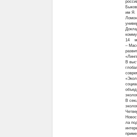
росси
Быков
им Я.
Ломон
универ
Докла
комму
14 ма
– Мас
разви
«Линг
В выс
глоба
совре
«Экол
социа
объед
эколо
В сек
эколо
Четве
Новос
ла по
интер
приме