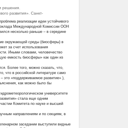
и решения.
ого развития». Санкт-
проблема реализации идеи устойчивого
я Доклада Международной Комиссии ООН
вился несколько раньше – в середине
ние окружающей среды (биосферы) в
ожет за счет использования
сти. Иными словами, человечество
щую емкость биосферы» как один из
я. Более того, можно сказать, что,
го, что в российской литературе само
 – это
«поддерживаемое развитие»
),
ъяснения, как можно было бы
гидрометеорологическом университете
развития» стала еще одним
частии Комитета по науке и высшей
аучным направлениям и по секциям, в
 пленарном заседании выступили видные