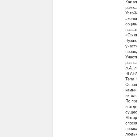
Как у
рамка
Устой
эколо
социа
назва
«Об о
Нужно
участ
прове
Участ
разны
л.А. 
НГАН
Terra 
Основ
камни
их ол
По пр
и отд
сущес
Матер
спосо
проис
людьм