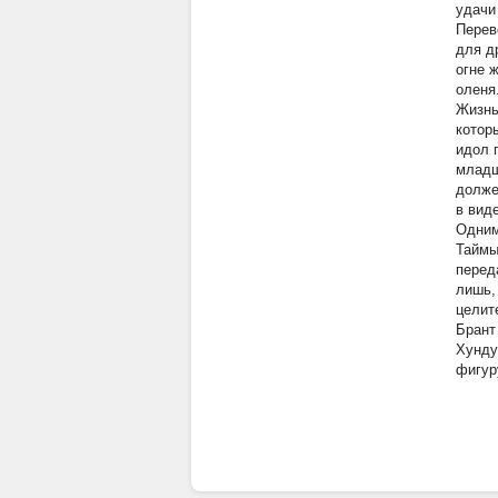
удачи
Перев
для д
огне 
оленя
Жизнь
котор
идол 
младш
долже
в вид
Одним
Таймы
перед
лишь,
целит
Брант
Хунду
фигур