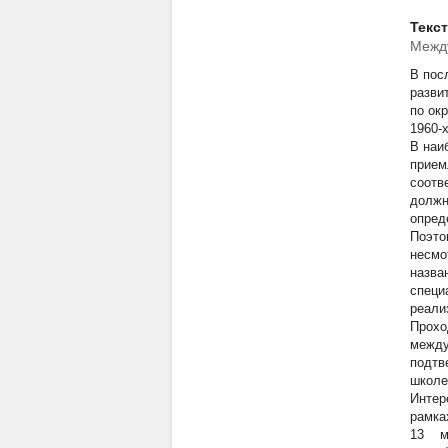
Текс
Между
Петер
В пос
разви
по ок
1960-
В наи
прием
соотв
должн
опред
Поэто
несмо
назва
специ
реали
Прохо
между
подтв
школе
Интер
рамка
13 ма