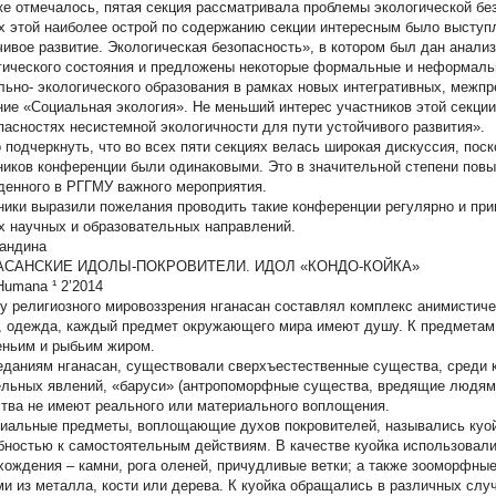
же отмечалось, пятая секция рассматривала проблемы экологической без
х этой наиболее острой по содержанию секции интересным было выступ
чивое развитие. Экологическая безопасность», в котором был дан анализ
гического состояния и предложены некоторые формальные и неформальн
льно- экологического образования в рамках новых интегративных, межп
ние «Социальная экология». Не меньший интерес участников этой секци
пасностях несистемной экологичности для пути устойчивого развития».
 подчеркнуть, что во всех пяти секциях велась широкая дискуссия, поск
ников конференции были одинаковыми. Это в значительной степени повы
денного в РГГМУ важного мероприятия.
ники выразили пожелания проводить такие конференции регулярно и прив
х научных и образовательных направлений.
ландина
АСАНСКИЕ ИДОЛЫ-ПОКРОВИТЕЛИ. ИДОЛ «КОНДО-КОЙКА»
Humana ¹ 2’2014
у религиозного мировоззрения нганасан составлял комплекс анимистичес
, одежда, каждый предмет окружающего мира имеют душу. К предметам
еньим и рыбьим жиром.
еданиям нганасан, существовали сверхъестественные существа, среди 
ельных явлений, «баруси» (антропоморфные существа, вредящие людям
тва не имеют реального или материального воплощения.
иальные предметы, воплощающие духов покровителей, назывались
куо
бностью к самостоятельным действиям. В качестве куойка использова
хождения – камни, рога оленей, причудливые ветки; а также зооморфн
и из металла, кости или дерева. К куойка обращались в различных случ