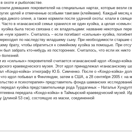
 в охоте и рыболовстве.
озили домашних покровителей на специальных нартах, которые везли с
ругих целей и отмеченные особыми тамгами (клеймами). Каждый месяц к
жира дикого оленя, а также кормили после удачной охоты: клали в свяще
. Часто в нганасанской семье хранился не один куойка, а целая «семья»:
 куойка была тесно связана с их владельцами: название некоторых пере
ые «чум хранят». Считалось – если погибают «сильные» куойка, погибне
переходил по наследству младшему сыну. При необходимости старшие 
ему брату, чтобы обратиться к семейному куойка за помощью. При отсу
н был забрать кто-нибудь из посторонних. Считалось, что если их никто
е болезней.
 из «сильных» покровителей считается нганасанский идол
«Кондо-койка
рского краеведческого музея. Этот идол принадлежал нганасанскому ша
ал «Кондо-койка» этнографу Ю.Б. Симченко. После о «Кондо-койка» дол
 что идол побывал в Финляндии, затем в США, а 28 сентября 2005 г. н
ельство и психотерапия» представитель фонда шаманских исследований
 передал куойка представительнице рода Турдагиных – Наталье Хундупте
птеевна передала «Кондо-койка» в Таймырский краеведческий музей. 
у (длиной 53 см), состоящую из маски, соединенной