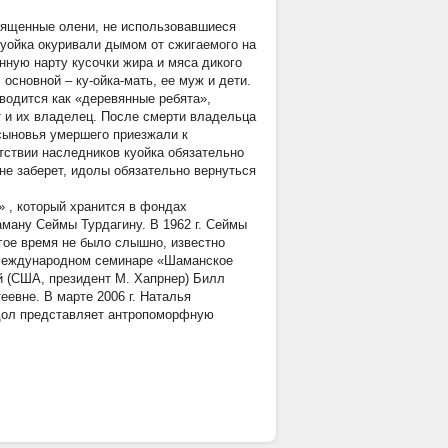
вященные олени, не использовавшиеся
уойка окуривали дымом от сжигаемого на
нную нарту кусочки жира и мяса дикого
 основной – ку-ойка-мать, ее муж и дети.
водится как «деревянные ребята»,
т и их владелец. После смерти владельца
сыновья умершего приезжали к
тствии наследников куойка обязательно
 не заберет, идолы обязательно вернуться
»
, который хранится в фондах
ману Сеймы Турдагину. В 1962 г. Сеймы
гое время не было слышно, известно
а международном семинаре «Шаманское
 (США, президент М. Хапрнер) Билл
евне. В марте 2006 г. Наталья
Идол представляет антропоморфную