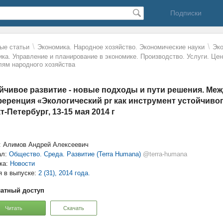
Подписки
\
\
ые статьи
Экономика. Народное хозяйство. Экономические науки
Эко
ика. Управление и планирование в экономике. Производство. Услуги. Це
лям народного хозяйства
йчивое развитие - новые подходы и пути решения. Ме
еренция «Экологический pr как инструмент устойчивог
т-Петербург, 13-15 мая 2014 г
: Алимов Андрей Алексеевич
ал:
Общество. Среда. Развитие (Terra Humana)
@terra-humana
ка:
Новости
я в выпуске:
2 (31), 2014 года.
атный доступ
Читать
Скачать