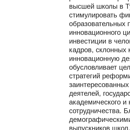
высшей школы в Ту
стимулировать фи
образовательных 
инновационного ци
инвестиции в чело
кадров, склонных 
инновационную дея
обусловливает це
стратегий реформ
заинтересованных 
деятелей, государ
академического и 
сотрудничества. Б
демографическими
выпускников школ,