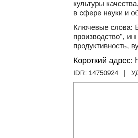
культуры качества
в сфере науки и о
производство"
,
ин
продуктивность
,
в
Короткий адрес: h
IDR: 14750924
| У